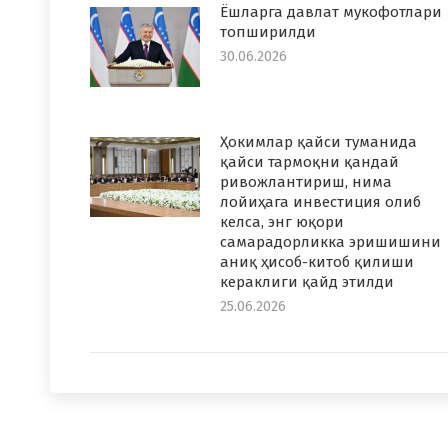
Ёшларга давлат мукофотлари
топширилди
30.06.2026
Ҳокимлар қайси туманида
қайси тармоқни қандай
ривожлантириш, нима
лойиҳага инвестиция олиб
келса, энг юқори
самарадорликка эришишини
аниқ ҳисоб-китоб қилиши
кераклиги қайд этилди
25.06.2026