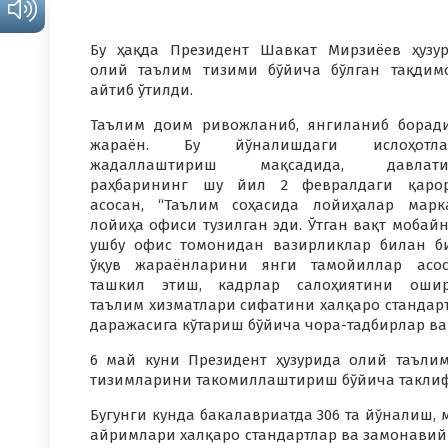
Бу ҳақда Президент Шавкат Мирзиёев ҳузу
олий таълим тизими бўйича бўлган тақдим
айтиб ўтилди.
Таълим доим ривожланиб, янгиланиб борад
жараён. Бу йўналишдаги ислоҳотла
жадаллаштириш мақсадида, давлати
раҳбарининг шу йил 2 февралдаги қарор
асосан, “Таълим соҳасида лойиҳалар марк
лойиҳа офиси тузилган эди. Ўтган вақт мобай
ушбу офис томонидан вазирликлар билан б
ўқув жараёнларини янги тамойиллар асо
ташкил этиш, кадрлар салоҳиятини ошир
таълим хизматлари сифатини халқаро стандар
даражасига кўтариш бўйича чора-тадбирлар ва
6 май куни Президент ҳузурида олий таъл
тизимларини такомиллаштириш бўйича таклиф
Бугунги кунда бакалавриатда 306 та йўналиш, 
айримлари халқаро стандартлар ва замонавий 