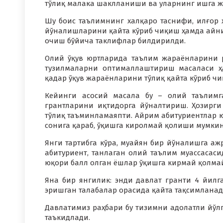
тўлиқ малака шаклланиши ва уларнинг ишга 
Шу боис таълимнинг халқаро таснифи, илғор 
йўналишларини қайта кўриб чиқиш ҳамда айни
очиш бўйича таклифлар билдирилди.
Олий ўқув юртларида таълим жараёнларини 
тузилмаларни оптималлаштириш масаласи ҳа
қадар ўқув жараёнларини тўлиқ қайта кўриб чи
Кейинги асосий масала бу – олий таълимг
грантларини иқтидорга йўналтириш. Ҳозирги
тўлиқ таъминламаяпти. Айрим абитуриентлар ю
сонига қараб, ўқишга киролмай қолиши мумкин
Янги тартибга кўра, муайян бир йўналишга аж
абитуриент, танлаган олий таълим муассасасид
юқори балл олган ёшлар ўқишга кирмай қолма
Яна бир янгилик: энди давлат гранти 4 йилга
эришган талабалар орасида қайта тақсимланад
Давлатимиз раҳбари бу тизимни адолатли йўлг
таъкидлади.