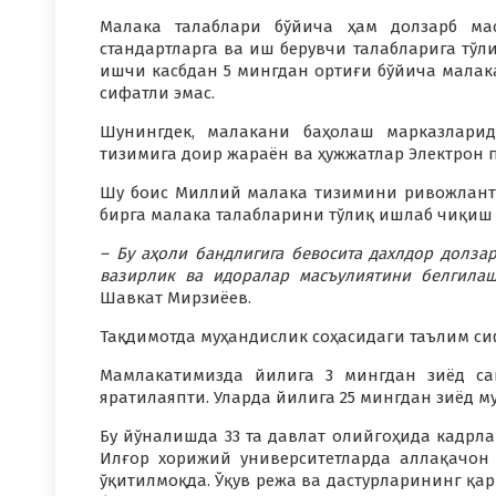
Малака талаблари бўйича ҳам долзарб ма
стандартларга ва иш берувчи талабларига тўл
ишчи касбдан 5 мингдан ортиғи бўйича малак
сифатли эмас.
Шунингдек, малакани баҳолаш марказларид
тизимига доир жараён ва ҳужжатлар Электрон
Шу боис Миллий малака тизимини ривожлант
бирга малака талабларини тўлиқ ишлаб чиқиш
– Бу аҳоли бандлигига бевосита дахлдор долза
вазирлик ва идоралар масъулиятини белгилаш
Шавкат Мирзиёев.
Тақдимотда муҳандислик соҳасидаги таълим си
Мамлакатимизда йилига 3 мингдан зиёд са
яратилаяпти. Уларда йилига 25 мингдан зиёд му
Бу йўналишда 33 та давлат олийгоҳида кадрла
Илғор хорижий университетларда аллақачон 
ўқитилмоқда. Ўқув режа ва дастурларининг қар