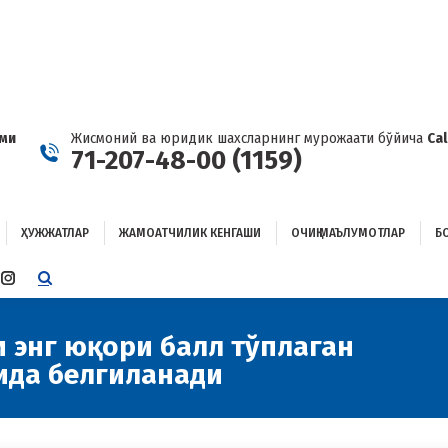
ҲУЖЖАТЛАР
ЖАМОАТЧИЛИК КЕНГАШИ
ОЧИҚ МАЪЛУМОТЛАР
ОҒЛАНИШ
ами
Жисмоний ва юридик шахсларнинг мурожаати бўйича
Ca
71-207-48-00 (1159)
ҲУЖЖАТЛАР
ЖАМОАТЧИЛИК КЕНГАШИ
ОЧИҚ МАЪЛУМОТЛАР
Б
E
TTER
INSTAGRAM
E
PAGE
ENS
OPENS
и энг юқори балл тўплаган
IN
ида белгиланади
W
NEW
W
NDOW
WINDOW