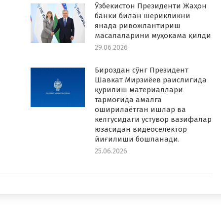
Ўзбекистон Президенти Жаҳон
банки билан шерикликни
янада ривожлантириш
масалаларини муҳокама қилди
29.06.2026
Бироздан сўнг Президент
Шавкат Мирзиёев раислигида
қурилиш материаллари
тармоғида амалга
оширилаётган ишлар ва
келгусидаги устувор вазифалар
юзасидан видеоселектор
йиғилиши бошланади.
25.06.2026