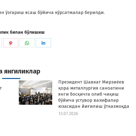
н ўзгариш ясаш бўйича кўрсатмалар берилди.
илик билан бўлишиш
hare
Share
Share
Share
n
on
on
on
k
witter
Pinterest
WhatsApp
LinkedIn
а янгиликлар
Президент Шавкат Мирзиёев
т
қора металлургия саноатини
янги босқичга олиб чиқиш
бўйича устувор вазифалар
юзасидан йиғилиш ўтказмоқда
13.07.2026