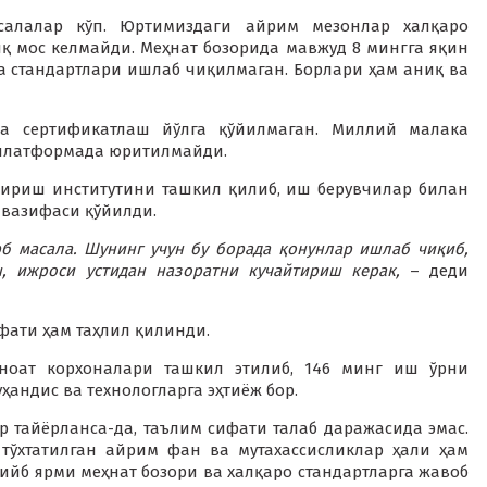
салалар кўп. Юртимиздаги айрим мезонлар халқаро
иқ мос келмайди. Меҳнат бозорида мавжуд 8 мингга яқин
а стандартлари ишлаб чиқилмаган. Борлари ҳам аниқ ва
а сертификатлаш йўлга қўйилмаган. Миллий малака
 платформада юритилмайди.
ириш институтини ташкил қилиб, иш берувчилар билан
 вазифаси қўйилди.
рб масала. Шунинг учун бу борада қонунлар ишлаб чиқиб,
, ижроси устидан назоратни кучайтириш керак,
– деди
фати ҳам таҳлил қилинди.
ноат корхоналари ташкил этилиб, 146 минг иш ўрни
ҳандис ва технологларга эҳтиёж бор.
р тайёрланса-да, таълим сифати талаб даражасида эмас.
тўхтатилган айрим фан ва мутахассисликлар ҳали ҳам
ийб ярми меҳнат бозори ва халқаро стандартларга жавоб