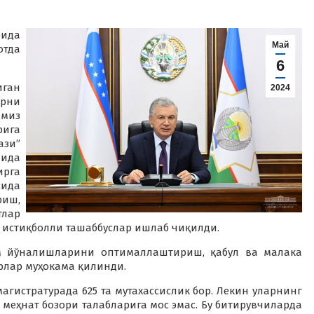
рида
Май
отда
6
иган
2024
рни
миз
ига
ази”
нида
ирга
сида
иш,
тлар
 истиқболли ташаббуслар ишлаб чиқилди.
им йўналишларини оптималлаштириш, қабул ва малака
лар муҳокама қилинди.
магистратурада 625 та мутахассислик бор. Лекин уларнинг
меҳнат бозори талабларига мос эмас. Бу битирувчиларда