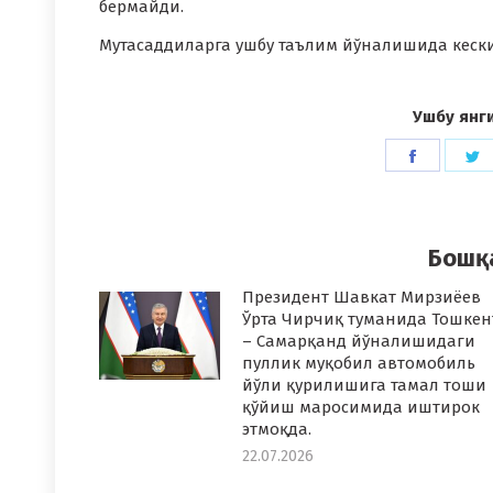
бермайди.
Мутасаддиларга ушбу таълим йўналишида кески
Ушбу янг
Share
S
on
o
Faceboo
T
Бошқ
Президент Шавкат Мирзиёев
Ўрта Чирчиқ туманида Тошкен
– Самарқанд йўналишидаги
пуллик муқобил автомобиль
йўли қурилишига тамал тоши
қўйиш маросимида иштирок
этмоқда.
22.07.2026