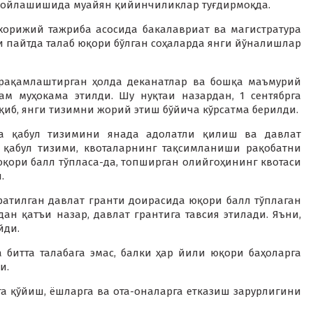
жойлашишида муайян қийинчиликлар туғдирмоқда.
хорижий тажриба асосида бакалавриат ва магистратура
 пайтда талаб юқори бўлган соҳаларда янги йўналишлар
рақамлаштирган ҳолда деканатлар ва бошқа маъмурий
м муҳокама этилди. Шу нуқтаи назардан, 1 сентябрга
қиб, янги тизимни жорий этиш бўйича кўрсатма берилди.
а қабул тизимини янада адолатли қилиш ва давлат
 қабул тизими, квоталарнинг тақсимланиши рақобатни
қори балл тўпласа-да, топширган олийгоҳининг квотаси
.
ратилган давлат гранти доирасида юқори балл тўплаган
ан қатъи назар, давлат грантига тавсия этилади. Яъни,
йди.
 битта талабага эмас, балки ҳар йили юқори баҳоларга
и.
а қўйиш, ёшларга ва ота-оналарга етказиш зарурлигини