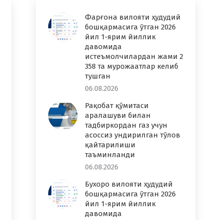
Фарғона вилояти ҳудудий
бошқармасига ўтган 2026
йил 1-ярим йиллик
давомида
истеъмолчилардан жами 2
358 та мурожаатлар келиб
тушган
06.08.2026
Рақобат қўмитаси
аралашуви билан
тадбиркордан газ учун
асоссиз ундирилган тўлов
қайтарилиши
таъминланди
06.08.2026
Бухоро вилояти ҳудудий
бошқармасига ўтган 2026
йил 1-ярим йиллик
давомида