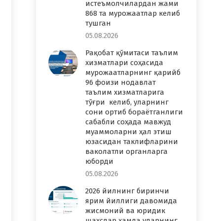
истеъмолчилардан жами
868 та мурожаатлар келиб
тушган
05.08.2026
Рақобат қўмитаси таълим
хизматлари соҳасида
мурожаатларнинг қарийб
96 фоизи нодавлат
таълим хизматларига
тўғри келиб, уларнинг
сони ортиб бораётганлиги
сабабли соҳада мавжуд
муаммоларни ҳал этиш
юзасидан таклифларини
ваколатли органларга
юборди
05.08.2026
2026 йилнинг биринчи
ярим йиллиги давомида
жисмоний ва юридик
шахслар ҳамда уларнинг