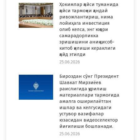
Ҳокимлар қайси туманида
қайси тармоқни қандай
ривожлантириш, нима
лойиҳага инвестиция
олиб келса, энг юқори
самарадорликка
эришишини аниқ ҳисоб-
китоб қилиши кераклиги
қайд этилди
25.06.2026
Бироздан сўнг Президент
Шавкат Мирзиёев
раислигида қурилиш
материаллари тармоғида
амалга оширилаётган
ишлар ва келгусидаги
устувор вазифалар
юзасидан видеоселектор
йиғилиши бошланади.
25.06.2026