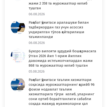
жами 2 358 та мурожаатлар келиб
тушган
06.08.2026
Рақобат қўмитаси аралашуви билан
тадбиркордан газ учун асоссиз
ундирилган тўлов қайтарилиши
таъминланди
06.08.2026
Бухоро вилояти ҳудудий бошқармасига
ўтган 2026 йил 1-ярим йиллик
давомида истеъмолчилардан жами
868 та мурожаатлар келиб тушган
05.08.2026
Рақобат қўмитаси таълим хизматлари
соҳасида мурожаатларнинг қарийб 96
фоизи нодавлат таълим
хизматларига тўғри келиб, уларнинг
сони ортиб бораётганлиги сабабли
соҳада мавжуд муаммоларни ҳал