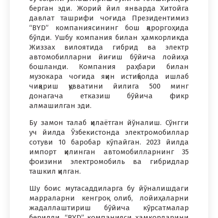
берган эди. Жорий йил январда Хитойга
давлат ташрифи чоғида Президентимиз
“BYD” компаниясининг бош қароргоҳида
бўлди. Ушбу компания билан ҳамкорликда
Жиззах вилоятида гибрид ва электр
автомобилларни йиғиш бўйича лойиҳа
бошланди. Компания раҳбари билан
музокара чоғида яқин истиқболда ишлаб
чиқариш қувватини йилига 500 минг
донагача етказиш бўйича фикр
алмашилган эди.
Бу замон талаб қилаётган йўналиш. Сўнгги
уч йилда Ўзбекистонда электромобиллар
сотуви 10 баробар кўпайган. 2023 йилда
импорт қилинган автомобилларнинг 35
фоизини электромобиль ва гибридлар
ташкил қилган.
Шу боис мутасаддиларга бу йўналишдаги
марраларни кенгроқ олиб, лойиҳаларни
жадаллаштириш бўйича кўрсатмалар
берилди. “BYD” компанияси ҳамкорларини