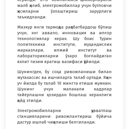
жалб қилиб, электромобиллар учун бутловчи
қисмларни ўзлаштириш зарурлиги
таъкидланди.
Мазкур янги тармоқда рақобатбардош бўлиш
учун, энг аввало, инновация ва илғор
технологиялар керак. Шу боис Турин
политехника институти, муҳандислик
марказлари, илмий институт ва
лабораторияларни ўзаро боғлайдиган
яхлит тизим яратиш вазифаси қўйилди.
Шунингдек, бу соҳа ривожланиши билан
мутахассис ва ишчиларга талаб ортади. Яқин
уч йилда бу талаб 10 мингга етиши мумкин.
Шунинг учун малакали кадрлар
тайёрлашни ҳозирдан бошлаш кераклиги
қайд этилди.
Электромобилларни қувватлаш
станцияларини ривожлантириш бўйича
дастур ишлаб чиқилиши белгиланди.