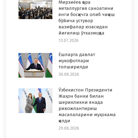
Мирзиёев қора
металлургия саноатини
янги босқичга олиб чиқиш
бўйича устувор
вазифалар юзасидан
йиғилиш ўтказмоқда
13.07.2026
Ёшларга давлат
мукофотлари
топширилди
30.06.2026
Ўзбекистон Президенти
Жаҳон банки билан
шерикликни янада
ривожлантириш
масалаларини муҳокама
қилди
29.06.2026