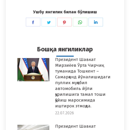
Ушбу янгилик билан бўлишиш
Share
Share
Share
Share
Share
on
on
on
on
on
Facebook
Twitter
Pinterest
WhatsApp
LinkedIn
Бошқа янгиликлар
Президент Шавкат
Мирзиёев Ўрта Чирчиқ
туманида Тошкент –
Самарқанд йўналишидаги
пуллик муқобил
автомобиль йўли
қурилишига тамал тоши
қўйиш маросимида
иштирок этмоқда.
22.07.2026
Президент Шавкат