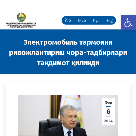
Open
Ўзб
Oʻzb
Рус
Eng
Электромобиль тармоғини
ривожлантириш чора-тадбирлари
тақдимот қилинди
You are here:
Фев
6
2024