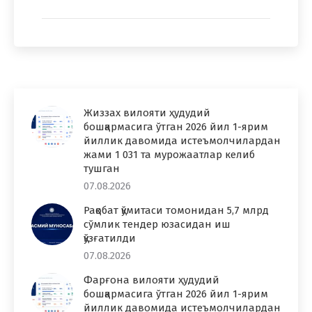
Жиззах вилояти ҳудудий
бошқармасига ўтган 2026 йил 1-ярим
йиллик давомида истеъмолчилардан
жами 1 031 та мурожаатлар келиб
тушган
07.08.2026
Рақобат қўмитаси томонидан 5,7 млрд
сўмлик тендер юзасидан иш
қўзғатилди
07.08.2026
Фарғона вилояти ҳудудий
бошқармасига ўтган 2026 йил 1-ярим
йиллик давомида истеъмолчилардан