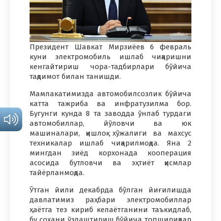
Президент Шавкат Мирзиёев 6 февраль
куни электромобиль ишлаб чиқаришни
кенгайтириш чора-тадбирлари бўйича
тақдимот билан танишди.
Мамлакатимизда автомобилсозлик бўйича
катта тажриба ва инфратузилма бор.
Бугунги кунда 8 та заводда ўнлаб турдаги
автомобиллар, йўловчи ва юк
машиналари, қишлоқ хўжалиги ва махсус
техникалар ишлаб чиқарилмоқда. Яна 2
мингдан зиёд корхонада кооперация
асосида бутловчи ва эҳтиёт қисмлар
тайёрланмоқда.
Ўтган йили декабрда бўлган йиғилишда
давлатимиз раҳбари электромобиллар
ҳаётга тез кириб келаётганини таъкидлаб,
бу соҳани ўзлаштириш бўйича топшириқлар