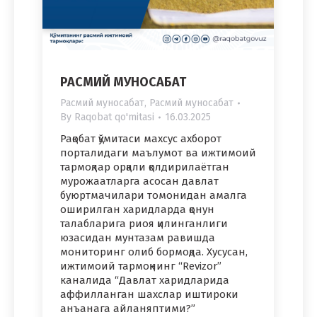
РАСМИЙ МУНОСАБАТ
Расмий муносабат
,
Расмий муносабат
By
Raqobat qo'mitasi
16.03.2025
Рақобат қўмитаси махсус ахборот
порталидаги маълумот ва ижтимоий
тармоқлар орқали қолдирилаётган
мурожаатларга асосан давлат
буюртмачилари томонидан амалга
оширилган харидларда қонун
талабларига риоя қилинганлиги
юзасидан мунтазам равишда
мониторинг олиб бормоқда. Хусусан,
ижтимоий тармоқнинг “Revizor”
каналида “Давлат харидларида
аффилланган шахслар иштироки
анъанага айланяптими?”