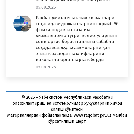
05.08.2026
Рақобат қўмитаси таълим хизматлари
соҳасида мурожаатларнинг қарийб 96
фоизи нодавлат таълим
хизматларига тўғри келиб, уларнинг
сони ортиб бораётганлиги сабабли
соҳада мавжуд муаммоларни ҳал
этиш юзасидан таклифларини
ваколатли органларга юборди
05.08.2026
© 2026 - Ўзбекистон Республикаси Рақобатни
ривожлантириш ва истеъмолчилар ҳуқуқларини ҳимоя
қилиш қўмитаси.
Материаллардан фойдаланганда, www.raqobat.gov.uz манбаи
кўрсатилиши шарт.