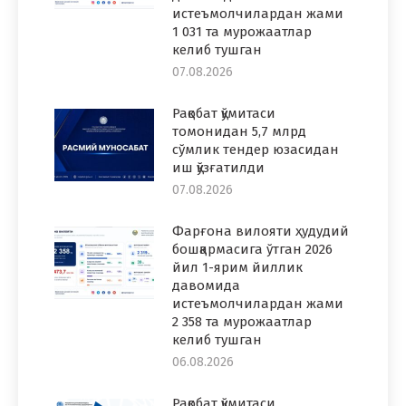
истеъмолчилардан жами
1 031 та мурожаатлар
келиб тушган
07.08.2026
Рақобат қўмитаси
томонидан 5,7 млрд
сўмлик тендер юзасидан
иш қўзғатилди
07.08.2026
Фарғона вилояти ҳудудий
бошқармасига ўтган 2026
йил 1-ярим йиллик
давомида
истеъмолчилардан жами
2 358 та мурожаатлар
келиб тушган
06.08.2026
Рақобат қўмитаси