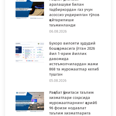
аралашуви билан
тадбиркордан газ учун
асоссиз ундирилган тўлов
қайтарилиши
таъминланди
06.08.2026
Бухоро вилояти ҳудудий
бошқармасига ўтган 2026
йил 1-ярим йиллик
давомида
истеъмолчилардан жами
868 та мурожаатлар келиб
тушган
05.08.2026
Рақобат қўмитаси таълим
хизматлари соҳасида
мурожаатларнинг қарийб
96 фоизи нодавлат
таълим хизматларига