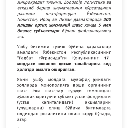
микрокредит тизими, Zoodship логистика ва
етказиб бериш хизматларини кўрсатадиган
рақамли платформадан Ўзбекистон,
Покистон, Ироқ ва Ливан давлатларида
300
млндан
ортиқ жисмоний шахс
ҳамда
5 млн
бизнес субъектлари
бўлган фойдаланувчига
эга.
Ушбу битимни тузиш бўйича ҳаракатлар
амалдаги Ўзбекистон Республикасининг
“Рақобат тўғрисида”ги Қонунининг
17-
моддаси иккинчи қисми талабларига зид
ҳолатда амалга оширилган.
Яъни ушбу моддага мувофиқ, қуйидаги
ҳолларда монополияга қарши органнинг
шахс ёки шахслар гуруҳи томонидан
хўжалик юритувчи субъект устав фондидаги
(устав капиталидаги) акцияларни
(улушларни) олиш бўйича битимларга
олдиндан розилигини олиш зарур бўлади,
агар: