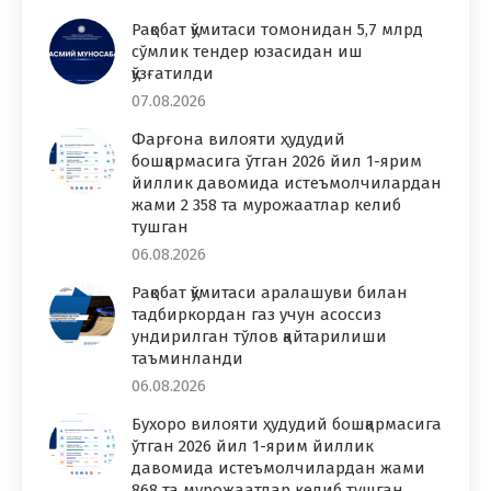
Рақобат қўмитаси томонидан 5,7 млрд
сўмлик тендер юзасидан иш
қўзғатилди
07.08.2026
Фарғона вилояти ҳудудий
бошқармасига ўтган 2026 йил 1-ярим
йиллик давомида истеъмолчилардан
жами 2 358 та мурожаатлар келиб
тушган
06.08.2026
Рақобат қўмитаси аралашуви билан
тадбиркордан газ учун асоссиз
ундирилган тўлов қайтарилиши
таъминланди
06.08.2026
Бухоро вилояти ҳудудий бошқармасига
ўтган 2026 йил 1-ярим йиллик
давомида истеъмолчилардан жами
868 та мурожаатлар келиб тушган