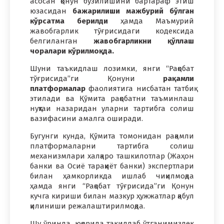
асосан қонун бузилишини бартараф этиш
юзасидан
бажарилиши мажбурий бўлган
кўрсатма берилди
ҳамда Маъмурий
жавобгарлик тўғрисидаги кодексида
белгиланган
жавобгарликни қўллаш
чоралари кўрилмоқда.
Шуни таъкидлаш лозимки, янги “Рақобат
тўғрисида”ги Қонуни
рақамли
платформалар
фаолиятига нисбатан татбиқ
этилади ва Қўмита рақобатни таъминлаш
нуқтаи назаридан уларни тартибга солиш
вазифасини амалга оширади.
Бугунги кунда, Қўмита томонидан рақамли
платформаларни тартибга солиш
механизмлари халқаро ташкилотлар (Жаҳон
банки ва Осиё тараққиёт банки) экспертлари
билан ҳамкорликда ишлаб чиқилмоқда
ҳамда янги “Рақобат тўғрисида”ги Қонун
кучга кириши билан мазкур ҳужжатлар қабул
қилиниши режалаштирилмоқда.
Шу ўринда, юқорида такидлаб ўтганимиздек