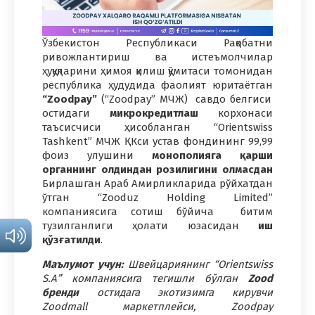
Ўзбекистон Республикаси Рақобатни
ривожлантириш ва истеъмолчилар
ҳуқуқларини ҳимоя қилиш қўмитаси томонидан
республика ҳудудида фаолият юритаётган
“Zoodpay”
(“Zoodpay” МЧЖ)
савдо белгиси
остидаги
микрокредитлаш
корхонаси
таъсисчиси ҳисобланган “Orientswiss
Tashkent” МЧЖ ҚКси устав фондининг 99,99
фоиз улушини
монополияга қарши
органнинг олдиндан розилигини олмасдан
Бирлашган Араб Амирликларида рўйхатдан
ўтган “Zooduz Holding Limited”
компаниясига сотиш бўйича битим
тузилганлиги ҳолати юзасидан
иш
қўзғатилди
.
Маълумот учун:
Швейцариянинг “Orientswiss
S.A” компаниясига тегишли бўлган
Zood
бренди
остидага экотизимга кирувчи
Zoodmall маркетплейси, Zoodpay