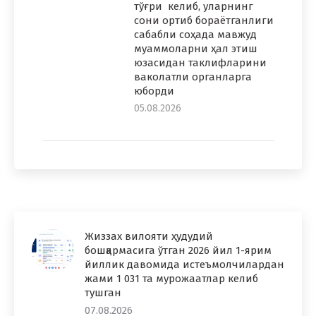
тўғри келиб, уларнинг
сони ортиб бораётганлиги
сабабли соҳада мавжуд
муаммоларни ҳал этиш
юзасидан таклифларини
ваколатли органларга
юборди
05.08.2026
Жиззах вилояти ҳудудий
бошқармасига ўтган 2026 йил 1-ярим
йиллик давомида истеъмолчилардан
жами 1 031 та мурожаатлар келиб
тушган
07.08.2026