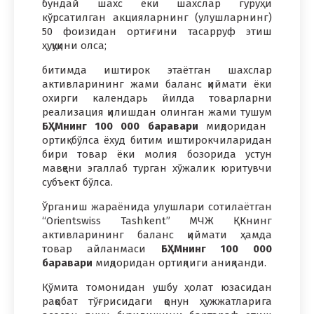
бундай шахс ёки шахслар гуруҳи
кўрсатилган акцияларнинг (улушларнинг)
50 фоизидан ортиғини тасарруф этиш
ҳуқуқини олса;
битимда иштирок этаётган шахслар
активларининг жами баланс қиймати ёки
охирги календарь йилда товарларни
реализация қилишдан олинган жами тушум
БҲМнинг 100 000 баравари
миқдоридан
ортиқ бўлса ёхуд битим иштирокчиларидан
бири товар ёки молия бозорида устун
мавқени эгаллаб турган хўжалик юритувчи
субъект бўлса.
Ўрганиш жараёнида улушлари сотилаётган
“Orientswiss Tashkent” МЧЖ ҚКнинг
активларининг баланс қиймати ҳамда
товар айланмаси
БҲМнинг 100 000
баравари
миқдоридан ортиқлиги аниқланди.
Қўмита томонидан ушбу ҳолат юзасидан
рақобат тўғрисидаги қонун ҳужжатларига