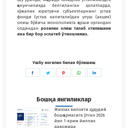
қонунчиликда белгиланган ҳолатларда,
хўжалик юритувчи субъектларнинг устав
фонди (устав капитали)дан улуш (акция)
олиш бўйича монополияга қарши органдан
олдиндан
розилик олиш талаб этилишини
яна бир бор эслатиб ўтмоқчимиз.
Ушбу янгилик билан бўлишиш
Share
Share
Share
Share
Share
on
on
on
on
on
Facebook
Twitter
Pinterest
WhatsApp
LinkedIn
Бошқа янгиликлар
Жиззах вилояти ҳудудий
бошқармасига ўтган 2026
йил 1-ярим йиллик
давомида