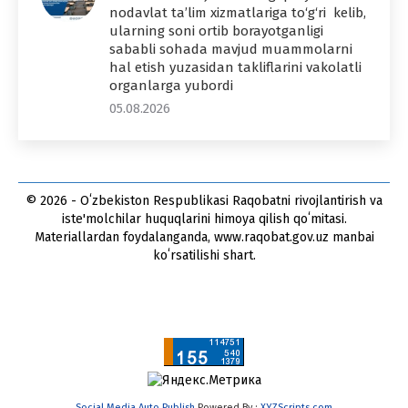
nodavlat ta’lim xizmatlariga to‘g‘ri kelib,
ularning soni ortib borayotganligi
sababli sohada mavjud muammolarni
hal etish yuzasidan takliflarini vakolatli
organlarga yubordi
05.08.2026
© 2026 - Oʻzbekiston Respublikasi Raqobatni rivojlantirish va
iste'molchilar huquqlarini himoya qilish qoʻmitasi.
Materiallardan foydalanganda, www.raqobat.gov.uz manbai
koʻrsatilishi shart.
Social Media Auto Publish
Powered By :
XYZScripts.com