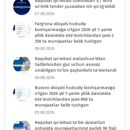
Raqobat qo‘mitasi tomonidan 5,7 mlrd
so‘mlik tender yuzasidan ish qo‘zg‘atildi
07.08.2026
Farg‘ona viloyati hududiy
boshqarmasiga o‘tgan 2026-yil 1-yarim
yillik davomida iste’molchilardan jami 2
358 ta murojaatlar kelib tushgan
06.08.2026
Raqobat qo‘mitasi aralashuvi bilan
tadbirkordan gaz uchun asossiz
undirilgan to‘lov qaytarilishi ta’minlandi
06.08.2026
Buxoro viloyati hududiy boshqarmasiga
o‘tgan 2026-yil 1-yarim yillik davomida
iste’molchilardan jami 868 ta
murojaatlar kelib tushgan
05.08.2026
Raqobat qo‘mitasi ta’lim xizmatlari
sohasida murojaatlarning qariyb 96 foizi