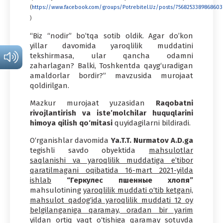
(
https://www.facebook.com/groups/Potrebitel.Uz/posts/7568253389868603
)
“Biz “nodir” bo’tqa sotib oldik. Agar do’kon
yillar davomida yaroqlilik muddatini
tekshirmasa, ular qancha odamni
zaharlagan? Balki, Toshkentda qayg‘uradigan
amaldorlar bordir?” mavzusida murojaat
qoldirilgan.
Mazkur murojaat yuzasidan
Raqobatni
rivojlantirish va iste’molchilar huquqlarini
himoya qilish qo‘mitasi
quyidagilarni bildiradi.
O‘rganishlar davomida
Ya.T.T. Nurmatov A.D.ga
tegishli savdo obyektida
mahsulotlar
saqlanishi va yaroqlilik muddatiga e’tibor
qaratilmagani oqibatida 16-mart 2021-yilda
ishlab
“Геркулес пшенные хлопя”
mahsulotining
yaroqlilik muddati o‘tib ketgan
i,
mahsulot qadog‘ida yaroqlilik muddati 12 oy
belgilanganiga qaramay, oradan bir yarim
yildan ortiq vaqt o‘tishiga qaramay sotuvda