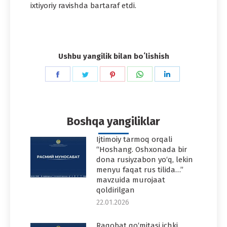
ixtiyoriy ravishda bartaraf etdi.
Ushbu yangilik bilan boʻlishish
Share
Share
Share
Share
Share
on
on
on
on
on
Facebook
Twitter
Pinterest
WhatsApp
LinkedIn
Boshqa yangiliklar
Ijtimoiy tarmoq orqali
“Hoshang. Oshxonada bir
dona rusiyzabon yo‘q, lekin
menyu faqat rus tilida…”
mavzuida murojaat
qoldirilgan
22.01.2026
Raqobat qo‘mitasi ichki