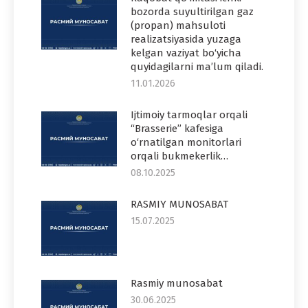
bozorda suyultirilgan gaz
(propan) mahsuloti
realizatsiyasida yuzaga
kelgan vaziyat bo‘yicha
quyidagilarni ma’lum qiladi.
11.01.2026
Ijtimoiy tarmoqlar orqali
“Brasserie” kafesiga
o‘rnatilgan monitorlari
orqali bukmekerlik…
08.10.2025
RASMIY MUNOSABAT
15.07.2025
Rasmiy munosabat
30.06.2025