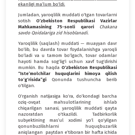
ekanligi ma’lum bo‘ldi.
Jumladan, yaroqlilik muddati o‘tgan tovarlarni
sotish
O‘zbekiston Respublikasi Vazirlar
Mahkamasining 75-sonli qarori
Chakana
savdo Qoidalariga zid hisoblanadi.
Yaroqlilik (saqlash) muddati — muayyan davr
bo‘lib, bu davrda tovar foydalanishga yaroqli
bo‘ladi va u tamom bo‘lgach, tovar odamlar
hayoti hamda sog‘lig‘i uchun xavf tug‘dirishi
mumkin. Bu haqda
O‘zbekiston Respublikasi
“Iste’molchilar huquqlarini himoya qilish
to‘g‘risida”gi
Qonunda tushuncha berib
o‘tilgan.
O‘rganish natijasiga ko‘ra, do‘kondagi barcha
oziq-ovqat mahsulotlarining ishlab
chiqarilgan sanasi, yaroqlilik muddati qayta
nazoratdan o‘tkazildi. Tadbirkorlik
subyektining mas’ul xodimi yo‘l qo‘yilgan
qonunbuzilishlarni huquqbuzarlik
aniqlangan paytdan e’tiboran bir hafta ichida