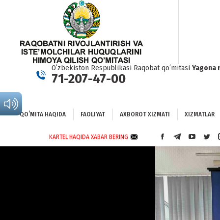
QOʻMITA HAQIDA
FAOLIYAT
AXBOROT XIZMATI
XIZMATLAR
BO
Oʻzbekiston Respublikasi Raqobat qoʻmitasi
Yagona 
71-207-47-00
QOʻMITA HAQIDA
FAOLIYAT
AXBOROT XIZMATI
XIZMATLAR
KARTEL HAQIDA XABAR BERING
FACEBOOK
TELEGRAM
YOUTUBE
TWI
PAGE
PAGE
PAGE
PAG
OPENS
OPENS
OPENS
OPE
IN
IN
IN
IN
NEW
NEW
NEW
NEW
WINDOW
WINDOW
WINDOW
WIN