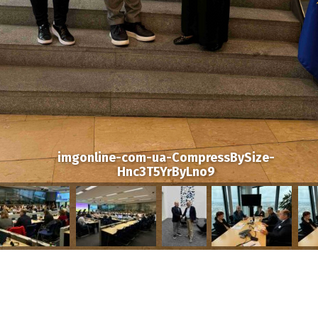
imgonline-com-ua-CompressBySize-
Hnc3T5YrByLno9