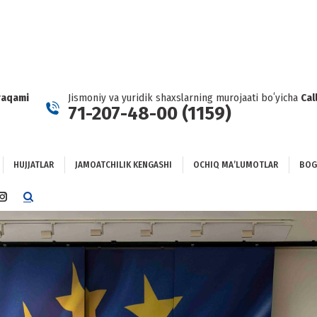
HUJJATLAR
JAMOATCHILIK KENGASHI
OCHIQ MAʼLUMOTLAR
GʻLANISH
raqami
Jismoniy va yuridik shaxslarning murojaati boʻyicha
Cal
71-207-48-00 (1159)
HUJJATLAR
JAMOATCHILIK KENGASHI
OCHIQ MAʼLUMOTLAR
BOG
TTER
INSTAGRAM
E
PAGE
NS
OPENS
IN
NEW
DOW
WINDOW