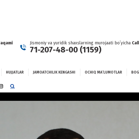
HUJJATLAR
JAMOATCHILIK KENGASHI
OCHIQ MAʼLUMOTLAR
GʻLANISH
raqami
Jismoniy va yuridik shaxslarning murojaati boʻyicha
Cal
71-207-48-00 (1159)
HUJJATLAR
JAMOATCHILIK KENGASHI
OCHIQ MAʼLUMOTLAR
BOG
TTER
INSTAGRAM
E
PAGE
NS
OPENS
IN
NEW
DOW
WINDOW