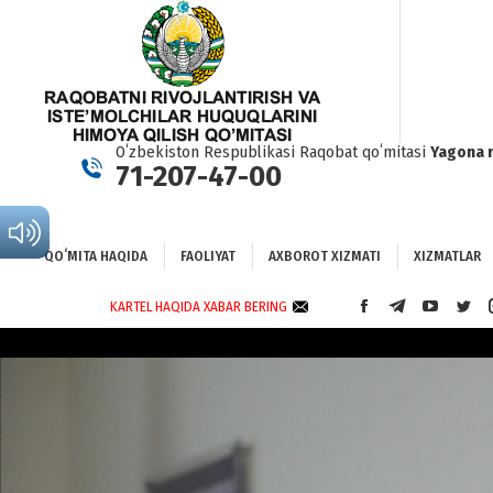
QOʻMITA HAQIDA
FAOLIYAT
AXBOROT XIZMATI
XIZMATLAR
BO
Oʻzbekiston Respublikasi Raqobat qoʻmitasi
Yagona 
71-207-47-00
QOʻMITA HAQIDA
FAOLIYAT
AXBOROT XIZMATI
XIZMATLAR
KARTEL HAQIDA XABAR BERING
FACEBOOK
TELEGRAM
YOUTUBE
TWI
PAGE
PAGE
PAGE
PAG
OPENS
OPENS
OPENS
OPE
IN
IN
IN
IN
NEW
NEW
NEW
NEW
WINDOW
WINDOW
WINDOW
WIN