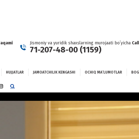
HUJJATLAR
JAMOATCHILIK KENGASHI
OCHIQ MAʼLUMOTLAR
GʻLANISH
raqami
Jismoniy va yuridik shaxslarning murojaati boʻyicha
Cal
71-207-48-00 (1159)
HUJJATLAR
JAMOATCHILIK KENGASHI
OCHIQ MAʼLUMOTLAR
BOG
TTER
INSTAGRAM
E
PAGE
NS
OPENS
IN
NEW
DOW
WINDOW