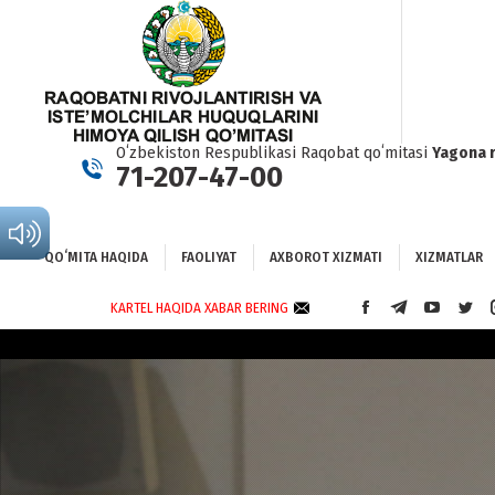
QOʻMITA HAQIDA
FAOLIYAT
AXBOROT XIZMATI
XIZMATLAR
BO
Oʻzbekiston Respublikasi Raqobat qoʻmitasi
Yagona 
71-207-47-00
QOʻMITA HAQIDA
FAOLIYAT
AXBOROT XIZMATI
XIZMATLAR
KARTEL HAQIDA XABAR BERING
FACEBOOK
TELEGRAM
YOUTUBE
TWI
PAGE
PAGE
PAGE
PAG
OPENS
OPENS
OPENS
OPE
IN
IN
IN
IN
NEW
NEW
NEW
NEW
WINDOW
WINDOW
WINDOW
WIN