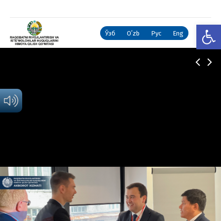
Open
Ўзб
Oʻzb
Рус
Eng