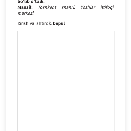
bo‘lib o‘tadi.
Manzil:
Toshkent shahri, Yoshlar ittifoqi
markazi.
Kirish va ishtirok:
bepul