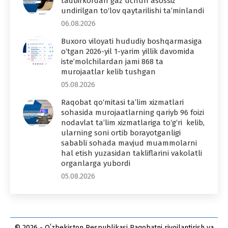
tadbirkordan gaz uchun asossiz
undirilgan to‘lov qaytarilishi ta’minlandi
06.08.2026
Buxoro viloyati hududiy boshqarmasiga
o‘tgan 2026-yil 1-yarim yillik davomida
iste’molchilardan jami 868 ta
murojaatlar kelib tushgan
05.08.2026
Raqobat qo‘mitasi ta’lim xizmatlari
sohasida murojaatlarning qariyb 96 foizi
nodavlat ta’lim xizmatlariga to‘g‘ri kelib,
ularning soni ortib borayotganligi
sababli sohada mavjud muammolarni
hal etish yuzasidan takliflarini vakolatli
organlarga yubordi
05.08.2026
© 2026 - Oʻzbekiston Respublikasi Raqobatni rivojlantirish va