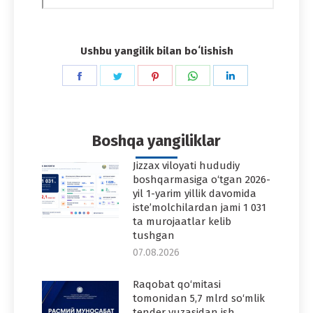
Ushbu yangilik bilan boʻlishish
Share
Share
Share
Share
Share
on
on
on
on
on
Facebook
Twitter
Pinterest
WhatsApp
LinkedIn
Boshqa yangiliklar
Jizzax viloyati hududiy
boshqarmasiga o‘tgan 2026-
yil 1-yarim yillik davomida
iste’molchilardan jami 1 031
ta murojaatlar kelib
tushgan
07.08.2026
Raqobat qo‘mitasi
tomonidan 5,7 mlrd so‘mlik
tender yuzasidan ish