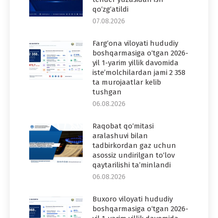
qo‘zg‘atildi
07.08.2026
Farg‘ona viloyati hududiy
boshqarmasiga o‘tgan 2026-
yil 1-yarim yillik davomida
iste’molchilardan jami 2 358
ta murojaatlar kelib
tushgan
06.08.2026
Raqobat qo‘mitasi
aralashuvi bilan
tadbirkordan gaz uchun
asossiz undirilgan to‘lov
qaytarilishi ta’minlandi
06.08.2026
Buxoro viloyati hududiy
boshqarmasiga o‘tgan 2026-