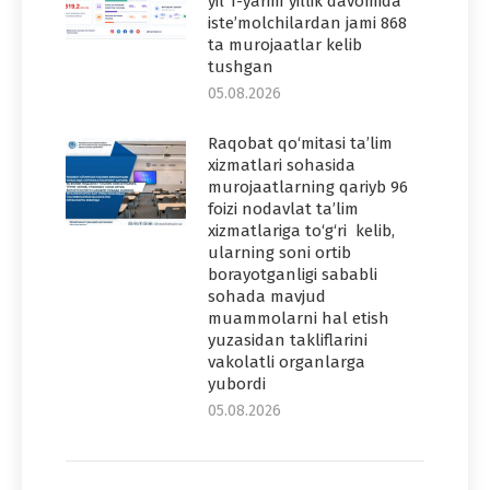
yil 1-yarim yillik davomida
iste’molchilardan jami 868
ta murojaatlar kelib
tushgan
05.08.2026
Raqobat qo‘mitasi ta’lim
xizmatlari sohasida
murojaatlarning qariyb 96
foizi nodavlat ta’lim
xizmatlariga to‘g‘ri kelib,
ularning soni ortib
borayotganligi sababli
sohada mavjud
muammolarni hal etish
yuzasidan takliflarini
vakolatli organlarga
yubordi
05.08.2026