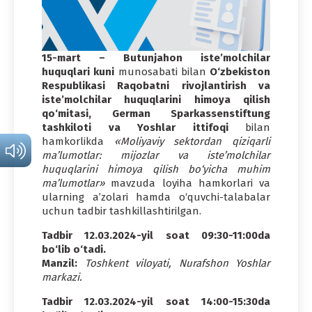
15-mart – Butunjahon iste’molchilar
huquqlari kuni
munosabati bilan
O‘zbekiston
Respublikasi Raqobatni rivojlantirish va
iste’molchilar huquqlarini himoya qilish
qo‘mitasi, German Sparkassenstiftung
tashkiloti va Yoshlar ittifoqi
bilan
hamkorlikda
«Moliyaviy sektordan qiziqarli
ma’lumotlar: mijozlar va iste’molchilar
huquqlarini himoya qilish bo‘yicha muhim
ma’lumotlar»
mavzuda loyiha hamkorlari va
ularning a’zolari hamda o‘quvchi-talabalar
uchun tadbir tashkillashtirilgan.
Tadbir 12.03.2024-yil soat 09:30-11:00da
bo‘lib o‘tadi.
Manzil:
Toshkent viloyati, Nurafshon Yoshlar
markazi.
Tadbir 12.03.2024-yil soat 14:00-15:30da