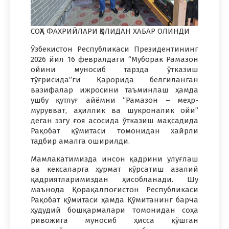
СОҲА ФАХРИЙЛАРИ ҲОЛИДАН ХАБАР ОЛИНДИ
Ўзбекистон Республикаси Президентининг
2026 йил 16 февралдаги “Муборак Рамазон
ойини муносиб тарзда ўтказиш
тўғрисида”ги Қарорида белгиланган
вазифалар ижросини таъминлаш ҳамда
ушбу қутлуғ айёмни “Рамазон – меҳр-
мурувват, аҳиллик ва шукроналик ойи”
деган эзгу ғоя асосида ўтказиш мақсадида
Рақобат қўмитаси томонидан хайрли
тадбир амалга оширилди.
Мамлакатимизда инсон қадрини улуғлаш
ва кексаларга ҳурмат кўрсатиш азалий
қадриятларимиздан ҳисобланади. Шу
маънода Қорақалпоғистон Республикаси
Рақобат қўмитаси ҳамда Қўмитанинг барча
ҳудудий бошқармалари томонидан соҳа
ривожига муносиб ҳисса қўшган