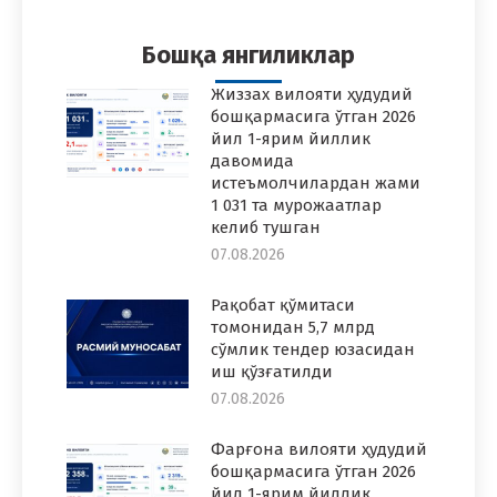
Facebook
Twitter
Pinterest
WhatsApp
LinkedIn
Бошқа янгиликлар
Жиззах вилояти ҳудудий
бошқармасига ўтган 2026
йил 1-ярим йиллик
давомида
истеъмолчилардан жами
1 031 та мурожаатлар
келиб тушган
07.08.2026
Рақобат қўмитаси
томонидан 5,7 млрд
сўмлик тендер юзасидан
иш қўзғатилди
07.08.2026
Фарғона вилояти ҳудудий
бошқармасига ўтган 2026
йил 1-ярим йиллик