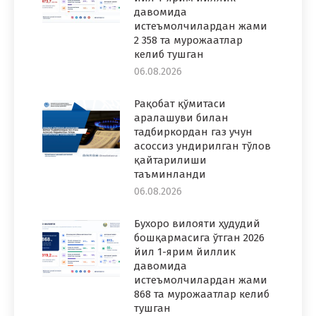
давомида
истеъмолчилардан жами
2 358 та мурожаатлар
келиб тушган
06.08.2026
Рақобат қўмитаси
аралашуви билан
тадбиркордан газ учун
асоссиз ундирилган тўлов
қайтарилиши
таъминланди
06.08.2026
Бухоро вилояти ҳудудий
бошқармасига ўтган 2026
йил 1-ярим йиллик
давомида
истеъмолчилардан жами
868 та мурожаатлар келиб
тушган