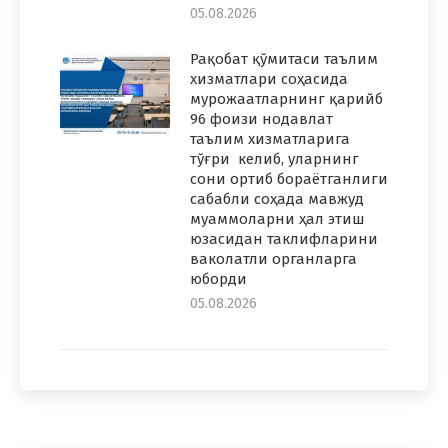
05.08.2026
Рақобат қўмитаси таълим
хизматлари соҳасида
мурожаатларнинг қарийб
96 фоизи нодавлат
таълим хизматларига
тўғри келиб, уларнинг
сони ортиб бораётганлиги
сабабли соҳада мавжуд
муаммоларни ҳал этиш
юзасидан таклифларини
ваколатли органларга
юборди
05.08.2026