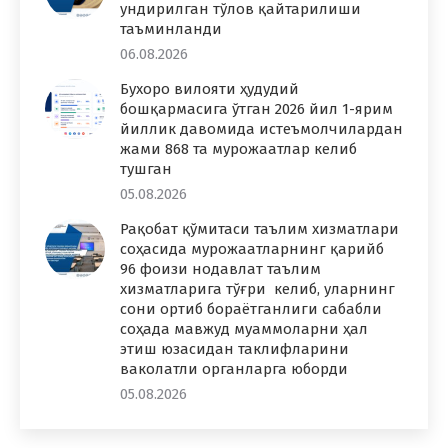
ундирилган тўлов қайтарилиши
таъминланди
06.08.2026
Бухоро вилояти ҳудудий
бошқармасига ўтган 2026 йил 1-ярим
йиллик давомида истеъмолчилардан
жами 868 та мурожаатлар келиб
тушган
05.08.2026
Рақобат қўмитаси таълим хизматлари
соҳасида мурожаатларнинг қарийб
96 фоизи нодавлат таълим
хизматларига тўғри келиб, уларнинг
сони ортиб бораётганлиги сабабли
соҳада мавжуд муаммоларни ҳал
этиш юзасидан таклифларини
ваколатли органларга юборди
05.08.2026