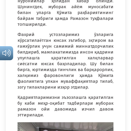
нуронийлар ҳолидан хабар олинди.
Шунингдек, муборак айём муносабати
билан уларга Қўмита раҳбариятининг
байрам табриги ҳамда Рамазон туҳфалари
топширилди.
Фахрий устозларимиз ўзларига
кўрсатилаётган юксак эътибор, эҳтиром ва
ғамхўрлик учун самимий миннатдорчилик
билдириб, мамлакатимизда инсон қадрини
улуғлашга қаратилган халқпарвар
сиёсатни юксак баҳоладилар. Шу билан
бирга, юртимизда тинчлик ва барқарорлик,
халқимиз фаровонлиги ҳамда Қўмита
фаолиятига улкан муваффақиятлар тилаб,
эзгу тилакларини изҳор этдилар.
Қадриятларимизни эъзозлашга қаратилган
бу каби меҳр-оқибат тадбирлари муборак
рамазон ойи давомида изчил давом
эттирилади.