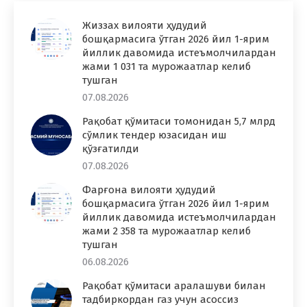
Жиззах вилояти ҳудудий
бошқармасига ўтган 2026 йил 1-ярим
йиллик давомида истеъмолчилардан
жами 1 031 та мурожаатлар келиб
тушган
07.08.2026
Рақобат қўмитаси томонидан 5,7 млрд
сўмлик тендер юзасидан иш
қўзғатилди
07.08.2026
Фарғона вилояти ҳудудий
бошқармасига ўтган 2026 йил 1-ярим
йиллик давомида истеъмолчилардан
жами 2 358 та мурожаатлар келиб
тушган
06.08.2026
Рақобат қўмитаси аралашуви билан
тадбиркордан газ учун асоссиз