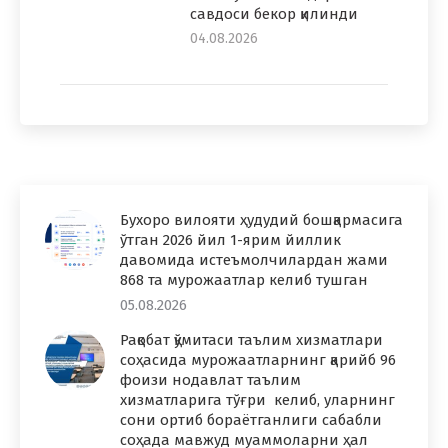
савдоси бекор қилинди
04.08.2026
Бухоро вилояти ҳудудий бошқармасига
ўтган 2026 йил 1-ярим йиллик
давомида истеъмолчилардан жами
868 та мурожаатлар келиб тушган
05.08.2026
Рақобат қўмитаси таълим хизматлари
соҳасида мурожаатларнинг қарийб 96
фоизи нодавлат таълим
хизматларига тўғри келиб, уларнинг
сони ортиб бораётганлиги сабабли
соҳада мавжуд муаммоларни ҳал