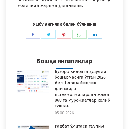
молиявий жарима қўлланилди.
Ушбу янгилик билан бўлишиш
Share
Share
Share
Share
Share
on
on
on
on
on
Facebook
Twitter
Pinterest
WhatsApp
LinkedIn
Бошқа янгиликлар
Бухоро вилояти ҳудудий
бошқармасига ўтган 2026
йил 1-ярим йиллик
давомида
истеъмолчилардан жами
868 та мурожаатлар келиб
тушган
05.08.2026
Рақобат қўмитаси таълим