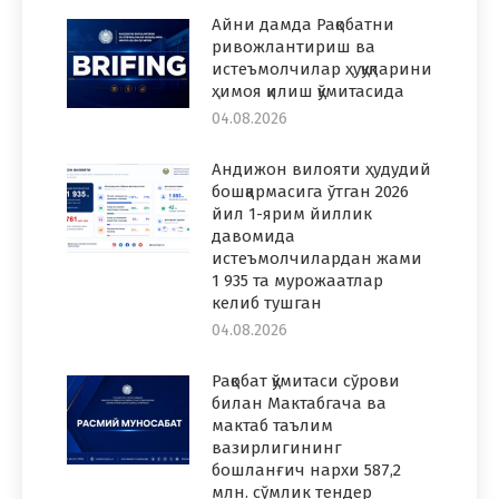
Айни дамда Рақобатни
ривожлантириш ва
истеъмолчилар ҳуқуқларини
ҳимоя қилиш қўмитасида
04.08.2026
Андижон вилояти ҳудудий
бошқармасига ўтган 2026
йил 1-ярим йиллик
давомида
истеъмолчилардан жами
1 935 та мурожаатлар
келиб тушган
04.08.2026
Рақобат қўмитаси сўрови
билан Мактабгача ва
мактаб таълим
вазирлигининг
бошланғич нархи 587,2
млн. сўмлик тендер