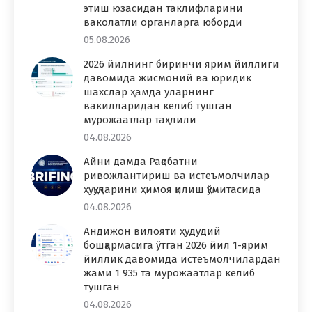
этиш юзасидан таклифларини
ваколатли органларга юборди
05.08.2026
2026 йилнинг биринчи ярим йиллиги
давомида жисмоний ва юридик
шахслар ҳамда уларнинг
вакилларидан келиб тушган
мурожаатлар таҳлили
04.08.2026
Айни дамда Рақобатни
ривожлантириш ва истеъмолчилар
ҳуқуқларини ҳимоя қилиш қўмитасида
04.08.2026
Андижон вилояти ҳудудий
бошқармасига ўтган 2026 йил 1-ярим
йиллик давомида истеъмолчилардан
жами 1 935 та мурожаатлар келиб
тушган
04.08.2026