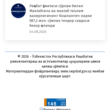
Рақобат қўмитаси сўрови билан
Мактабгача ва мактаб таълим
вазирлигининг бошланғич нархи
587,2 млн. сўмлик тендер савдоси
бекор қилинди
04.08.2026
© 2026 - Ўзбекистон Республикаси Рақобатни
ривожлантириш ва истеъмолчилар ҳуқуқларини ҳимоя
қилиш қўмитаси.
Материаллардан фойдаланганда, www.raqobat.gov.uz манбаи
кўрсатилиши шарт.