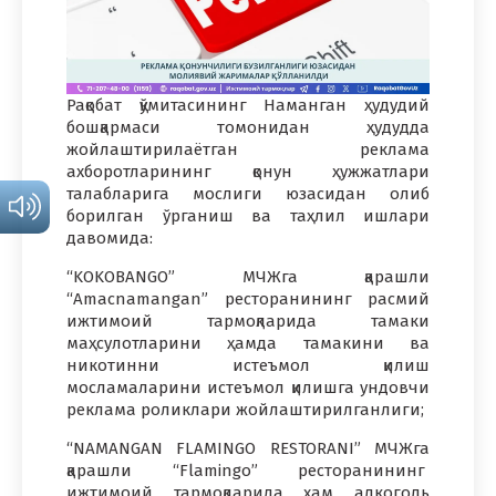
Рақобат қўмитасининг Наманган ҳудудий
бошқармаси томонидан ҳудудда
жойлаштирилаётган реклама
ахборотларининг қонун ҳужжатлари
талабларига мослиги юзасидан олиб
борилган ўрганиш ва таҳлил ишлари
давомида:
“KOKOBANGO” МЧЖга қарашли
“Amacnamangan” ресторанининг расмий
ижтимоий тармоқларида тамаки
маҳсулотларини ҳамда тамакини ва
никотинни истеъмол қилиш
мосламаларини истеъмол қилишга ундовчи
реклама роликлари жойлаштирилганлиги;
“NAMANGAN FLAMINGO RESTORANI” МЧЖга
қарашли “Flamingo” ресторанининг
ижтимоий тармоқларида ҳам алкоголь