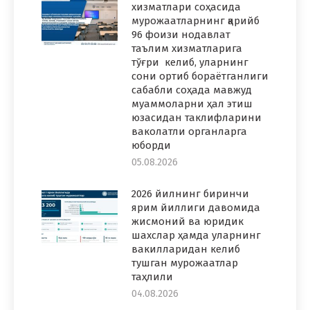
хизматлари соҳасида
мурожаатларнинг қарийб
96 фоизи нодавлат
таълим хизматларига
тўғри келиб, уларнинг
сони ортиб бораётганлиги
сабабли соҳада мавжуд
муаммоларни ҳал этиш
юзасидан таклифларини
ваколатли органларга
юборди
05.08.2026
2026 йилнинг биринчи
ярим йиллиги давомида
жисмоний ва юридик
шахслар ҳамда уларнинг
вакилларидан келиб
тушган мурожаатлар
таҳлили
04.08.2026