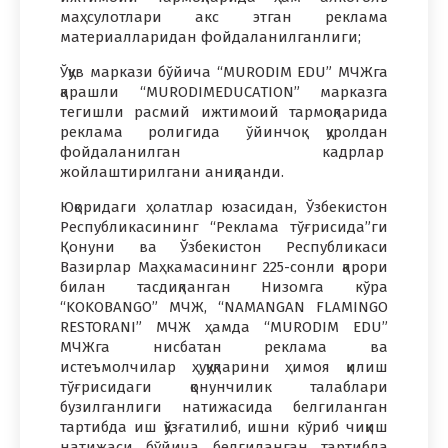
маҳсулотлари акс этган реклама
материалларидан фойдаланилганлиги;
Ўқув маркази бўйича “MURODIM EDU” МЧЖга
қарашли “MURODIMEDUCATION” марказга
тегишли расмий ижтимоий тармоқларида
реклама ролигида ўйинчоқ қуролдан
фойдаланилган кадрлар
жойлаштирилгани аниқланди.
Юқоридаги ҳолатлар юзасидан, Ўзбекистон
Республикасининг “Реклама тўғрисида”ги
Қонуни ва Ўзбекистон Республикаси
Вазирлар Маҳкамасининг 225-сонли қарори
билан тасдиқланган Низомга кўра
“KOKOBANGO” МЧЖ, “NAMANGAN FLAMINGO
RESTORANI” МЧЖ ҳамда “MURODIM EDU”
МЧЖга нисбатан реклама ва
истеъмолчилар ҳуқуқларини ҳимоя қилиш
тўғрисидаги қонунчилик талаблари
бузилганлиги натижасида белгиланган
тартибда иш қўзғатилиб, ишни кўриб чиқиш
натижаси бўйича белгиланган тартибда