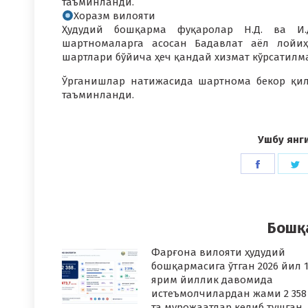
таъминланди.
Хоразм вилояти
Ҳудудий бошқарма фуқаролар Н.Д. ва И.
шартномаларга асосан Бадавлат аёл лойиҳ
шартлари бўйича ҳеч қандай хизмат кўрсатил
Ўрганишлар натижасида шартнома бекор қил
таъминланди.
Ушбу янг
Share
S
on
o
Faceboo
T
Бошқ
Фарғона вилояти ҳудудий
бошқармасига ўтган 2026 йил 1
ярим йиллик давомида
истеъмолчилардан жами 2 358
та мурожаатлар келиб тушган