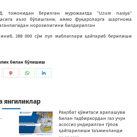
Д. томонидан берилган мурожаатда “Uzum nasiya”
асига аъзо бўлишгани, аммо фуқароларга шартнома
маганлигидан норозилигини билдирилган
иниб, 288 000 сўм пул маблағлари қайтариб берилиши
илик билан бўлишиш
hare
Share
Share
Share
n
on
on
on
k
witter
Pinterest
WhatsApp
LinkedIn
а янгиликлар
Рақобат қўмитаси аралашуви
-
билан тадбиркордан газ учун
асоссиз ундирилган тўлов
қайтарилиши таъминланди