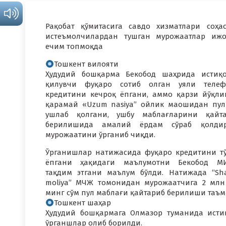
Рақобат қўмитасига савдо хизматлари соҳа
истеъмолчилардан тушган мурожаатлар иж
ечим топмоқда
Тошкент вилояти
Ҳудудий бошқарма Бекобод шаҳрида истиқ
қилувчи фуқаро сотиб олган уяли телеф
кредитини кечроқ ёпгани, аммо қарзи йўқли
қарамай «Uzum nasiya” ойлик маошидан пу
ушлаб қолгани, ушбу маблағларини қайт
берилишида амалий ёрдам сўраб қолдир
мурожаатини ўрганиб чиқди.
Ўрганишлар натижасида фуқаро кредитини т
ёпгани ҳақидаги маълумотни Бекобод МИ
тақдим этгани маълум бўлди. Натижада “Sha
moliya” МЧЖ томонидан мурожаатчига 2 млн
минг сўм пул маблағи қайтариб берилиши таъ
Тошкент шаҳар
Ҳудудий бошқармага Олмазор туманида исти
ўрганшлар олиб борилди.