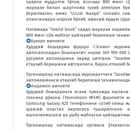
орқали муддатли тўлов, асосида 800 минг с
маркази билан шартнома тузиб электрон бую
берилмаган, аммо “Uzum Nasiya” онлайн са
олинганидан норози бўлиб, амалий ёрдам сўра
Натижада “Grand book” савдо маркази ходимл
800 минг сўм маблағ қайтариб берилиши таъми
Бухоро вилояти
Ҳудудий бошқарма фуқаро С.Х.нинг мурож
автосалонидан бошланғич нархи 169 950 000 сў
русумли автомашина харид қилгани, “Goodw
етказиб беришини айтганлиги, бироқ етказиб 
Ўрганишлар натижасида мурожаатчига “Goodwell
автомашинаси етказиб берилиши таъминланди
Андижон вилояти
Ҳудудий бошқармага Асака туманида яшовчи 
техника дўкони (Texnoboon МЧЖ) фаолияти ю
Samsung Galaxy A25 телефонини сотиб олиш ж
шахсий пластик картасига туширилгани, 
ишлатилмагани ва ушбу маблағни қайтарилмаё
Ўрганишлар натижасида ортиқча ўтказилг