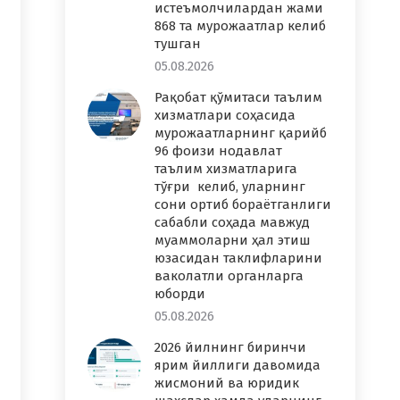
истеъмолчилардан жами
868 та мурожаатлар келиб
тушган
05.08.2026
Рақобат қўмитаси таълим
хизматлари соҳасида
мурожаатларнинг қарийб
96 фоизи нодавлат
таълим хизматларига
тўғри келиб, уларнинг
сони ортиб бораётганлиги
сабабли соҳада мавжуд
муаммоларни ҳал этиш
юзасидан таклифларини
ваколатли органларга
юборди
05.08.2026
2026 йилнинг биринчи
ярим йиллиги давомида
жисмоний ва юридик