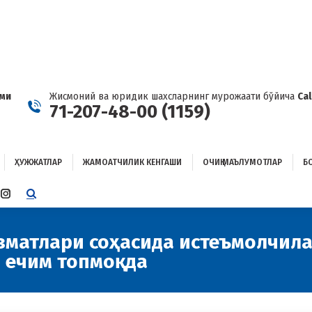
ҲУЖЖАТЛАР
ЖАМОАТЧИЛИК КЕНГАШИ
ОЧИҚ МАЪЛУМОТЛАР
ОҒЛАНИШ
ами
Жисмоний ва юридик шахсларнинг мурожаати бўйича
Ca
71-207-48-00 (1159)
ҲУЖЖАТЛАР
ЖАМОАТЧИЛИК КЕНГАШИ
ОЧИҚ МАЪЛУМОТЛАР
Б
E
TTER
INSTAGRAM
E
PAGE
ENS
OPENS
изматлари соҳасида истеъмолчил
IN
 ечим топмоқда
W
NEW
W
NDOW
WINDOW