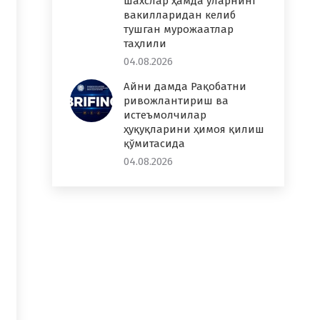
шахслар ҳамда уларнинг
вакилларидан келиб
тушган мурожаатлар
таҳлили
04.08.2026
Айни дамда Рақобатни
ривожлантириш ва
истеъмолчилар
ҳуқуқларини ҳимоя қилиш
қўмитасида
04.08.2026