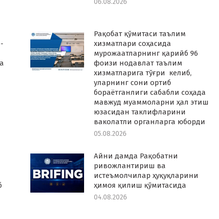
06.08.2026
Рақобат қўмитаси таълим
-
хизматлари соҳасида
мурожаатларнинг қарийб 96
а
фоизи нодавлат таълим
хизматларига тўғри келиб,
уларнинг сони ортиб
бораётганлиги сабабли соҳада
мавжуд муаммоларни ҳал этиш
юзасидан таклифларини
ваколатли органларга юборди
05.08.2026
Айни дамда Рақобатни
ривожлантириш ва
истеъмолчилар ҳуқуқларини
б
ҳимоя қилиш қўмитасида
04.08.2026