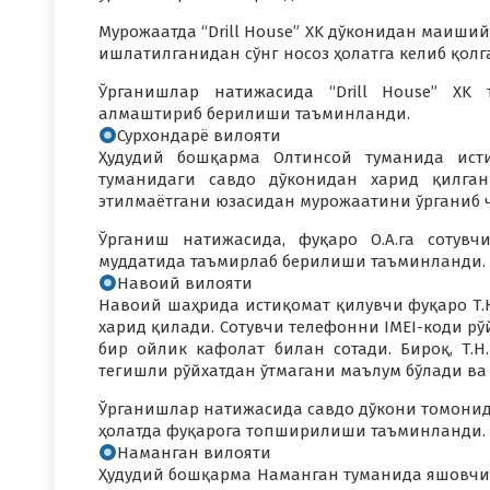
Мурожаатда “Drill House” XK дўконидан маиший
ишлатилганидан сўнг носоз ҳолатга келиб қолг
Ўрганишлар натижасида “Drill House” XK 
алмаштириб берилиши таъминланди.
Сурхондарё вилояти
Ҳудудий бошқарма Олтинсой туманида исти
туманидаги савдо дўконидан харид қилган
этилмаётгани юзасидан мурожаатини ўрганиб 
Ўрганиш натижасида, фуқаро О.А.га сотув
муддатида таъмирлаб берилиши таъминланди.
Навоий вилояти
Навоий шаҳрида истиқомат қилувчи фуқаро Т.Н
харид қилади. Сотувчи телефонни IMEI-коди рў
бир ойлик кафолат билан сотади. Бироқ, Т.
тегишли рўйхатдан ўтмагани маълум бўлади в
Ўрганишлар натижасида савдо дўкони томонида
ҳолатда фуқарога топширилиши таъминланди.
Наманган вилояти
Ҳудудий бошқарма Наманган туманида яшовчи 