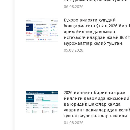
06.08.2026
Бухоро вилояти ҳудудий
бошқармасига ўтган 2026 йил 1
ярим йиллик давомида
истеъмолчилардан жами 868 т
мурожаатлар келиб тушган
05.08.2026
2026 йилнинг биринчи ярим
йиллиги давомида жисмоний
ва юридик шахслар ҳамда
уларнинг вакилларидан кели
тушган мурожаатлар таҳлили
04.08.2026