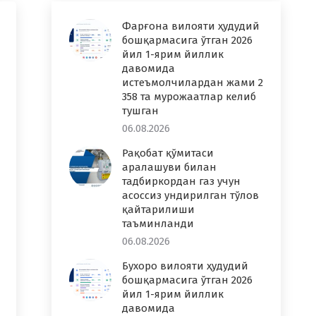
Фарғона вилояти ҳудудий
бошқармасига ўтган 2026
йил 1-ярим йиллик
давомида
истеъмолчилардан жами 2
358 та мурожаатлар келиб
тушган
06.08.2026
Рақобат қўмитаси
аралашуви билан
тадбиркордан газ учун
асоссиз ундирилган тўлов
қайтарилиши
таъминланди
06.08.2026
Бухоро вилояти ҳудудий
бошқармасига ўтган 2026
йил 1-ярим йиллик
давомида