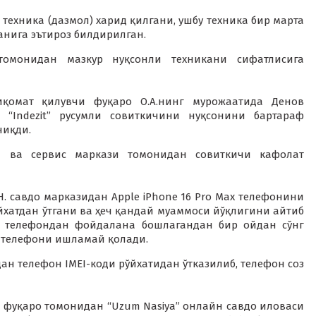
 техника (дазмол) харид қилгани, ушбу техника бир марта
анига эътироз билдирилган.
томонидан мазкур нуқсонли техникани сифатлисига
қомат қилувчи фуқаро О.А.нинг мурожаатида Денов
 “Indezit” русумли совиткичини нуқсонини бартараф
чиқди.
чи ва сервис маркази томонидан совиткичи кафолат
. савдо марказидан Apple iPhone 16 Pro Max телефонини
йхатдан ўтгани ва ҳеч қандай муаммоси йўқлигини айтиб
Н. телефондан фойдалана бошлагандан бир ойдан сўнг
а телефони ишламай қолади.
н телефон IMEI-коди рўйхатидан ўтказилиб, телефон соз
фуқаро томонидан “Uzum Nasiya” онлайн савдо иловаси