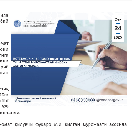
сида
Сен
обий
24
2025
омат
они
гига
лини
ариб
ган
ўлиқ
Бга
ffof
 529
минланди.
қомат қилувчи фуқаро М.И. қилган мурожаати асосида