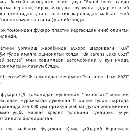
ўмга бассейн маҳсулоти олиш учун “Grand book” савдо
ртма бергани, бироқ маҳсулот шу кунга қадар етказиб
вдо томонидан унинг пластик картасидан маблағ ечиб
б қилган мурожаатини ўрганиб чиқди.
ари томонидан фуқаро пластик картасидан ечиб олинган
нланди.
аатини ўрганиш жараёнида Бухоро шаҳридаги “KIA”
м тўлов амалга оширилган ҳолда “Kia carens Luxe G621”
ell servise” МЧЖ ходимлари автомобилни 8 кун ичида
берилмагани маълум бўлди.
 servise” МЧЖ томонидан кечиккан “Kia carens Luxe G621”
.
фуқаро С.Д. томонидан йўлланган “Texnomart” маиший
засидан мурожаатда дўкондан 12 ойлик тўлов шартида
араёнида 334 000 сўм ортиқча маблағ дўкон ходимининг
аммо ушбу маблағ кредит тўловини сўндириш учун
тганлиги билдирилган.
ан пул маблағи фуқарога тўлиқ қайтариб берилиши