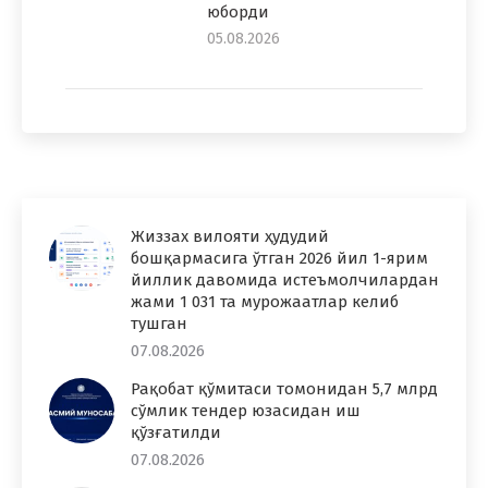
юборди
05.08.2026
Жиззах вилояти ҳудудий
бошқармасига ўтган 2026 йил 1-ярим
йиллик давомида истеъмолчилардан
жами 1 031 та мурожаатлар келиб
тушган
07.08.2026
Рақобат қўмитаси томонидан 5,7 млрд
сўмлик тендер юзасидан иш
қўзғатилди
07.08.2026