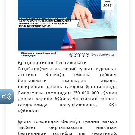
2025
Қорақалпоғистон Республикаси
Рақобат қўмитасига келиб тушган мурожаат
асосида Қонликўл тумани тиббиёт
бирлашмаси томонидан амалга
оширилган танлов савдоси ўрганилганда
Буюртмачи томонидан 250 000 000 сўмлик
давлат хариди бўйича ўтказилган танлаш
савдоларида қонунбузилишга йўл
қўйилган.
Қўмита томонидан Қонликўл тумани мазкур
тиббиёт бирлашмасига нисбатан
белгиланган тартибда иш қўзғатилиб,