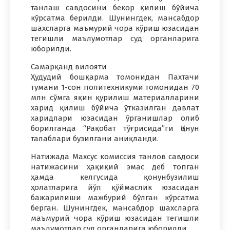
танлаш савдосини бекор қилиш бўйича
кўрсатма берилди. Шунингдек, мансабдор
шахсларга маъмурий чора кўриш юзасидан
тегишли маълумотлар суд органларига
юборилди.
Самарқанд вилояти
Ҳудудий бошқарма томонидан Пахтачи
тумани 1-сон политехникуми томонидан 70
млн сўмга яқин қурилиш материалларини
харид қилиш бўйича ўтказилган давлат
харидлари юзасидан ўрганишлар олиб
борилганда “Рақобат тўғрисида”ги Қонун
талаблари бузилгани аниқланди.
Натижада Махсус комиссия танлов савдоси
натижасини ҳақиқий эмас деб топган
ҳамда келгусида қонунбузилиш
ҳолатларига йўл қўймаслик юзасидан
бажарилиши мажбурий бўлган кўрсатма
берган. Шунингдек, мансабдор шахсларга
маъмурий чора кўриш юзасидан тегишли
маълумотлар суд органларига юборилди.