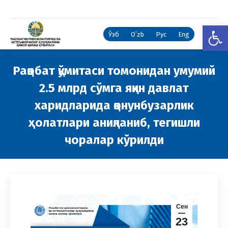
Open
Ўзб
Oʻzb
Рус
Eng
Рақобат қўмитаси томонидан умумий
2.5 млрд сўмга яқин давлат
харидларида қонунбузарлик
ҳолатлари аниқланиб, тегишли
чоралар кўрилди
You are here:
Сен
23