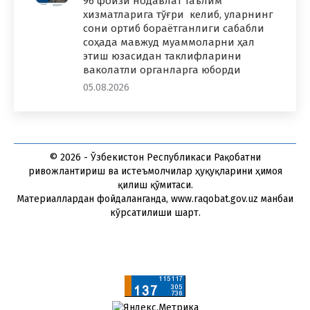
96 фоизи нодавлат таълим
хизматларига тўғри келиб, уларнинг
сони ортиб бораётганлиги сабабли
соҳада мавжуд муаммоларни ҳал
этиш юзасидан таклифларини
ваколатли органларга юборди
05.08.2026
© 2026 - Ўзбекистон Республикаси Рақобатни
ривожлантириш ва истеъмолчилар ҳуқуқларини ҳимоя
қилиш қўмитаси.
Материаллардан фойдаланганда, www.raqobat.gov.uz манбаи
кўрсатилиши шарт.