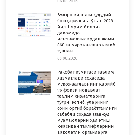
06.08.2026
Бухоро вилояти ҳудудий
бошқармасига ўтган 2026
йил 1-ярим йиллик
давомида
истеъмолчилардан жами
868 та мурожаатлар келиб
тушган
05.08.2026
Рақобат қўмитаси таълим
хизматлари соҳасида
мурожаатларнинг қарийб
96 фоизи нодавлат
таълим хизматларига
тўғри келиб, уларнинг
сони ортиб бораётганлиги
сабабли соҳада мавжуд
муаммоларни ҳал этиш
юзасидан таклифларини
ваколатли органларга