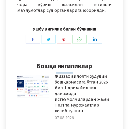
чора кўриш юзасидан тегишли
маълумотлар суд органларига юборилди.
Ушбу янгилик билан бўлишиш
Share
Share
Share
Share
Share
on
on
on
on
on
Facebook
Twitter
Pinterest
WhatsApp
LinkedIn
Бошқа янгиликлар
Жиззах вилояти ҳудудий
бошқармасига ўтган 2026
йил 1-ярим йиллик
давомида
истеъмолчилардан жами
1 031 та мурожаатлар
келиб тушган
07.08.2026