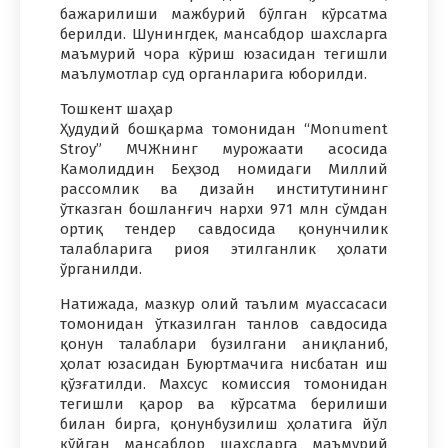
бажарилиши мажбурий бўлган кўрсатма
берилди. Шунингдек, мансабдор шахсларга
маъмурий чора кўриш юзасидан тегишли
маълумотлар суд органларига юборилди.
Тошкент шаҳар
Ҳудудий бошқарма томонидан “Monument
Stroy” МЧЖнинг мурожаати асосида
Камолиддин Беҳзод номидаги Миллий
рассомлик ва дизайн институтининг
ўтказган бошланғич нархи 971 млн сўмдан
ортиқ тендер савдосида қонунчилик
талабларига риоя этилганлик ҳолати
ўрганилди.
Натижада, мазкур олий таълим муассасаси
томонидан ўтказилган танлов савдосида
қонун талаблари бузилгани аниқланиб,
ҳолат юзасидан Буюртмачига нисбатан иш
қўзғатилди. Махсус комиссия томонидан
тегишли қарор ва кўрсатма берилиши
билан бирга, қонунбузилиш ҳолатига йўл
қўйган мансабдор шахсларга маъмурий