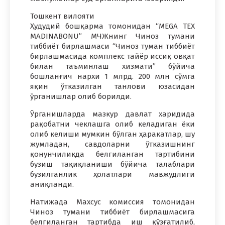
Тошкент вилояти
Ҳудудий бошқарма томонидан “MEGA TEX
MADINABONU” МЧЖнинг Чиноз тумани
тиббиёт бирлашмаси “Чиноз туман тиббиёт
бирлашмасида комплекс тайёр иссиқ овқат
билан таъминлаш хизмати” бўйича
бошланғич нархи 1 млрд. 200 млн сўмга
яқин ўтказилган танлови юзасидан
ўрганишлар олиб борилди.
Ўрганишларда мазкур давлат харидида
рақобатни чеклашга олиб келадиган ёки
олиб келиши мумкин бўлган ҳаракатлар, шу
жумладан, савдоларни ўтказишнинг
қонунчиликда белгиланган тартибини
бузиш тақиқланиши бўйича талаблари
бузилганлик ҳолатлари мавжудлиги
аниқланди.
Натижада Махсус комиссия томонидан
Чиноз тумани тиббиёт бирлашмасига
белгиланган тартибда иш қўзғатилиб,