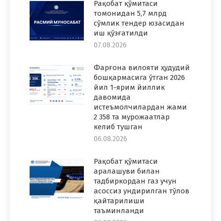
Рақобат қўмитаси
томонидан 5,7 млрд
сўмлик тендер юзасидан
иш қўзғатилди
07.08.2026
Фарғона вилояти ҳудудий
бошқармасига ўтган 2026
йил 1-ярим йиллик
давомида
истеъмолчилардан жами
2 358 та мурожаатлар
келиб тушган
06.08.2026
Рақобат қўмитаси
аралашуви билан
тадбиркордан газ учун
асоссиз ундирилган тўлов
қайтарилиши
таъминланди