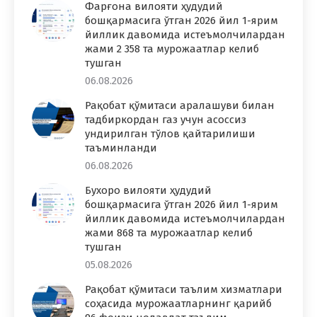
Фарғона вилояти ҳудудий
бошқармасига ўтган 2026 йил 1-ярим
йиллик давомида истеъмолчилардан
жами 2 358 та мурожаатлар келиб
тушган
06.08.2026
Рақобат қўмитаси аралашуви билан
тадбиркордан газ учун асоссиз
ундирилган тўлов қайтарилиши
таъминланди
06.08.2026
Бухоро вилояти ҳудудий
бошқармасига ўтган 2026 йил 1-ярим
йиллик давомида истеъмолчилардан
жами 868 та мурожаатлар келиб
тушган
05.08.2026
Рақобат қўмитаси таълим хизматлари
соҳасида мурожаатларнинг қарийб