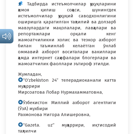
Тадбирда истеъмолчилар ҳуқуқларини
ҳимоя қилиш соҳаси, шунингдек
истеъмолчилар ҳуқуқий саводхонлигини
оширишга қаратилган таҳлилий ва долзарб
мавзулардаги мақолалари, лавҳалари ва
репортажлари орқали кенг
жамоатчиликни холис ва тезкор ахборот
билан таъминлаб келаётган ўнлаб
оммавий ахборот воситалари вакиллари
ҳамда интернет саҳифалари блогерлари ва
жамоатчилик фаоллари эътироф этилди.
Жумладан,
“O‘zbekiston 24” телерадиоканали катта
муҳаррири
Мирсоатова Лобар Нурмахамматовна,
Ўзбекистон Миллий ахборот агентлиги
(ЎзА) мухбири
Рахмонова Нигора Алишеровна,
“Gazeta. uz” муҳаррири, иқтисодий
таҳлилчи