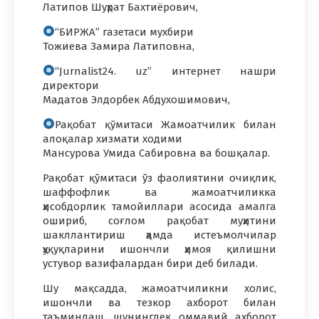
Латипов Шуҳрат Бахтиёрович,
“БИРЖА” газетаси мухбири
Тожиева Замира Латиповна,
“Jurnalist24. uz” интернет нашри
директори
Мадатов Элдорбек Абдухошимович,
Рақобат қўмитаси Жамоатчилик билан
алоқалар хизмати ходими
Мансурова Умида Сабировна ва бошқалар.
Рақобат қўмитаси ўз фаолиятини очиқлик,
шаффофлик ва жамоатчиликка
ҳисобдорлик тамойиллари асосида амалга
ошириб, соғлом рақобат муҳитини
шакллантириш ҳамда истеъмолчилар
ҳуқуқларини ишончли ҳимоя қилишни
устувор вазифалардан бири деб билади.
Шу мақсадда, жамоатчиликни холис,
ишончли ва тезкор ахборот билан
таъминлаш, шунингдек оммавий ахборот