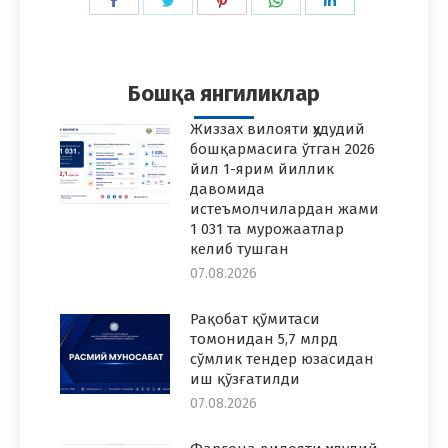
Share
Share
Share
Share
Share
on
on
on
on
on
Facebook
Twitter
Pinterest
WhatsApp
LinkedIn
Бошқа янгиликлар
Жиззах вилояти ҳудудий
бошқармасига ўтган 2026
йил 1-ярим йиллик
давомида
истеъмолчилардан жами
1 031 та мурожаатлар
келиб тушган
07.08.2026
Рақобат қўмитаси
томонидан 5,7 млрд
сўмлик тендер юзасидан
иш қўзғатилди
07.08.2026