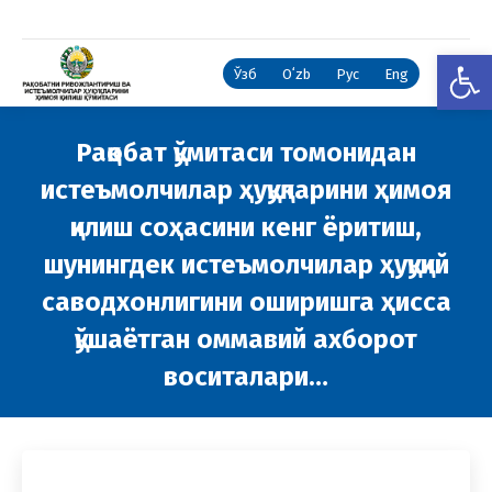
Open
Ўзб
Oʻzb
Рус
Eng
Рақобат қўмитаси томонидан
истеъмолчилар ҳуқуқларини ҳимоя
қилиш соҳасини кенг ёритиш,
шунингдек истеъмолчилар ҳуқуқий
саводхонлигини оширишга ҳисса
қўшаётган оммавий ахборот
воситалари…
You are here: