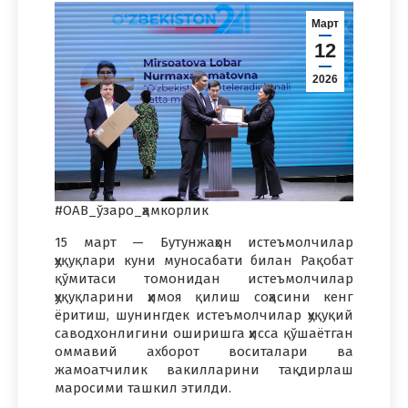
Март
12
2026
#ОАВ_ўзаро_ҳамкорлик
15 март — Бутунжаҳон истеъмолчилар
ҳуқуқлари куни муносабати билан Рақобат
қўмитаси томонидан истеъмолчилар
ҳуқуқларини ҳимоя қилиш соҳасини кенг
ёритиш, шунингдек истеъмолчилар ҳуқуқий
саводхонлигини оширишга ҳисса қўшаётган
оммавий ахборот воситалари ва
жамоатчилик вакилларини тақдирлаш
маросими ташкил этилди.