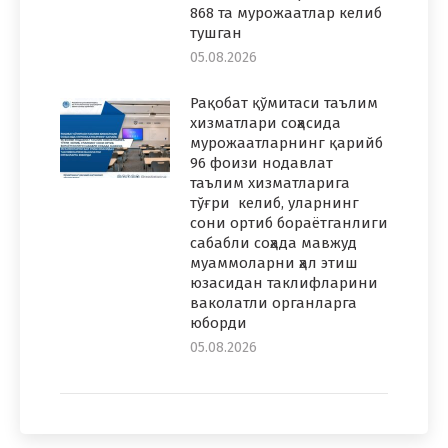
868 та мурожаатлар келиб
тушган
05.08.2026
Рақобат қўмитаси таълим
хизматлари соҳасида
мурожаатларнинг қарийб
96 фоизи нодавлат
таълим хизматларига
тўғри келиб, уларнинг
сони ортиб бораётганлиги
сабабли соҳада мавжуд
муаммоларни ҳал этиш
юзасидан таклифларини
ваколатли органларга
юборди
05.08.2026