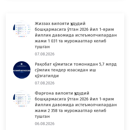
Жиззах вилояти ҳудудий
бошқармасига ўтган 2026 йил 1-ярим
йиллик давомида истеъмолчилардан
жами 1 031 та мурожаатлар келиб
тушган
07.08.2026
Рақобат қўмитаси томонидан 5,7 млрд
сўмлик тендер юзасидан иш
қўзғатилди
07.08.2026
Фарғона вилояти ҳудудий
бошқармасига ўтган 2026 йил 1-ярим
йиллик давомида истеъмолчилардан
жами 2 358 та мурожаатлар келиб
тушган
06.08.2026