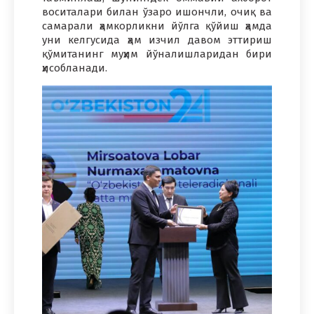
воситалари билан ўзаро ишончли, очиқ ва
самарали ҳамкорликни йўлга қўйиш ҳамда
уни келгусида ҳам изчил давом эттириш
қўмитанинг муҳим йўналишларидан бири
ҳисобланади.