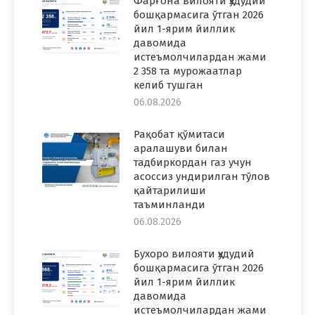
Фарғона вилояти ҳудудий
бошқармасига ўтган 2026
йил 1-ярим йиллик
давомида
истеъмолчилардан жами
2 358 та мурожаатлар
келиб тушган
06.08.2026
Рақобат қўмитаси
аралашуви билан
тадбиркордан газ учун
асоссиз ундирилган тўлов
қайтарилиши
таъминланди
06.08.2026
Бухоро вилояти ҳудудий
бошқармасига ўтган 2026
йил 1-ярим йиллик
давомида
истеъмолчилардан жами