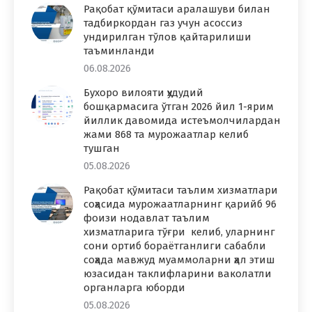
Рақобат қўмитаси аралашуви билан
тадбиркордан газ учун асоссиз
ундирилган тўлов қайтарилиши
таъминланди
06.08.2026
Бухоро вилояти ҳудудий
бошқармасига ўтган 2026 йил 1-ярим
йиллик давомида истеъмолчилардан
жами 868 та мурожаатлар келиб
тушган
05.08.2026
Рақобат қўмитаси таълим хизматлари
соҳасида мурожаатларнинг қарийб 96
фоизи нодавлат таълим
хизматларига тўғри келиб, уларнинг
сони ортиб бораётганлиги сабабли
соҳада мавжуд муаммоларни ҳал этиш
юзасидан таклифларини ваколатли
органларга юборди
05.08.2026