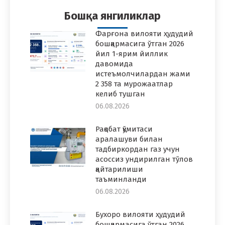
Бошқа янгиликлар
Фарғона вилояти ҳудудий
бошқармасига ўтган 2026
йил 1-ярим йиллик
давомида
истеъмолчилардан жами
2 358 та мурожаатлар
келиб тушган
06.08.2026
Рақобат қўмитаси
аралашуви билан
тадбиркордан газ учун
асоссиз ундирилган тўлов
қайтарилиши
таъминланди
06.08.2026
Бухоро вилояти ҳудудий
бошқармасига ўтган 2026