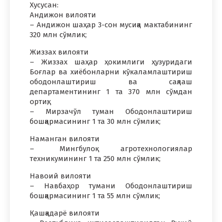
Хусусан:
Андижон вилояти
– Андижон шаҳар 3-сон мусиқа мактабининг
320 млн сўмлик;
Жиззах вилояти
– Жиззах шаҳар ҳокимлиги ҳузуридаги
Боғлар ва хиёбонларни кўкаламлаштириш
ободонлаштириш ва сақлаш
департаментининг 1 та 370 млн сўмдан
ортиқ;
– Мирзачўл туман Ободонлаштириш
бошқармасининг 1 та 30 млн сўмлик;
Наманган вилояти
– Мингбулоқ агротехнологиялар
техникумининг 1 та 250 млн сўмлик;
Навоий вилояти
– Навбаҳор тумани Ободонлаштириш
бошқармасининг 1 та 55 млн сўмлик;
Қашқадарё вилояти