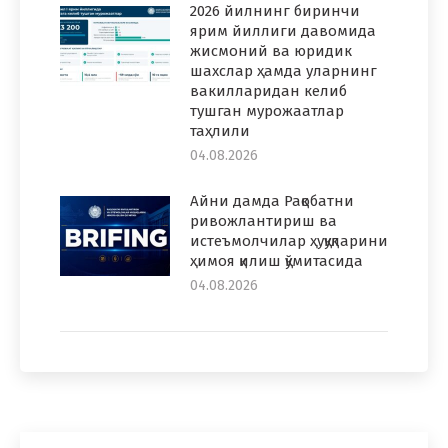
2026 йилнинг биринчи
ярим йиллиги давомида
жисмоний ва юридик
шахслар ҳамда уларнинг
вакилларидан келиб
тушган мурожаатлар
таҳлили
04.08.2026
Айни дамда Рақобатни
ривожлантириш ва
истеъмолчилар ҳуқуқларини
ҳимоя қилиш қўмитасида
04.08.2026