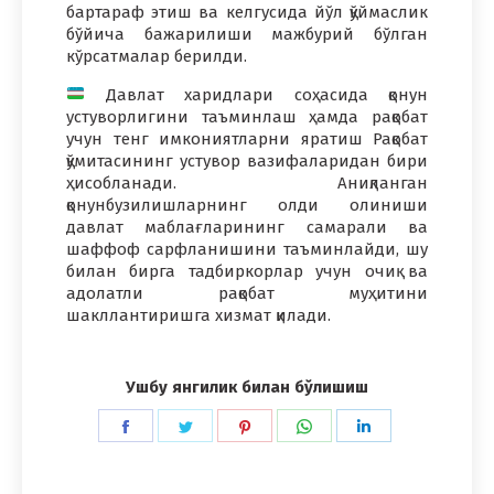
бартараф этиш ва келгусида йўл қўймаслик
бўйича бажарилиши мажбурий бўлган
кўрсатмалар берилди.
Давлат харидлари соҳасида қонун
устуворлигини таъминлаш ҳамда рақобат
учун тенг имкониятларни яратиш Рақобат
қўмитасининг устувор вазифаларидан бири
ҳисобланади. Аниқланган
қонунбузилишларнинг олди олиниши
давлат маблағларининг самарали ва
шаффоф сарфланишини таъминлайди, шу
билан бирга тадбиркорлар учун очиқ ва
адолатли рақобат муҳитини
шакллантиришга хизмат қилади.
Ушбу янгилик билан бўлишиш
Share
Share
Share
Share
Share
on
on
on
on
on
Facebook
Twitter
Pinterest
WhatsApp
LinkedIn