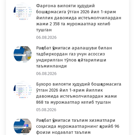
Фарғона вилояти ҳудудий
бошқармасига ўтган 2026 йил 1-ярим
йиллик давомида истеъмолчилардан
жами 2 358 та мурожаатлар келиб
тушган
06.08.2026
Рақобат қўмитаси аралашуви билан
тадбиркордан газ учун асоссиз
ундирилган тўлов қайтарилиши
таъминланди
06.08.2026
Бухоро вилояти ҳудудий бошқармасига
ўтган 2026 йил 1-ярим йиллик
давомида истеъмолчилардан жами
868 та мурожаатлар келиб тушган
05.08.2026
Рақобат қўмитаси таълим хизматлари
соҳасида мурожаатларнинг қарийб 96
фоизи нодавлат таълим