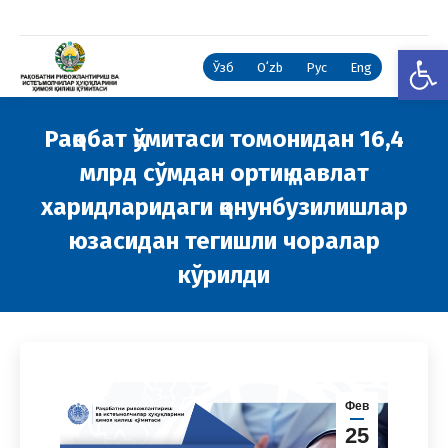
Open
Ўзб
Oʻzb
Рус
Eng
Рақобат қўмитаси томонидан 16,4
млрд сўмдан ортиқ давлат
харидларидаги қонунбузилишлар
юзасидан тегишли чоралар
кўрилди
You are here:
Фев
25