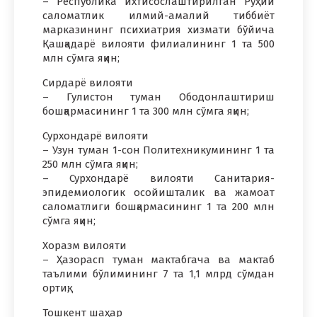
– Республика ихтисослаштирилган Руҳий
саломатлик илмий-амалий тиббиёт
марказининг психиатрия хизмати бўйича
Қашқадарё вилояти филиалининг 1 та 500
млн сўмга яқин;
Сирдарё вилояти
– Гулистон туман Ободонлаштириш
бошқармасининг 1 та 300 млн сўмга яқин;
Сурхондарё вилояти
– Узун туман 1-сон Политехникумининг 1 та
250 млн сўмга яқин;
– Сурхондарё вилояти Санитария-
эпидемиологик осойишталик ва жамоат
саломатлиги бошқармасининг 1 та 200 млн
сўмга яқин;
Хоразм вилояти
– Ҳазорасп туман мактабгача ва мактаб
таълими бўлимининг 7 та 1,1 млрд сўмдан
ортиқ;
Тошкент шаҳар