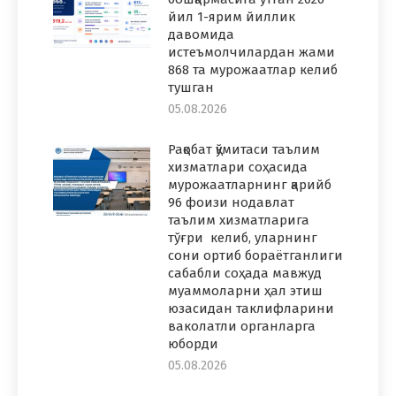
йил 1-ярим йиллик
давомида
истеъмолчилардан жами
868 та мурожаатлар келиб
тушган
05.08.2026
Рақобат қўмитаси таълим
хизматлари соҳасида
мурожаатларнинг қарийб
96 фоизи нодавлат
таълим хизматларига
тўғри келиб, уларнинг
сони ортиб бораётганлиги
сабабли соҳада мавжуд
муаммоларни ҳал этиш
юзасидан таклифларини
ваколатли органларга
юборди
05.08.2026