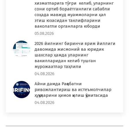
хизматларига тўғри келиб, уларнинг
сони ортиб бораётганлиги сабабли
соҳада мавжуд муаммоларни ҳал
этиш юзасидан таклифларини
ваколатли органларга юборди
05.08.2026
2026 йилнинг биринчи ярим йиллиги
давомида жисмоний ва юридик
шахслар ҳамда уларнинг
вакилларидан келиб тушган
мурожаатлар таҳлили
04.08.2026
Айни дамда Рақобатни
ривожлантириш ва истеъмолчилар
ҳуқуқларини ҳимоя қилиш қўмитасида
04.08.2026