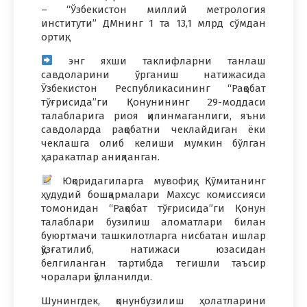
– “Ўзбекистон миллий метрология
институти” ДМнинг 1 та 13,1 млрд сўмдан
ортиқ;
энг яхши таклифларни танлаш
савдоларини ўрганиш натижасида
Ўзбекистон Республикасининг “Рақобат
тўғрисида”ги Қонунининг 29-моддаси
талабларига риоя қилинмаганлиги, яъни
савдоларда рақобатни чеклайдиган ёки
чеклашга олиб келиши мумкин бўлган
ҳаракатлар аниқланган.
Юқоридагиларга мувофиқ, Қўмитанинг
ҳудудий бошқармалари Махсус комиссияси
томонидан “Рақобат тўғрисида”ги Қонун
талаблари бузилиш аломатлари билан
буюртмачи ташкилотларга нисбатан ишлар
қўзғатилиб, натижаси юзасидан
белгиланган тартибда тегишли таъсир
чоралари қўлланилди.
Шунингдек, қонунбузилиш ҳолатларини