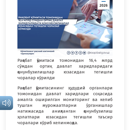
2026
Рақобат қўмитаси томонидан 16,4 млрд
сўмдан ортиқ давлат харидларидаги
қонунбузилишлар юзасидан тегишли
чоралар кўрилди
Рақобат қўмитасининг ҳудудий органлари
томонидан давлат харидлари соҳасида
амалга оширилган мониторинг ва келиб
тушган мурожаатларни ўрганишлар
натижасида аниқланган қонунбузилиш
ҳолатлари юзасидан тегишли таъсир
чоралари кўриб келинмоқда.