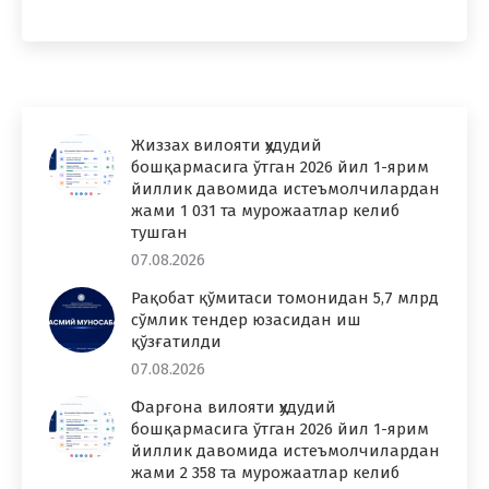
Жиззах вилояти ҳудудий
бошқармасига ўтган 2026 йил 1-ярим
йиллик давомида истеъмолчилардан
жами 1 031 та мурожаатлар келиб
тушган
07.08.2026
Рақобат қўмитаси томонидан 5,7 млрд
сўмлик тендер юзасидан иш
қўзғатилди
07.08.2026
Фарғона вилояти ҳудудий
бошқармасига ўтган 2026 йил 1-ярим
йиллик давомида истеъмолчилардан
жами 2 358 та мурожаатлар келиб