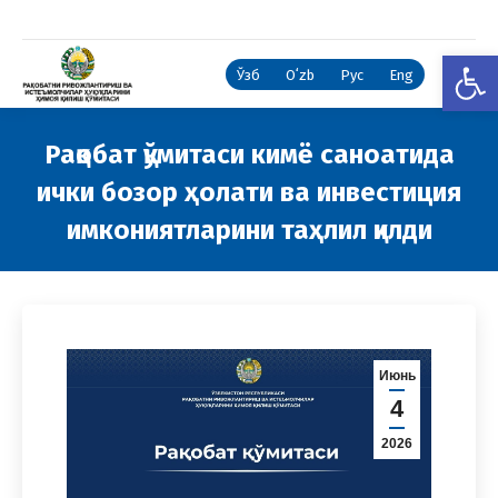
Open
Ўзб
Oʻzb
Рус
Eng
Рақобат қўмитаси кимё саноатида
ички бозор ҳолати ва инвестиция
имкониятларини таҳлил қилди
You are here:
Июнь
4
2026