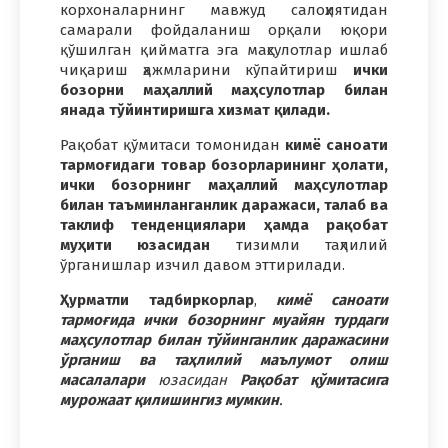
корхоналарнинг мавжуд салоҳиятидан
самарали фойдаланиш орқали юқори
қўшилган қийматга эга маҳсулотлар ишлаб
чиқариш ҳажмларини кўпайтириш
ички
бозорни маҳаллий маҳсулотлар билан
янада тўйинтиришга хизмат қилади.
Рақобат қўмитаси томонидан
кимё саноати
тармоғидаги товар бозорларининг ҳолати,
ички бозорнинг маҳаллий маҳсулотлар
билан таъминланганлик даражаси, талаб ва
таклиф тенденциялари ҳамда рақобат
муҳити юзасидан
тизимли таҳлилий
ўрганишлар изчил давом эттирилади.
Ҳурматли тадбиркорлар
,
кимё саноати
тармоғида ички бозорнинг муайян турдаги
маҳсулотлар билан тўйинганлик даражасини
ўрганиш ва таҳлилий маълумот олиш
масалалари
юзасидан
Рақобат қўмитасига
мурожаат қилишингиз мумкин
.