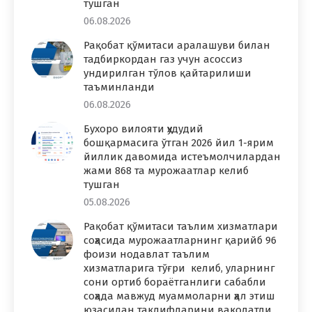
тушган
06.08.2026
Рақобат қўмитаси аралашуви билан
тадбиркордан газ учун асоссиз
ундирилган тўлов қайтарилиши
таъминланди
06.08.2026
Бухоро вилояти ҳудудий
бошқармасига ўтган 2026 йил 1-ярим
йиллик давомида истеъмолчилардан
жами 868 та мурожаатлар келиб
тушган
05.08.2026
Рақобат қўмитаси таълим хизматлари
соҳасида мурожаатларнинг қарийб 96
фоизи нодавлат таълим
хизматларига тўғри келиб, уларнинг
сони ортиб бораётганлиги сабабли
соҳада мавжуд муаммоларни ҳал этиш
юзасидан таклифларини ваколатли