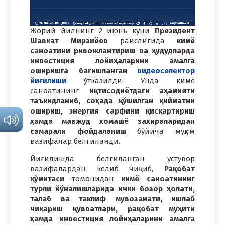
Жорий йилнинг 2 июнь куни
Президент
Шавкат Мирзиёев
раислигида
кимё
саноатини ривожлантириш ва ҳудудларда
инвестиция лойиҳаларини амалга
оширишга бағишланган
видеоселектор
йиғилиши
ўтказилди. Унда кимё
саноатининг
иқтисодиётдаги аҳамияти
таъкидланиб, соҳада қўшилган қийматни
ошириш, энергия сарфини қисқартириш
ҳамда мавжуд хомашё захираларидан
самарали фойдаланиш
бўйича муҳим
вазифалар белгиланди.
Йиғилишда белгиланган устувор
вазифалардан келиб чиқиб,
Рақобат
қўмитаси
томонидан
кимё саноатининг
турли йўналишларида ички бозор ҳолати,
талаб ва таклиф мувозанати, ишлаб
чиқариш қувватлари, рақобат муҳити
ҳамда инвестиция лойиҳаларини амалга