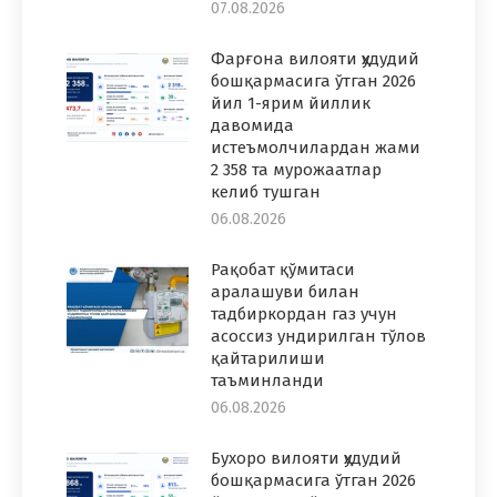
07.08.2026
Фарғона вилояти ҳудудий
бошқармасига ўтган 2026
йил 1-ярим йиллик
давомида
истеъмолчилардан жами
2 358 та мурожаатлар
келиб тушган
06.08.2026
Рақобат қўмитаси
аралашуви билан
тадбиркордан газ учун
асоссиз ундирилган тўлов
қайтарилиши
таъминланди
06.08.2026
Бухоро вилояти ҳудудий
бошқармасига ўтган 2026