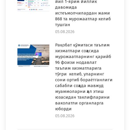
йил 1-ярим йиллик
давомида
истеъмолчилардан жами
868 та мурожаатлар келиб
тушган
05.08.2026
Рақобат қўмитаси таълим
хизматлари соҳасида
мурожаатларнинг қарийб
96 фоизи нодавлат
таълим хизматларига
тўғри келиб, уларнинг
сони ортиб бораётганлиги
сабабли соҳада мавжуд
муаммоларни ҳал этиш
юзасидан таклифларини
ваколатли органларга
юборди
05.08.2026