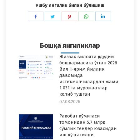
Ушбу янгилик билан бўлишиш
Share
Share
Share
Share
Share
on
on
on
on
on
Facebook
Twitter
Pinterest
WhatsApp
LinkedIn
Бошқа янгиликлар
Жиззах вилояти ҳудудий
бошқармасига ўтган 2026
йил 1-ярим йиллик
давомида
истеъмолчилардан жами
1 031 та мурожаатлар
келиб тушган
07.08.2026
Рақобат қўмитаси
томонидан 5,7 млрд
сўмлик тендер юзасидан
иш қўзғатилди