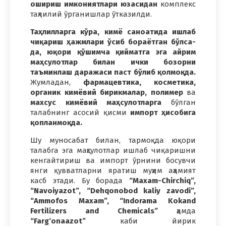
ошириш имкониятлари юзасидан
комплекс
таҳлилий ўрганишлар ўтказилди.
Таҳлилларга кўра, кимё саноатида ишлаб
чиқариш ҳажмлари ўсиб бораётган бўлса-
да, юқори қўшимча қийматга эга айрим
маҳсулотлар билан ички бозорни
таъминлаш даражаси паст бўлиб қолмоқда.
Жумладан,
фармацевтика, косметика,
органик кимёвий бирикмалар, полимер
ва
махсус кимёвий
маҳсулотларга
бўлган
талабнинг асосий қисми
импорт ҳисобига
қопланмоқда.
Шу муносабат билан, тармоқда юқори
талабга эга маҳсулотлар ишлаб чиқаришни
кенгайтириш ва импорт ўрнини босувчи
янги қувватларни яратиш муҳим аҳамият
касб этади. Бу борада
“Maxam-Chirchiq”,
“Navoiyazot”, “Dehqonobod kaliy zavodi”,
“Ammofos Maxam”, “Indorama Kokand
Fertilizers
and Chemicals”
ҳамда
“Farg‘onaazot”
каби йирик