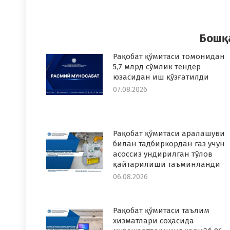
on
o
Faceboo
T
Бошқ
Рақобат қўмитаси томонидан
5,7 млрд сўмлик тендер
юзасидан иш қўзғатилди
07.08.2026
Рақобат қўмитаси аралашуви
билан тадбиркордан газ учун
асоссиз ундирилган тўлов
қайтарилиши таъминланди
06.08.2026
Рақобат қўмитаси таълим
хизматлари соҳасида