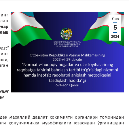
нинг
Янв
илан
лар
5
олаш
2024
post”
нинг
иши,
иган
нинг
ди
гдек маҳаллий давлат ҳокимияти органлари томонидан
даги қонунчиликка мувофиқлиги юзасидан ўрганишдан