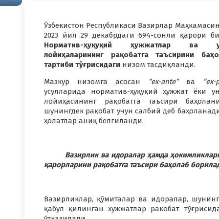
Ўзбекистон Республикаси Вазирлар Маҳкамаси
2023 йил 29 декабрдаги 694-сонли қарори б
Норматив-ҳуқуқий ҳужжатлар ва у
лойиҳаларининг рақобатга таъсирини баҳ
тартиби тўғрисидаги
низом тасдиқланди.
Мазкур низомга асосан
“ex-ante”
ва
“ex-
усулларида норматив-ҳуқуқий ҳужжат ёки у
лойиҳасининг рақобатга таъсири баҳолан
шунингдек рақобат учун салбий деб баҳоланад
ҳолатлар аниқ белгиланди.
Вазирлик ва идоралар ҳамда ҳокимликлар
қарорларини рақобатга таъсири баҳолаб борила
Вазирликлар, қўмиталар ва идоралар, шунин
қабул қилинган хужжатлар ракобат тўғриси
ўтказилади.