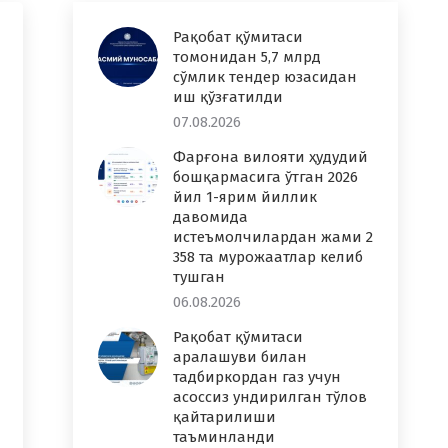
Рақобат қўмитаси
томонидан 5,7 млрд
сўмлик тендер юзасидан
иш қўзғатилди
07.08.2026
Фарғона вилояти ҳудудий
бошқармасига ўтган 2026
йил 1-ярим йиллик
давомида
истеъмолчилардан жами 2
358 та мурожаатлар келиб
тушган
06.08.2026
Рақобат қўмитаси
аралашуви билан
тадбиркордан газ учун
асоссиз ундирилган тўлов
қайтарилиши
таъминланди