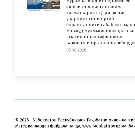
мурожаатларнинг қарийб 96
фоизи нодавлат таълим
хизматларига тўғри келиб,
уларнинг сони ортиб
бораётганлиги сабабли соҳад
мавжуд муаммоларни ҳал эти
юзасидан таклифларини
ваколатли органларга юборди
05.08.2026
© 2026 - Ўзбекистон Республикаси Рақобатни ривожланти
Материаллардан фойдаланганда, www.raqobat.gov.uz манба