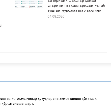
ва юридик шахслар ҳамда
уларнинг вакилларидан келиб
тушган мурожаатлар таҳлили
04.08.2026
а
ш
риш ва истеъмолчилар ҳуқуқларини ҳимоя қилиш қўмитаси.
и кўрсатилиши шарт.