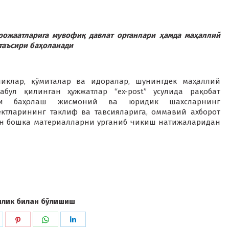
тларига мувофиқ давлат органлари ҳамда маҳаллий
таъсири баҳоланади
ликлар, қўмиталар ва идоралар, шунингдек маҳаллий
бул қилинган ҳужжатлар “ex-post” усулида рақобат
гини баҳолаш жисмоний ва юридик шахсларнинг
ектларининг таклиф ва тавсияларига, оммавий ахборот
ган бошка материалларни урганиб чикиш натижаларидан
илик билан бўлишиш
hare
Share
Share
Share