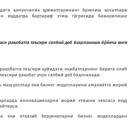
сидаги қонунчилик ҳужжатларининг бузилиш ҳолатлари
ган муддатда бартараф этиш тўғрисида бажарилиши
 рақобатга таъсири салбий деб баҳоланиши бўйича янги
рақобатга таъсири қуйидаги оқибатларнинг бирига олиб
таъсири рақобат учун салбий деб баҳоланади:
р, маҳсулотлар ёки бизнес моделларини амалиётга жорий
зорларда инновацияларни жорий этишни чекласа ёхуд
айтирса;
са ёки етказиб берувчиларни бизнес моделлардан