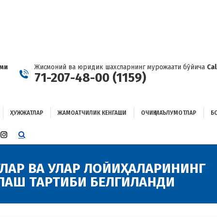
ҲУЖЖАТЛАР
ЖАМОАТЧИЛИК КЕНГАШИ
ОЧИҚ МАЪЛУМОТЛАР
ОҒЛАНИШ
ами
Жисмоний ва юридик шахсларнинг мурожаати бўйича
Ca
71-207-48-00 (1159)
ҲУЖЖАТЛАР
ЖАМОАТЧИЛИК КЕНГАШИ
ОЧИҚ МАЪЛУМОТЛАР
Б
E
TTER
INSTAGRAM
E
PAGE
ENS
OPENS
ЛАР ВА УЛАР ЛОЙИҲАЛАРИНИНГ
IN
ЛАШ ТАРТИБИ БЕЛГИЛАНДИ
W
NEW
W
NDOW
WINDOW