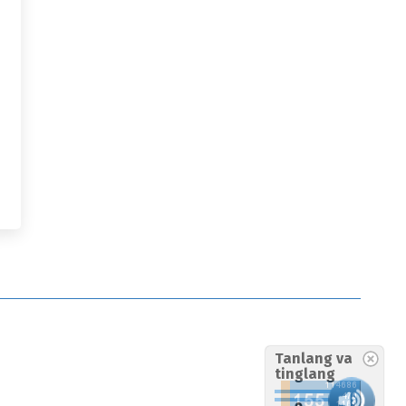
Tanlang va
tinglang