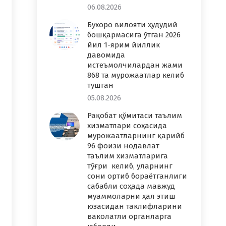
06.08.2026
Бухоро вилояти ҳудудий
бошқармасига ўтган 2026
йил 1-ярим йиллик
давомида
истеъмолчилардан жами
868 та мурожаатлар келиб
тушган
05.08.2026
Рақобат қўмитаси таълим
хизматлари соҳасида
мурожаатларнинг қарийб
96 фоизи нодавлат
таълим хизматларига
тўғри келиб, уларнинг
сони ортиб бораётганлиги
сабабли соҳада мавжуд
муаммоларни ҳал этиш
юзасидан таклифларини
ваколатли органларга