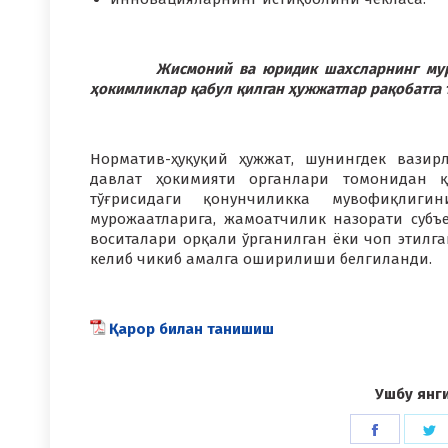
Жисмоний ва юридик шахсларнинг мурожаа
ҳокимликлар қабул қилган ҳужжатлар рақобатга 
Норматив-ҳуқуқий ҳужжат, шунингдек вазир
давлат ҳокимияти органлари томонидан қа
тўғрисидаги қонунчиликка мувофиқли
мурожаатларига, жамоатчилик назорати субъ
воситалари орқали ўрганилган ёки чоп этил
келиб чикиб амалга оширилиши белгиланди.
Қарор билан танишиш
Ушбу янг
Share
S