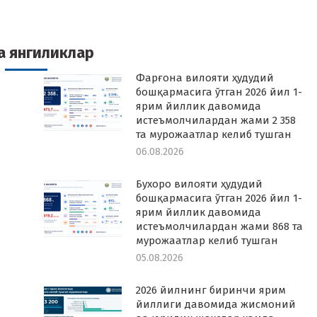
n
on
on
on
k
witter
Pinterest
WhatsApp
LinkedIn
а янгиликлар
Фарғона вилояти ҳудудий
бошқармасига ўтган 2026 йил 1-
ярим йиллик давомида
истеъмолчилардан жами 2 358
та мурожаатлар келиб тушган
06.08.2026
Бухоро вилояти ҳудудий
бошқармасига ўтган 2026 йил 1-
ярим йиллик давомида
истеъмолчилардан жами 868 та
мурожаатлар келиб тушган
05.08.2026
2026 йилнинг биринчи ярим
йиллиги давомида жисмоний