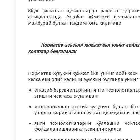
Қабул қилинган ҳужжатларда рақобат тўғри
аниқланганда Рақобат қўмитаси белгилан
мажбурий бўлган тақдимнома киритади.
Норматив-ҳуқуқий ҳужжат ёки унинг лойиҳаси
ҳолатлар белгиланди
Норматив-ҳуқуқий ҳужжат ёки унинг лойиҳаси 
келса ёки олиб келиши мумкин бўлганда унинг 
етказиб берувчиларнинг янги технологияла
этишни чекласа, жумладан:
инновациялар асосий хусусият бўлган бо
уларни жорий этишга бўлган қизиқишни пас
янги технологияларни қўллашни чекла
фойдаланишларига тўсқинлик қилса;
инновацияларнинг истиқболини чекласа.