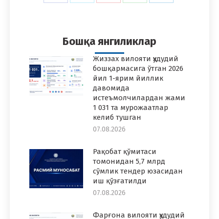
on
on
on
on
on
Facebook
Twitter
Pinterest
WhatsApp
LinkedIn
Бошқа янгиликлар
Жиззах вилояти ҳудудий
бошқармасига ўтган 2026
йил 1-ярим йиллик
давомида
истеъмолчилардан жами
1 031 та мурожаатлар
келиб тушган
07.08.2026
Рақобат қўмитаси
томонидан 5,7 млрд
сўмлик тендер юзасидан
иш қўзғатилди
07.08.2026
Фарғона вилояти ҳудудий