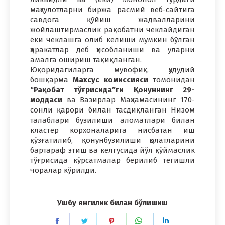
маҳсулотларни биржа расмий веб-сайтига
савдога қўйиш жадвалларини
жойлаштирмаслик рақобатни чеклайдиган
ёки чеклашга олиб келиши мумкин бўлган
ҳаракатлар деб ҳисобланиши ва уларни
амалга ошириш тақиқланган.
Юқоридагиларга мувофиқ, ҳудудий
бошқарма
Махсус комиссияси
томонидан
“Рақобат тўғрисида”ги Қонуннинг 29-
моддаси
ва Вазирлар Маҳкамасининг 170-
сонли қарори билан тасдиқланган Низом
талаблари бузилиши аломатлари билан
кластер корхоналарига нисбатан иш
қўзғатилиб, қонунбузилиши ҳолатларини
бартараф этиш ва келгусида йўл қўймаслик
тўғрисида кўрсатмалар берилиб тегишли
чоралар кўрилди.
Ушбу янгилик билан бўлишиш
Share
Share
Share
Share
Share