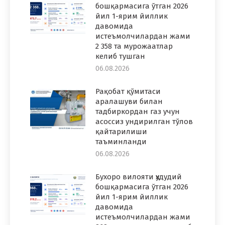
бошқармасига ўтган 2026
йил 1-ярим йиллик
давомида
истеъмолчилардан жами
2 358 та мурожаатлар
келиб тушган
06.08.2026
Рақобат қўмитаси
аралашуви билан
тадбиркордан газ учун
асоссиз ундирилган тўлов
қайтарилиши
таъминланди
06.08.2026
Бухоро вилояти ҳудудий
бошқармасига ўтган 2026
йил 1-ярим йиллик
давомида
истеъмолчилардан жами