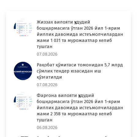
Жиззах вилояти ҳудудий
бошқармасига ўтган 2026 йил 1-ярим
йиллик давомида истеъмолчилардан
жами 1 031 та мурожаатлар келиб
тушган
07.08.2026
Рақобат қўмитаси томонидан 5,7 млрд
сўмлик тендер юзасидан иш
қўзғатилди
07.08.2026
Фарғона вилояти ҳудудий
бошқармасига ўтган 2026 йил 1-ярим
йиллик давомида истеъмолчилардан
жами 2 358 та мурожаатлар келиб
тушган
06.08.2026