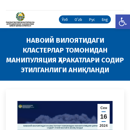
Open
Ўзб
Oʻzb
Рус
Eng
НАВОИЙ ВИЛОЯТИДАГИ
КЛАСТЕРЛАР ТОМОНИДАН
МАНИПУЛЯЦИЯ ҲАРАКАТЛАРИ СОДИР
ЭТИЛГАНЛИГИ АНИҚЛАНДИ
You are here:
Сен
16
2024