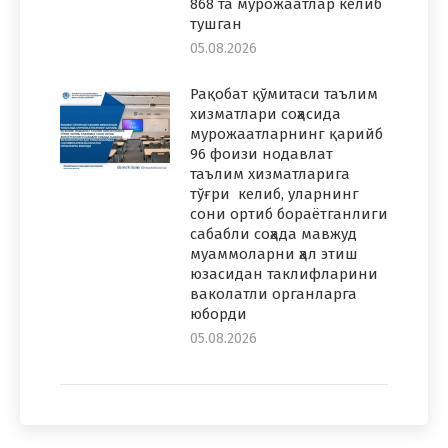
868 та мурожаатлар келиб
тушган
05.08.2026
Рақобат қўмитаси таълим
хизматлари соҳасида
мурожаатларнинг қарийб
96 фоизи нодавлат
таълим хизматларига
тўғри келиб, уларнинг
сони ортиб бораётганлиги
сабабли соҳада мавжуд
муаммоларни ҳал этиш
юзасидан таклифларини
ваколатли органларга
юборди
05.08.2026