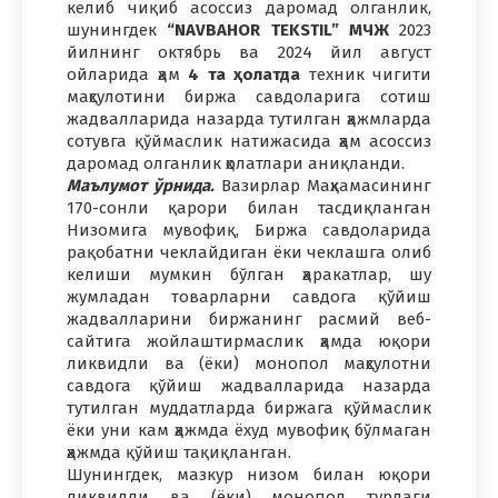
келиб чиқиб асоссиз даромад олганлик,
шунингдек
“NAVBAHOR TEKSTIL” МЧЖ
2023
йилнинг октябрь ва 2024 йил август
ойларида ҳам
4 та ҳолатда
техник чигити
маҳсулотини биржа савдоларига сотиш
жадвалларида назарда тутилган ҳажмларда
сотувга қўймаслик натижасида ҳам асоссиз
даромад олганлик ҳолатлари аниқланди.
Маълумот ўрнида.
Вазирлар Маҳкамасининг
170-сонли қарори билан тасдиқланган
Низомига мувофиқ, Биржа савдоларида
рақобатни чеклайдиган ёки чеклашга олиб
келиши мумкин бўлган ҳаракатлар, шу
жумладан товарларни савдога қўйиш
жадвалларини биржанинг расмий веб-
сайтига жойлаштирмаслик ҳамда юқори
ликвидли ва (ёки) монопол маҳсулотни
савдога қўйиш жадвалларида назарда
тутилган муддатларда биржага қўймаслик
ёки уни кам ҳажмда ёхуд мувофиқ бўлмаган
ҳажмда қўйиш тақиқланган.
Шунингдек, мазкур низом билан юқори
ликвидли ва (ёки) монопол турдаги