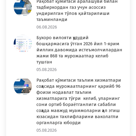
Рақобат қўмитаси аралашуви билан
тадбиркордан газ учун асоссиз
ундирилган тўлов қайтарилиши
таъминланди
06.08.2026
Бухоро вилояти ҳудудий
бошқармасига ўтган 2026 йил 1-ярим
йиллик давомида истеъмолчилардан
жами 868 та мурожаатлар келиб
тушган
05.08.2026
Рақобат қўмитаси таълим хизматлари
соҳасида мурожаатларнинг қарийб 96
фоизи нодавлат таълим
хизматларига тўғри келиб, уларнинг
сони ортиб бораётганлиги сабабли
соҳада мавжуд муаммоларни ҳал этиш
юзасидан таклифларини ваколатли
органларга юборди
05.08.2026