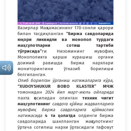
Вазирлар Маҳкамасининг 170-сонли қарори
билан тасдиқланган
“Биржа савдоларида
юқори ликвидли ва монопол турдаги
маҳсулотларни сотиш тартиби
тўғрисида”
ги Низомининг мувофиқ
Монополияга қарши курашиш органи
доимий равишда биржа нархлари
мониторингини ўтказиб борилиши
белгиланган.
Олиб борилган ўрганиш натижаларига кўра,
“XUDOYSHUKUR BOBO KLASTER” МЧЖ
томонидан
2024 йил март-июль ойларида
пахта ҳосилидан олинган
техник чигит
маҳсулотининг
савдога қўйиш жадвалларига
мувофиқ биржа савдоларига қўймаслик
натижасида
4 та ҳолатда
олдинги биржа
савдоларида шаклланган маҳсулотнинг
ўртача сотилиш нархи ўртасидаги тафовут