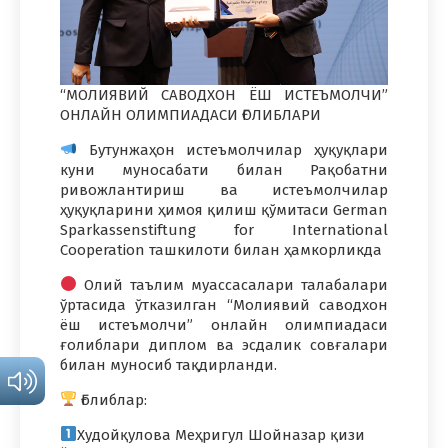
“МОЛИЯВИЙ САВОДХОН ЁШ ИСТЕЪМОЛЧИ”
ОНЛАЙН ОЛИМПИАДАСИ ҒОЛИБЛАРИ
Бутунжаҳон истеъмолчилар ҳуқуқлари
куни муносабати билан Рақобатни
ривожлантириш ва истеъмолчилар
ҳуқуқларини ҳимоя қилиш қўмитаси German
Sparkassenstiftung for International
Cooperation ташкилоти билан ҳамкорликда
Oлий таълим муассасалари талабалари
ўртасида ўтказилган “Молиявий саводхон
ёш истеъмолчи” онлайн олимпиадаси
ғолиблари диплом ва эсдалик совғалари
билан муносиб тақдирланди.
Ғолиблар:
Худойқулова Меҳригул Шойназар қизи