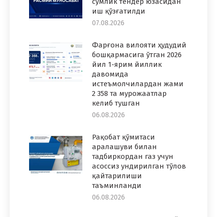
сўмлик тендер юзасидан
иш қўзғатилди
07.08.2026
Фарғона вилояти ҳудудий
бошқармасига ўтган 2026
йил 1-ярим йиллик
давомида
истеъмолчилардан жами
2 358 та мурожаатлар
келиб тушган
06.08.2026
Рақобат қўмитаси
аралашуви билан
тадбиркордан газ учун
асоссиз ундирилган тўлов
қайтарилиши
таъминланди
06.08.2026