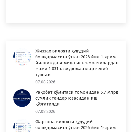
Жиззах вилояти ҳудудий
бошқармасига ўтган 2026 йил 1-ярим
йиллик давомида истеъмолчилардан
жами 1 031 та мурожаатлар келиб
тушган
07.08.2026
Рақобат қўмитаси томонидан 5,7 млрд
сўмлик тендер юзасидан иш
қўзғатилди
07.08.2026
Фарғона вилояти ҳудудий
бошқармасига ўтган 2026 йил 1-ярим