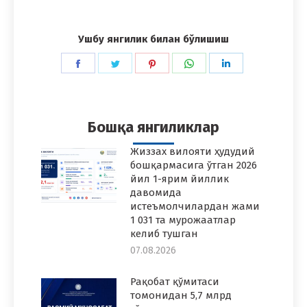
Ушбу янгилик билан бўлишиш
Share
Share
Share
Share
Share
on
on
on
on
on
Facebook
Twitter
Pinterest
WhatsApp
LinkedIn
Бошқа янгиликлар
Жиззах вилояти ҳудудий
бошқармасига ўтган 2026
йил 1-ярим йиллик
давомида
истеъмолчилардан жами
1 031 та мурожаатлар
келиб тушган
07.08.2026
Рақобат қўмитаси
томонидан 5,7 млрд