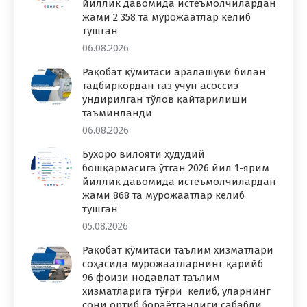
йиллик давомида истеъмолчилардан
жами 2 358 та мурожаатлар келиб
тушган
06.08.2026
Рақобат қўмитаси аралашуви билан
тадбиркордан газ учун асоссиз
ундирилган тўлов қайтарилиши
таъминланди
06.08.2026
Бухоро вилояти ҳудудий
бошқармасига ўтган 2026 йил 1-ярим
йиллик давомида истеъмолчилардан
жами 868 та мурожаатлар келиб
тушган
05.08.2026
Рақобат қўмитаси таълим хизматлари
соҳасида мурожаатларнинг қарийб
96 фоизи нодавлат таълим
хизматларига тўғри келиб, уларнинг
сони ортиб бораётганлиги сабабли