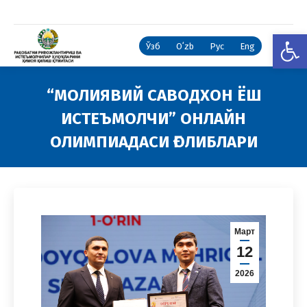
Open
Ўзб
Oʻzb
Рус
Eng
“МОЛИЯВИЙ САВОДХОН ЁШ
ИСТЕЪМОЛЧИ” ОНЛАЙН
ОЛИМПИАДАСИ ҒОЛИБЛАРИ
You are here:
Март
12
2026