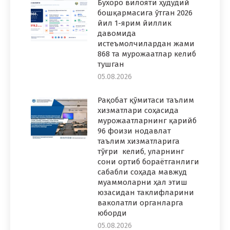
Бухоро вилояти ҳудудий
бошқармасига ўтган 2026
йил 1-ярим йиллик
давомида
истеъмолчилардан жами
868 та мурожаатлар келиб
тушган
05.08.2026
Рақобат қўмитаси таълим
хизматлари соҳасида
мурожаатларнинг қарийб
96 фоизи нодавлат
таълим хизматларига
тўғри келиб, уларнинг
сони ортиб бораётганлиги
сабабли соҳада мавжуд
муаммоларни ҳал этиш
юзасидан таклифларини
ваколатли органларга
юборди
05.08.2026