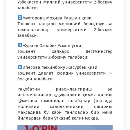
Ўзбекистон Миллий университети 2-босқич
талабаси;
Мухторова Моҳира Равшан қизи
Тошкент халқаро молиявий бошқарув ва
технологиялар университети 2-босқич
талабаси;
Жураев Озодбек Усмон ўғли
Тошкент халқаро Вестминстер
университети 3-босқич талабаси;
Илёсова Меҳинбону Жасурбек қизи
Тошкент давлат юридик университети 1-
босқич талабаси
Рақобатни ривожлантириш ва
истеъмолчилар ҳуқуқларини ҳимоя қилиш
қўмитаси томонидан талабалар ўртасида
молиявий саводхонликни ошириш
мақсадида бу каби танловлар бир неча
йиллардан бери ўтказиб келинмоқда.