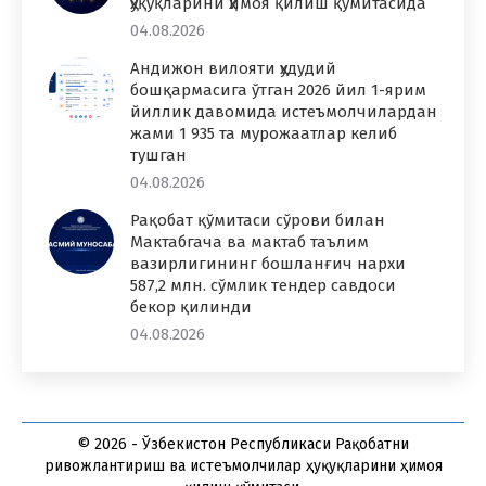
ҳуқуқларини ҳимоя қилиш қўмитасида
04.08.2026
Андижон вилояти ҳудудий
бошқармасига ўтган 2026 йил 1-ярим
йиллик давомида истеъмолчилардан
жами 1 935 та мурожаатлар келиб
тушган
04.08.2026
Рақобат қўмитаси сўрови билан
Мактабгача ва мактаб таълим
вазирлигининг бошланғич нархи
587,2 млн. сўмлик тендер савдоси
бекор қилинди
04.08.2026
© 2026 - Ўзбекистон Республикаси Рақобатни
ривожлантириш ва истеъмолчилар ҳуқуқларини ҳимоя