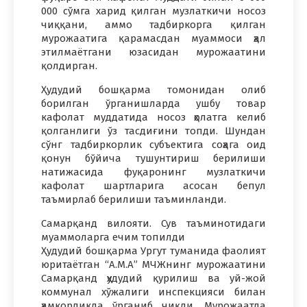
000 сўмга харид қилган музлаткичи носоз
чиққани, аммо тадбиркорга қилган
мурожаатига қарамасдан муаммоси ҳал
этилмаётгани юзасидан мурожаатини
қолдирган.
Ҳудудий бошқарма томонидан олиб
борилган ўрганишларда ушбу товар
кафолат муддатида носоз ҳолатга келиб
қолганлиги ўз тасдиғини топди. Шундан
сўнг тадбиркорлик субъектига соҳага оид
қонун бўйича тушунтириш берилиши
натижасида фуқаронинг музлаткичи
кафолат шартларига асосан бепул
таъмирлаб берилиши таъминланди.
Самарқанд вилояти. Сув таъминотидаги
муаммоларга ечим топилди
Ҳудудий бошқарма Ургут туманида фаолият
юритаётган “A.M.A” МЧЖнинг мурожаатини
Самарқанд ҳудудий қурилиш ва уй-жой
коммунал хўжалиги инспекцияси билан
ҳамкорликда ўрганиб чиқди. Мурожаатда