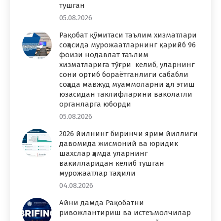
тушган
05.08.2026
Рақобат қўмитаси таълим хизматлари
соҳасида мурожаатларнинг қарийб 96
фоизи нодавлат таълим
хизматларига тўғри келиб, уларнинг
сони ортиб бораётганлиги сабабли
соҳада мавжуд муаммоларни ҳал этиш
юзасидан таклифларини ваколатли
органларга юборди
05.08.2026
2026 йилнинг биринчи ярим йиллиги
давомида жисмоний ва юридик
шахслар ҳамда уларнинг
вакилларидан келиб тушган
мурожаатлар таҳлили
04.08.2026
Айни дамда Рақобатни
ривожлантириш ва истеъмолчилар