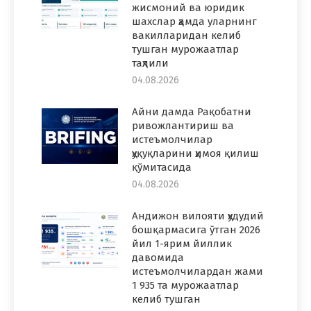
жисмоний ва юридик
шахслар ҳамда уларнинг
вакилларидан келиб
тушган мурожаатлар
таҳлили
04.08.2026
Айни дамда Рақобатни
ривожлантириш ва
истеъмолчилар
ҳуқуқларини ҳимоя қилиш
қўмитасида
04.08.2026
Андижон вилояти ҳудудий
бошқармасига ўтган 2026
йил 1-ярим йиллик
давомида
истеъмолчилардан жами
1 935 та мурожаатлар
келиб тушган