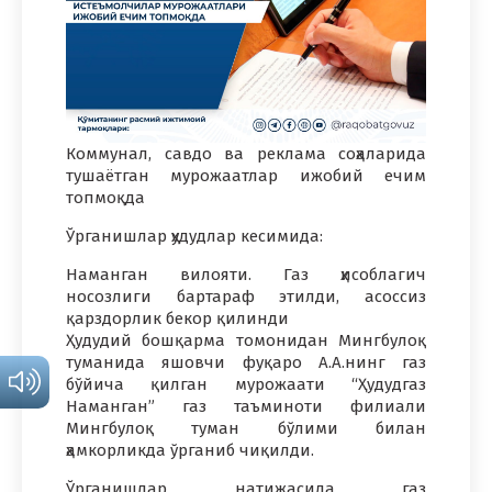
Коммунал, савдо ва реклама соҳаларида
тушаётган мурожаатлар ижобий ечим
топмоқда
Ўрганишлар ҳудудлар кесимида:
Наманган вилояти. Газ ҳисоблагич
носозлиги бартараф этилди, асоссиз
қарздорлик бекор қилинди
Ҳудудий бошқарма томонидан Мингбулоқ
туманида яшовчи фуқаро А.А.нинг газ
бўйича қилган мурожаати “Ҳудудгаз
Наманган” газ таъминоти филиали
Мингбулоқ туман бўлими билан
ҳамкорликда ўрганиб чиқилди.
Ўрганишлар натижасида газ