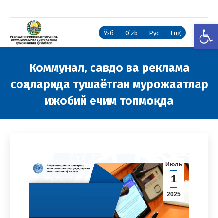
Open
Ўзб
Oʻzb
Рус
Eng
Коммунал, савдо ва реклама
соҳаларида тушаётган мурожаатлар
ижобий ечим топмоқда
You are here:
Июль
1
2025