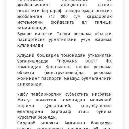
ҳисоблагичнинг аниқланган техник
носозлиги бартараф этилди ҳамда асоссиз
ҳисобланган 712 000 сўм қарздорлик
истеъмолчи фойдасига ҳал тилиши
таъминланди.
Бухоро вилояти. Ташқи реклама объекти
паспортисиз ўрнатилгани учун жарима
қўлланилди
Ҳудудий бошқарма томонидан ўтказилган
ўрганишларда “PROVANS BOG‘I” ФХ
томонидан ўрнатилган ташқи реклама
объекти (конструкцияси)да реклама
жойининг паспорти мавжуд бўлмаганлиги
аниқланди.
Ушбу тадбиркорлик субъектига нисбатан
Махсус комиссия томонидан молиявий
жарима қўлланилиб, қонунбузилиш
ҳолатларини бартараф этиш бўйича
кўрсатма берилди.
Сирдарё вилояти. Аҳолининг бошқарув
сервис компанияси олдидаги 45 млн