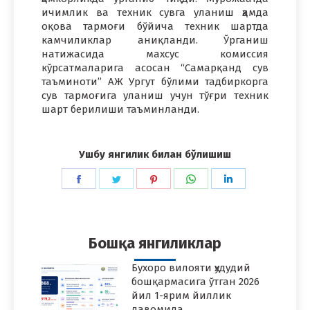
ичимлик ва техник сувга уланиш ҳамда
оқова тармоғи бўйича техник шартда
камчиликлар аниқланди. Ўрганиш
натижасида махсус комиссия
кўрсатмаларига асосан “Самарқанд сув
таъминоти” АЖ Ургут бўлими тадбиркорга
сув тармоғига уланиш учун тўғри техник
шарт берилиши таъминланди.
Ушбу янгилик билан бўлишиш
Share
Share
Share
Share
Share
on
on
on
on
on
Facebook
Twitter
Pinterest
WhatsApp
LinkedIn
Бошқа янгиликлар
Бухоро вилояти ҳудудий
бошқармасига ўтган 2026
йил 1-ярим йиллик
давомида