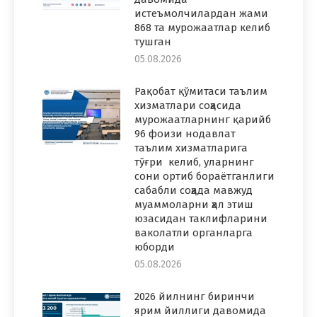
истеъмолчилардан жами
868 та мурожаатлар келиб
тушган
05.08.2026
Рақобат қўмитаси таълим
хизматлари соҳасида
мурожаатларнинг қарийб
96 фоизи нодавлат
таълим хизматларига
тўғри келиб, уларнинг
сони ортиб бораётганлиги
сабабли соҳада мавжуд
муаммоларни ҳал этиш
юзасидан таклифларини
ваколатли органларга
юборди
05.08.2026
2026 йилнинг биринчи
ярим йиллиги давомида