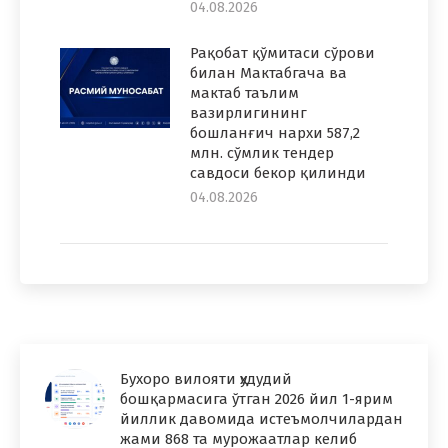
04.08.2026
Рақобат қўмитаси сўрови
билан Мактабгача ва
мактаб таълим
вазирлигининг
бошланғич нархи 587,2
млн. сўмлик тендер
савдоси бекор қилинди
04.08.2026
Бухоро вилояти ҳудудий
бошқармасига ўтган 2026 йил 1-ярим
йиллик давомида истеъмолчилардан
жами 868 та мурожаатлар келиб