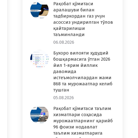
Рақобат қўмитаси
аралашуви билан
тадбиркордан газ учун
асоссиз ундирилган тўлов
қайтарилиши
таъминланди
06.08.2026
Бухоро вилояти ҳудудий
бошқармасига ўтган 2026
йил 1-ярим йиллик
давомида
истеъмолчилардан жами
868 та мурожаатлар келиб
тушган
05.08.2026
Рақобат қўмитаси таълим
хизматлари соҳасида
мурожаатларнинг қарийб
96 фоизи нодавлат
таълим хизматларига