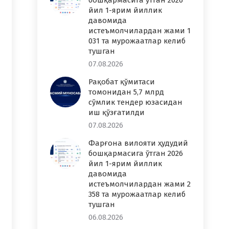
бошқармасига ўтган 2026
йил 1-ярим йиллик
давомида
истеъмолчилардан жами 1
031 та мурожаатлар келиб
тушган
07.08.2026
Рақобат қўмитаси
томонидан 5,7 млрд
сўмлик тендер юзасидан
иш қўзғатилди
07.08.2026
Фарғона вилояти ҳудудий
бошқармасига ўтган 2026
йил 1-ярим йиллик
давомида
истеъмолчилардан жами 2
358 та мурожаатлар келиб
тушган
06.08.2026