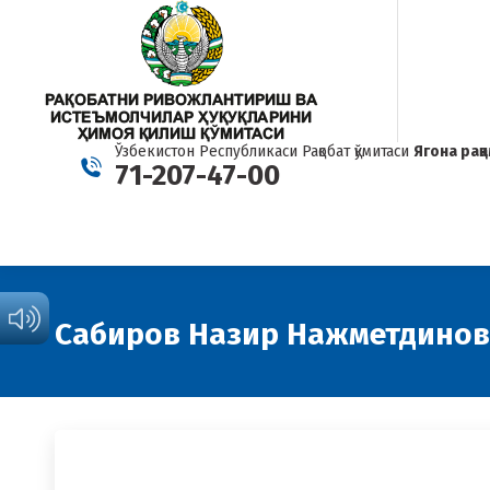
Ўзбекистон Республикаси Рақобат қўмитаси
Ягона рақ
71-207-47-00
Сабиров Назир Нажметдино