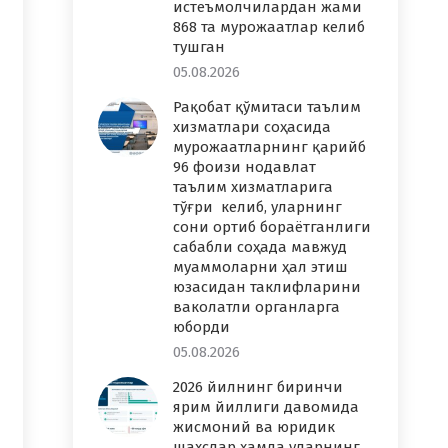
истеъмолчилардан жами
868 та мурожаатлар келиб
тушган
05.08.2026
Рақобат қўмитаси таълим
хизматлари соҳасида
мурожаатларнинг қарийб
96 фоизи нодавлат
таълим хизматларига
тўғри келиб, уларнинг
сони ортиб бораётганлиги
сабабли соҳада мавжуд
муаммоларни ҳал этиш
юзасидан таклифларини
ваколатли органларга
юборди
05.08.2026
2026 йилнинг биринчи
ярим йиллиги давомида
жисмоний ва юридик
шахслар ҳамда уларнинг