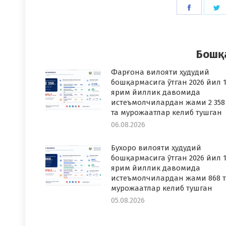
Share
S
on
o
Faceboo
T
Бошқ
Фарғона вилояти ҳудудий
бошқармасига ўтган 2026 йил 1
ярим йиллик давомида
истеъмолчилардан жами 2 358
та мурожаатлар келиб тушган
06.08.2026
Бухоро вилояти ҳудудий
бошқармасига ўтган 2026 йил 1
ярим йиллик давомида
истеъмолчилардан жами 868 т
мурожаатлар келиб тушган
05.08.2026