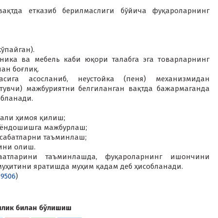
ақтда етказиб берилмаслиги бўйича фуқароларнинг
кўпайган).
ника ва мебель каби юқори талабга эга товарларнинг
ан боғлиқ.
асига асосланиб, неустойка (пеня) механизмидан
тувчи) мажбуриятни белгиланган вақтда бажармаганда
обланади.
али ҳимоя қилиш;
 ёндошишга мажбурлаш;
сабатларни таъминлаш;
ини олиш.
аатларини таъминлашда, фуқароларнинг ишончини
муҳитини яратишда муҳим қадам деб ҳисобланади.
59506
)
илик билан бўлишиш