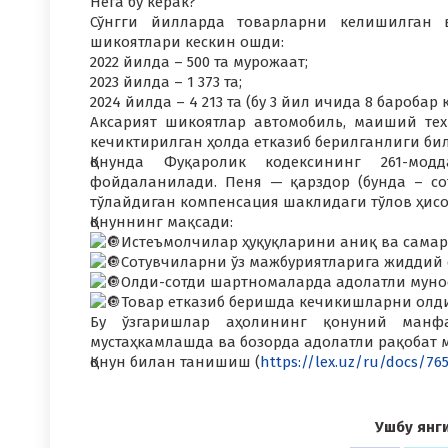
Нега бу керак?
Сўнгги йилларда товарларни келишилган в
шикоятлари кескин ошди:
2022 йилда – 500 та мурожаат;
2023 йилда – 1 373 та;
2024 йилда – 4 213 та (бу 3 йил ичида 8 баробар 
Аксарият шикоятлар автомобиль, маиший тех
кечиктирилган ҳолда етказиб берилганлиги бил
Қонунда Фуқаролик кодексининг 261-модд
фойдаланилади. Пеня — қарздор (бунда – со
тўлайдиган компенсация шаклидаги тўлов ҳис
Қонуннинг мақсади:
Истеъмолчилар ҳуқуқларини аниқ ва самар
Сотувчиларни ўз мажбуриятларига жиддий
Олди-сотди шартномаларда адолатли муно
Товар етказиб беришда кечикишларни олд
Бу ўзгаришлар аҳолининг қонуний манф
мустаҳкамлашда ва бозорда адолатли рақобат 
Қонун билан танишиш (
https://lex.uz/ru/docs/76
Ушбу янг