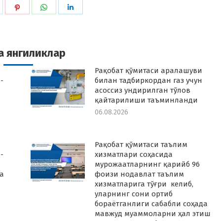
hare
Share
Share
Share
n
on
on
on
k
witter
Pinterest
WhatsApp
LinkedIn
а янгиликлар
Рақобат қўмитаси аралашуви
-
билан тадбиркордан газ учун
асоссиз ундирилган тўлов
қайтарилиши таъминланди
06.08.2026
Рақобат қўмитаси таълим
-
хизматлари соҳасида
мурожаатларнинг қарийб 96
а
фоизи нодавлат таълим
хизматларига тўғри келиб,
уларнинг сони ортиб
бораётганлиги сабабли соҳада
мавжуд муаммоларни ҳал этиш