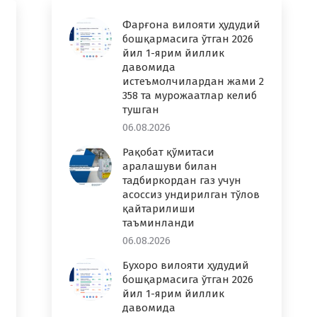
Фарғона вилояти ҳудудий
бошқармасига ўтган 2026
йил 1-ярим йиллик
давомида
истеъмолчилардан жами 2
358 та мурожаатлар келиб
тушган
06.08.2026
Рақобат қўмитаси
аралашуви билан
тадбиркордан газ учун
асоссиз ундирилган тўлов
қайтарилиши
таъминланди
06.08.2026
Бухоро вилояти ҳудудий
бошқармасига ўтган 2026
йил 1-ярим йиллик
давомида