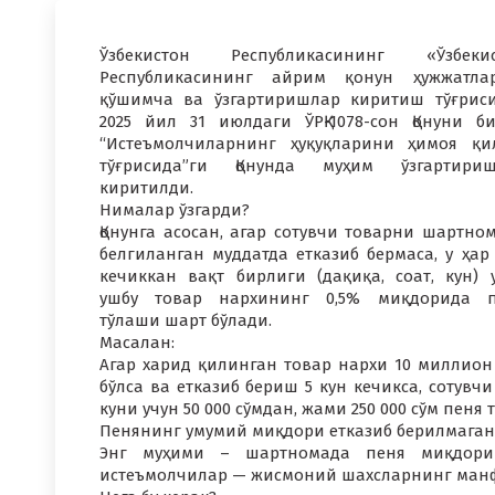
Ўзбекистон Республикасининг «Ўзбекис
Республикасининг айрим қонун ҳужжатла
қўшимча ва ўзгартиришлар киритиш тўғрис
2025 йил 31 июлдаги ЎРҚ-1078-сон Қонуни б
“Истеъмолчиларнинг ҳуқуқларини ҳимоя қ
тўғрисида”ги Қонунда муҳим ўзгартириш
киритилди.
Нималар ўзгарди?
Қонунга асосан, агар сотувчи товарни шартно
белгиланган муддатда етказиб бермаса, у ҳар
кечиккан вақт бирлиги (дақиқа, соат, кун) 
ушбу товар нархининг 0,5% миқдорида п
тўлаши шарт бўлади.
Масалан:
Агар харид қилинган товар нархи 10 миллион
бўлса ва етказиб бериш 5 кун кечикса, сотувчи
куни учун 50 000 сўмдан, жами 250 000 сўм пеня
Пенянинг умумий миқдори етказиб берилмаган
Энг муҳими – шартномада пеня миқдори
истеъмолчилар — жисмоний шахсларнинг ман