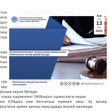
тон
Авг
рига
ида»
13
илан
2025
илиш
лар
мада
 бир
учун
еня
 сўм
 ҳар
 тўлаши керак бўлади.
 товар нархининг 100%идан ошмаслиги керак.
ни 0,5%дан кам белгилаш мумкин эмас. Бу меъёр
фаатини ҳимоя қилиш мақсадида жорий қилинди.