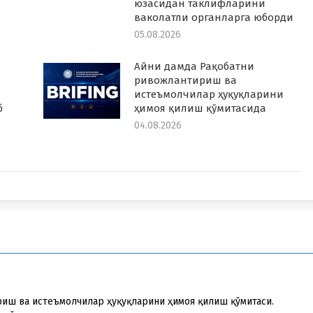
юзасидан таклифларини
ваколатли органларга юборди
05.08.2026
Айни дамда Рақобатни
ривожлантириш ва
истеъмолчилар ҳуқуқларини
б
ҳимоя қилиш қўмитасида
04.08.2026
риш ва истеъмолчилар ҳуқуқларини ҳимоя қилиш қўмитаси.