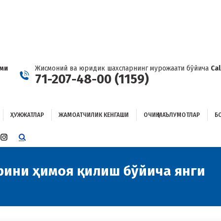
ҲУЖЖАТЛАР
ЖАМОАТЧИЛИК КЕНГАШИ
ОЧИҚ МАЪЛУМОТЛАР
ОҒЛАНИШ
ами
Жисмоний ва юридик шахсларнинг мурожаати бўйича
Ca
71-207-48-00 (1159)
ҲУЖЖАТЛАР
ЖАМОАТЧИЛИК КЕНГАШИ
ОЧИҚ МАЪЛУМОТЛАР
Б
E
TTER
INSTAGRAM
E
PAGE
ENS
OPENS
рини ҳимоя қилиш бўйича янги
Y
IN
W
NEW
W
NDOW
WINDOW