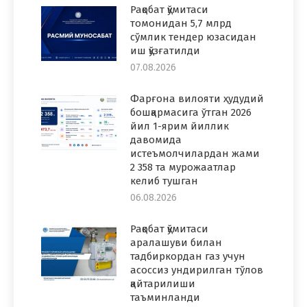
Рақобат қўмитаси
томонидан 5,7 млрд
сўмлик тендер юзасидан
иш қўзғатилди
07.08.2026
Фарғона вилояти ҳудудий
бошқармасига ўтган 2026
йил 1-ярим йиллик
давомида
истеъмолчилардан жами
2 358 та мурожаатлар
келиб тушган
06.08.2026
Рақобат қўмитаси
аралашуви билан
тадбиркордан газ учун
асоссиз ундирилган тўлов
қайтарилиши
таъминланди