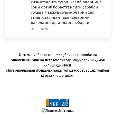
хизматларига тўғри келиб, уларнинг
сони ортиб бораётганлиги сабабли
соҳада мавжуд муаммоларни ҳал
этиш юзасидан таклифларини
ваколатли органларга юборди
05.08.2026
© 2026 - Ўзбекистон Республикаси Рақобатни
ривожлантириш ва истеъмолчилар ҳуқуқларини ҳимоя
қилиш қўмитаси.
Материаллардан фойдаланганда, www.raqobat.gov.uz манбаи
кўрсатилиши шарт.