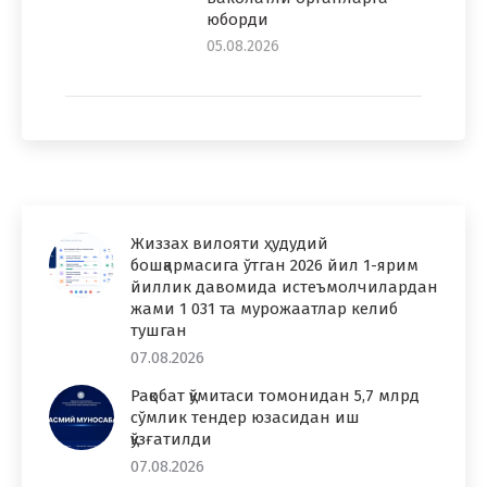
юборди
05.08.2026
Жиззах вилояти ҳудудий
бошқармасига ўтган 2026 йил 1-ярим
йиллик давомида истеъмолчилардан
жами 1 031 та мурожаатлар келиб
тушган
07.08.2026
Рақобат қўмитаси томонидан 5,7 млрд
сўмлик тендер юзасидан иш
қўзғатилди
07.08.2026