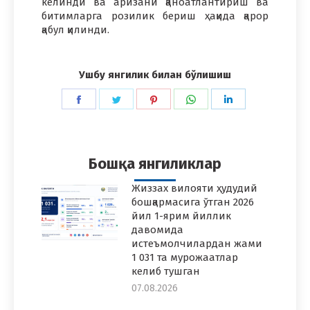
келинди ва аризани қаноатлантириш ва
битимларга розилик бериш ҳақида қарор
қабул қилинди.
Ушбу янгилик билан бўлишиш
Share
Share
Share
Share
Share
on
on
on
on
on
Facebook
Twitter
Pinterest
WhatsApp
LinkedIn
Бошқа янгиликлар
Жиззах вилояти ҳудудий
бошқармасига ўтган 2026
йил 1-ярим йиллик
давомида
истеъмолчилардан жами
1 031 та мурожаатлар
келиб тушган
07.08.2026