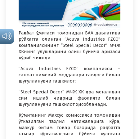
Рақобат қўмитаси томонидан БАА давлатида
рўйхатга олинган “Acuva Industries FZCO”
компаниясининг “Steel Special Decor” МЧЖ
ХКнинг улушларини олиш бўйича аризаси
кўриб чиқилди.
“Acuva Industries FZCO” компанияси –
саноат кимёвий моддалари савдоси билан
шуғулланувчи ташкилот;
“Steel Special Decor” МЧЖ ХК қора металлдан
сим ишлаб чиқариш фаолияти билан
шуғулланувчи ташкилот ҳисобланади.
Қўмитанинг Махсус комиссияси томонидан
ўтказилган таҳлил натижаларига кўра,
мазкур битим товар бозорида рақобатга
таъсир кўрсатмаслиги бўйича хулосага