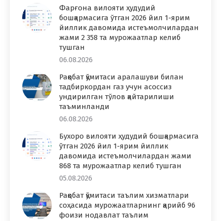
Фарғона вилояти ҳудудий
бошқармасига ўтган 2026 йил 1-ярим
йиллик давомида истеъмолчилардан
жами 2 358 та мурожаатлар келиб
тушган
06.08.2026
Рақобат қўмитаси аралашуви билан
тадбиркордан газ учун асоссиз
ундирилган тўлов қайтарилиши
таъминланди
06.08.2026
Бухоро вилояти ҳудудий бошқармасига
ўтган 2026 йил 1-ярим йиллик
давомида истеъмолчилардан жами
868 та мурожаатлар келиб тушган
05.08.2026
Рақобат қўмитаси таълим хизматлари
соҳасида мурожаатларнинг қарийб 96
фоизи нодавлат таълим