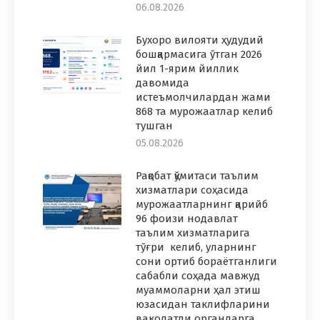
06.08.2026
Бухоро вилояти ҳудудий
бошқармасига ўтган 2026
йил 1-ярим йиллик
давомида
истеъмолчилардан жами
868 та мурожаатлар келиб
тушган
05.08.2026
Рақобат қўмитаси таълим
хизматлари соҳасида
мурожаатларнинг қарийб
96 фоизи нодавлат
таълим хизматларига
тўғри келиб, уларнинг
сони ортиб бораётганлиги
сабабли соҳада мавжуд
муаммоларни ҳал этиш
юзасидан таклифларини
ваколатли органларга