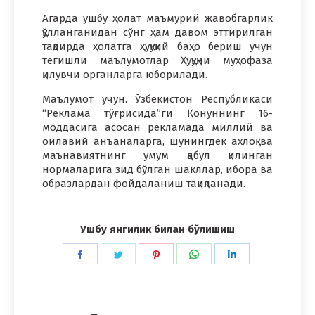
Агарда ушбу ҳолат маъмурий жавобгарлик
қўлланганидан сўнг ҳам давом эттирилган
тақдирда ҳолатга ҳуқуқий баҳо бериш учун
тегишли маълумотлар Ҳуқуқни муҳофаза
қилувчи органларга юборилади.
Маълумот учун. Ўзбекистон Республикаси
“Реклама тўғрисида”ги Қонуннинг 16-
моддасига асосан рекламада миллий ва
оилавий анъаналарга, шунингдек ахлоқ ва
маънавиятнинг умум қабул қилинган
нормаларига зид бўлган шакллар, ибора ва
образлардан фойдаланиш тақиқланади.
Ушбу янгилик билан бўлишиш
Share
Share
Share
Share
Share
on
on
on
on
on
Facebook
Twitter
Pinterest
WhatsApp
LinkedIn