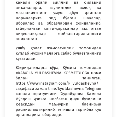
канали орқали миллий ва оилавий
анъаналарга, шунингдек ахлоқ ва
маънавиятнинг умум қабул қилинган
нормаларига зид бўлган шакллар,
иборалар ва образлардан фойдаланиб,
тайёрланган хатти-ҳаракатлар акс этган
видеолавҳалар жойлаштирилганлиги
аниқланган.
Ушбу ҳолат жамоатчилик томонидан
кўплаб муҳокамаларга сабаб бўлаётганлиги
кузатилди.
Юқоридагиларга кўра, Қўмита томонидан
«KAMOLA YULDASHEVNA KOSMETOLOG» номи
билан танилган,
https://www.instagram.com/k_yuldashevna/
саҳифаси ҳамда t.me/kyuldashevna Telegram
канали юритувчиси “Худойқулова Камола
Йўлдош қизи»га нисбатан қонун бузилиши
юзасидан маъмурий баённома
расмийлаштирилиб, тегишли тартибда суд
органларига юборилди.