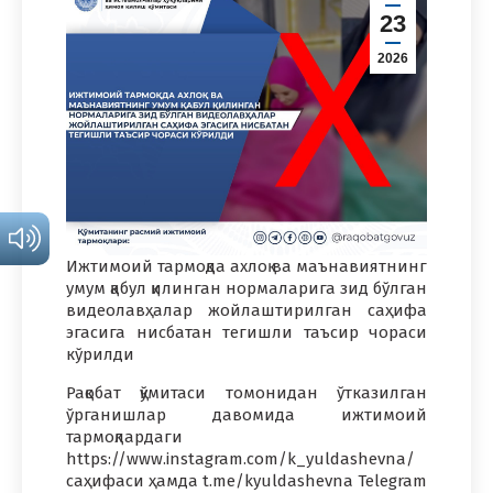
23
2026
Ижтимоий тармоқда ахлоқ ва маънавиятнинг
умум қабул қилинган нормаларига зид бўлган
видеолавҳалар жойлаштирилган саҳифа
эгасига нисбатан тегишли таъсир чораси
кўрилди
Рақобат қўмитаси томонидан ўтказилган
ўрганишлар давомида ижтимоий
тармоқлардаги
https://www.instagram.com/k_yuldashevna/
саҳифаси ҳамда t.me/kyuldashevna Telegram