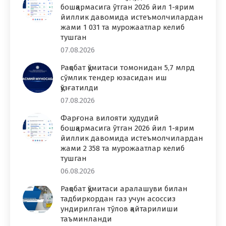
бошқармасига ўтган 2026 йил 1-ярим
йиллик давомида истеъмолчилардан
жами 1 031 та мурожаатлар келиб
тушган
07.08.2026
Рақобат қўмитаси томонидан 5,7 млрд
сўмлик тендер юзасидан иш
қўзғатилди
07.08.2026
Фарғона вилояти ҳудудий
бошқармасига ўтган 2026 йил 1-ярим
йиллик давомида истеъмолчилардан
жами 2 358 та мурожаатлар келиб
тушган
06.08.2026
Рақобат қўмитаси аралашуви билан
тадбиркордан газ учун асоссиз
ундирилган тўлов қайтарилиши
таъминланди