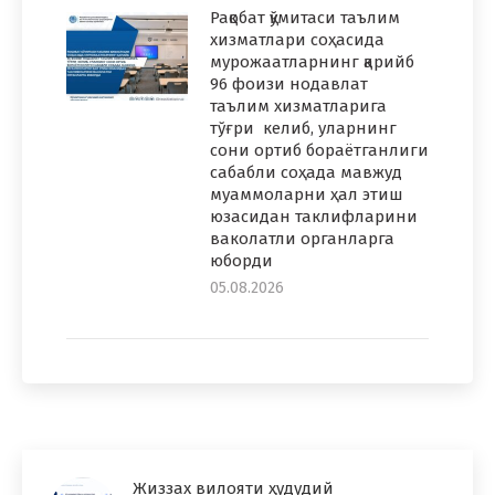
Рақобат қўмитаси таълим
хизматлари соҳасида
мурожаатларнинг қарийб
96 фоизи нодавлат
таълим хизматларига
тўғри келиб, уларнинг
сони ортиб бораётганлиги
сабабли соҳада мавжуд
муаммоларни ҳал этиш
юзасидан таклифларини
ваколатли органларга
юборди
05.08.2026
Жиззах вилояти ҳудудий