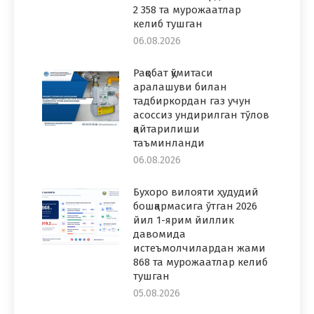
2 358 та мурожаатлар
келиб тушган
06.08.2026
Рақобат қўмитаси
аралашуви билан
тадбиркордан газ учун
асоссиз ундирилган тўлов
қайтарилиши
таъминланди
06.08.2026
Бухоро вилояти ҳудудий
бошқармасига ўтган 2026
йил 1-ярим йиллик
давомида
истеъмолчилардан жами
868 та мурожаатлар келиб
тушган
05.08.2026