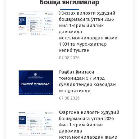
Бошқа янгиликлар
Жиззах вилояти ҳудудий
бошқармасига ўтган 2026
йил 1-ярим йиллик
давомида
истеъмолчилардан жами
1 031 та мурожаатлар
келиб тушган
07.08.2026
Рақобат қўмитаси
томонидан 5,7 млрд
сўмлик тендер юзасидан
иш қўзғатилди
07.08.2026
Фарғона вилояти ҳудудий
бошқармасига ўтган 2026
йил 1-ярим йиллик
давомида
истеъмолчилардан жами