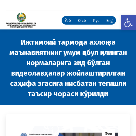
Open
Ўзб
Oʻzb
Рус
Eng
Ижтимоий тармоқда ахлоқ ва
маънавиятнинг умум қабул қилинган
нормаларига зид бўлган
видеолавҳалар жойлаштирилган
саҳифа эгасига нисбатан тегишли
таъсир чораси кўрилди
You are here:
Фев