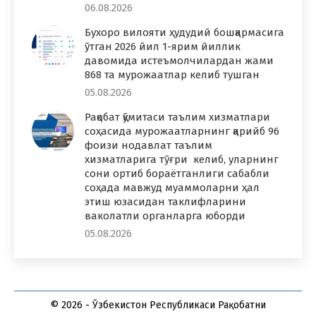
06.08.2026
Бухоро вилояти ҳудудий бошқармасига
ўтган 2026 йил 1-ярим йиллик
давомида истеъмолчилардан жами
868 та мурожаатлар келиб тушган
05.08.2026
Рақобат қўмитаси таълим хизматлари
соҳасида мурожаатларнинг қарийб 96
фоизи нодавлат таълим
хизматларига тўғри келиб, уларнинг
сони ортиб бораётганлиги сабабли
соҳада мавжуд муаммоларни ҳал
этиш юзасидан таклифларини
ваколатли органларга юборди
05.08.2026
© 2026 - Ўзбекистон Республикаси Рақобатни