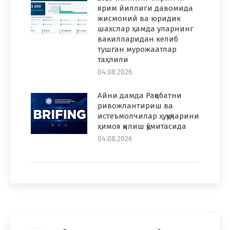
ярим йиллиги давомида
жисмоний ва юридик
шахслар ҳамда уларнинг
вакилларидан келиб
тушган мурожаатлар
таҳлили
04.08.2026
Айни дамда Рақобатни
ривожлантириш ва
истеъмолчилар ҳуқуқларини
ҳимоя қилиш қўмитасида
04.08.2026