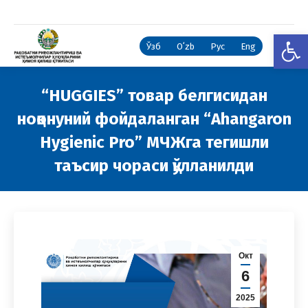
Open
Ўзб
Oʻzb
Рус
Eng
“HUGGIES” товар белгисидан
ноқонуний фойдаланган “Ahangaron
Hygienic Pro” МЧЖга тегишли
таъсир чораси қўлланилди
You are here:
Окт
6
2025