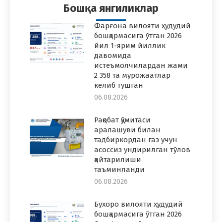
Бошқа янгиликлар
Фарғона вилояти ҳудудий
бошқармасига ўтган 2026
йил 1-ярим йиллик
давомида
истеъмолчилардан жами
2 358 та мурожаатлар
келиб тушган
06.08.2026
Рақобат қўмитаси
аралашуви билан
тадбиркордан газ учун
асоссиз ундирилган тўлов
қайтарилиши
таъминланди
06.08.2026
Бухоро вилояти ҳудудий
бошқармасига ўтган 2026