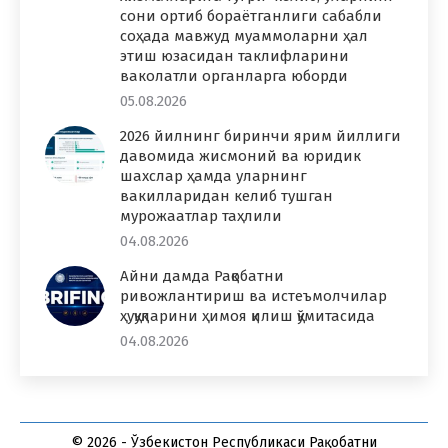
сони ортиб бораётганлиги сабабли
соҳада мавжуд муаммоларни ҳал
этиш юзасидан таклифларини
ваколатли органларга юборди
05.08.2026
2026 йилнинг биринчи ярим йиллиги
давомида жисмоний ва юридик
шахслар ҳамда уларнинг
вакилларидан келиб тушган
мурожаатлар таҳлили
04.08.2026
Айни дамда Рақобатни
ривожлантириш ва истеъмолчилар
ҳуқуқларини ҳимоя қилиш қўмитасида
04.08.2026
© 2026 - Ўзбекистон Республикаси Рақобатни