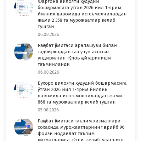
Фарғона вилояти ҳудудий
бошқармасига ўтган 2026 йил 1-ярим
йиллик давомида истеъмолчилардан
жами 2 358 та мурожаатлар келиб
тушган
06.08.2026
Рақобат қўмитаси аралашуви билан
тадбиркордан газ учун асоссиз
ундирилган тўлов қайтарилиши
таъминланди
06.08.2026
Бухоро вилояти ҳудудий бошқармасига
ўтган 2026 йил 1-ярим йиллик
давомида истеъмолчилардан жами
868 та мурожаатлар келиб тушган
05.08.2026
Рақобат қўмитаси таълим хизматлари
соҳасида мурожаатларнинг қарийб 96
фоизи нодавлат таълим
хизматларига тўғри келиб, уларнинг