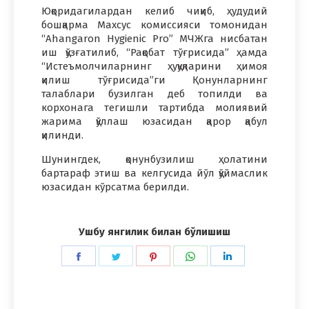
Юқоридагилардан келиб чиқиб, ҳудудий
бошқарма Махсус комиссияси томонидан
“Ahangaron Hygienic Pro” МЧЖга нисбатан
иш қўзғатилиб, “Рақобат тўғрисида” ҳамда
“Истеъмолчиларнинг ҳуқуқларини ҳимоя
қилиш тўғрисида”ги Қонунларнинг
талаблари бузилган деб топилди ва
корхонага тегишли тартибда молиявий
жарима қўллаш юзасидан қарор қабул
қилинди.
Шунингдек, қонунбузилиш ҳолатини
бартараф этиш ва келгусида йўл қўймаслик
юзасидан кўрсатма берилди.
Ушбу янгилик билан бўлишиш
Share
Share
Share
Share
Share
on
on
on
on
on
Facebook
Twitter
Pinterest
WhatsApp
LinkedIn