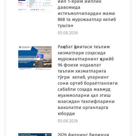
йил 1-ярим йиллик
давомида
истеъмолчилардан жами
868 та мурожаатлар келиб
тушган
05.08.2026
Рақобат қўмитаси таълим
хизматлари соҳасида
мурожаатларнинг қарийб
96 фоизи нодавлат
таълим хизматларига
тўғри келиб, уларнинг
сони ортиб бораётганлиги
сабабли соҳада мавжуд
муаммоларни ҳал этиш
юзасидан таклифларини
ваколатли органларга
юборди
05.08.2026
2026 йилнинг биринчи