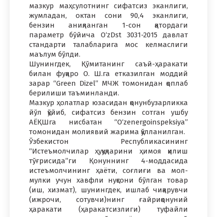
мазкур маҳсулотнинг сифатсиз эканлиги,
жумладан, октан сони 90,4 эканлиги,
бензин аниқланган 1-сон қатордаги
параметр бўйича O‘zDst 3031-2015 давлат
стандарти талабларига мос келмаслиги
маълум бўлди.
Шунингдек, Қўмитанинг саъй-ҳаракати
билан фуқаро О. Ш.га етказилган моддий
зарар “Green Dizel” МЧЖ томонидан қоплаб
берилиши таъминланди.
Мазкур ҳолатлар юзасидан қонунбузарликка
йўл қўйиб, сифатсиз бензин сотган ушбу
АЁҚШга нисбатан “O‘zenergoinspeksiya”
томонидан молиявий жарима қўлланилган.
Ўзбекистон Республикасининг
“Истеъмолчилар ҳуқуқларини ҳимоя қилиш
тўғрисида”ги Қонуннинг 4-моддасида
истеъмолчининг ҳаёти, соғлиғи ва мол-
мулки учун хавфли нуқсони бўлган товар
(иш, хизмат), шунингдек, ишлаб чиқарувчи
(ижрочи, сотувчи)нинг ғайриқонуний
ҳаракати (ҳаракатсизлиги) туфайли