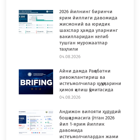
2026 йилнинг биринчи
ярим йиллиги давомида
жисмоний ва юридик
шахслар ҳамда уларнинг
вакилларидан келиб
тушган мурожаатлар
таҳлили
04.08.2026
Айни дамда Рақобатни
ривожлантириш ва
истеъмолчилар ҳуқуқларини
ҳимоя қилиш қўмитасида
04.08.2026
Андижон вилояти ҳудудий
бошқармасига ўтган 2026
йил 1-ярим йиллик
давомида
истеъмолчилардан жами