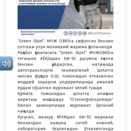
“Green Dizel” МЧЖ (IBR)гa сифатсиз бензин
сотгани учун молиявий жарима қўлланилди
Рақобат қўмитасига “Green Dizel” МЧЖ(IBR)га
тегишли АЁҚШдан АИ-92 русумли ёқилғи
бензин қуйдирган, натижада
автотранспорти таъмирталаб ҳолатга
келган фуқаро О.Ш. томонидан етказилган
моддий зарарни ундирилишида амалий
ёрдам сўралган мурожаат келиб тушди.
Қўмита томонидан ҳолатга аниқлик
киритиш мақсадида “O‘zenergoinspeksiya”
билан ҳамкорликда мурожаат ўрганиб
чиқилди.
Хусусан, мазкур МЧЖдан АИ-92 маркали
бензиндан намуна сотиб олиниб,
лаборатория таҳлилидан ўтказилганда