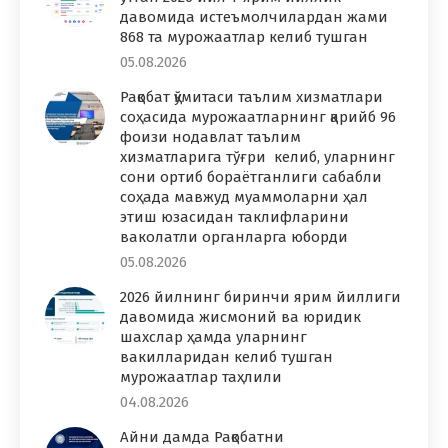
давомида истеъмолчилардан жами
868 та мурожаатлар келиб тушган
05.08.2026
Рақобат қўмитаси таълим хизматлари
соҳасида мурожаатларнинг қарийб 96
фоизи нодавлат таълим
хизматларига тўғри келиб, уларнинг
сони ортиб бораётганлиги сабабли
соҳада мавжуд муаммоларни ҳал
этиш юзасидан таклифларини
ваколатли органларга юборди
05.08.2026
2026 йилнинг биринчи ярим йиллиги
давомида жисмоний ва юридик
шахслар ҳамда уларнинг
вакилларидан келиб тушган
мурожаатлар таҳлили
04.08.2026
Айни дамда Рақобатни