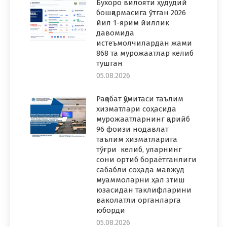
Бухоро вилояти ҳудудий
бошқармасига ўтган 2026
йил 1-ярим йиллик
давомида
истеъмолчилардан жами
868 та мурожаатлар келиб
тушган
05.08.2026
Рақобат қўмитаси таълим
хизматлари соҳасида
мурожаатларнинг қарийб
96 фоизи нодавлат
таълим хизматларига
тўғри келиб, уларнинг
сони ортиб бораётганлиги
сабабли соҳада мавжуд
муаммоларни ҳал этиш
юзасидан таклифларини
ваколатли органларга
юборди
05.08.2026