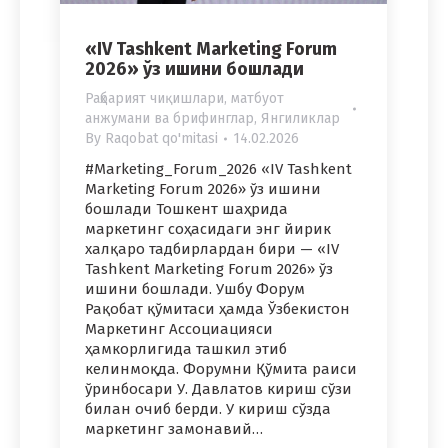
«IV Tashkent Marketing Forum
2026» ўз ишини бошлади
Раҳбарият чиқишлари, матбуот
анжумани ва брифинглар
,
Янгиликлар
By
Raqobat qo'mitasi
14.02.2026
#Marketing_Forum_2026 «IV Tashkent
Marketing Forum 2026» ўз ишини
бошлади Тошкент шаҳрида
маркетинг соҳасидаги энг йирик
халқаро тадбирлардан бири — «IV
Tashkent Marketing Forum 2026» ўз
ишини бошлади. Ушбу Форум
Рақобат қўмитаси ҳамда Ўзбекистон
Маркетинг Ассоциацияси
ҳамкорлигида ташкил этиб
келинмоқда. Форумни Қўмита раиси
ўринбосари У. Давлатов кириш сўзи
билан очиб берди. У кириш сўзда
маркетинг замонавий…