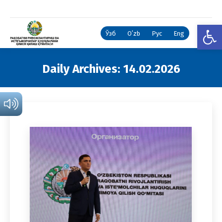
Open
Ўзб
Oʻzb
Рус
Eng
Daily Archives:
14.02.2026
You are here: