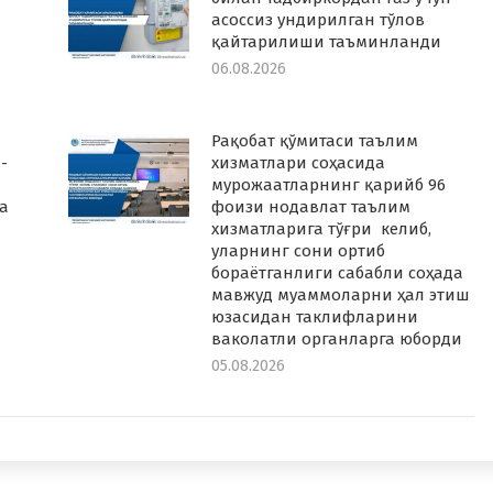
асоссиз ундирилган тўлов
қайтарилиши таъминланди
06.08.2026
Рақобат қўмитаси таълим
-
хизматлари соҳасида
мурожаатларнинг қарийб 96
а
фоизи нодавлат таълим
хизматларига тўғри келиб,
уларнинг сони ортиб
бораётганлиги сабабли соҳада
мавжуд муаммоларни ҳал этиш
юзасидан таклифларини
ваколатли органларга юборди
05.08.2026