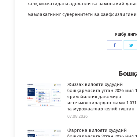
халқ хизматидаги адолатли ва замонавий давл
мамлакатнинг суверенитети ва хавфсизлигини
Ушбу янг
Share
S
on
o
Faceboo
T
Бошқ
Жиззах вилояти ҳудудий
бошқармасига ўтган 2026 йил 1
ярим йиллик давомида
истеъмолчилардан жами 1 031
та мурожаатлар келиб тушган
07.08.2026
Фарғона вилояти ҳудудий
бошқармасига ўтган 2026 йил 1