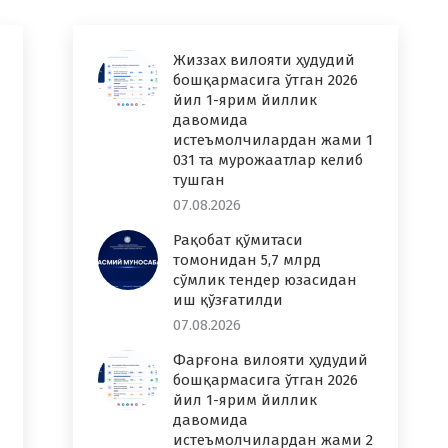
Жиззах вилояти ҳудудий
бошқармасига ўтган 2026
йил 1-ярим йиллик
давомида
истеъмолчилардан жами 1
031 та мурожаатлар келиб
тушган
07.08.2026
Рақобат қўмитаси
томонидан 5,7 млрд
сўмлик тендер юзасидан
иш қўзғатилди
07.08.2026
Фарғона вилояти ҳудудий
бошқармасига ўтган 2026
йил 1-ярим йиллик
давомида
истеъмолчилардан жами 2