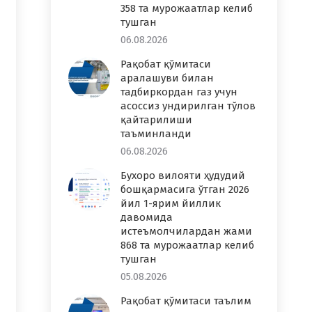
358 та мурожаатлар келиб
тушган
06.08.2026
Рақобат қўмитаси
аралашуви билан
тадбиркордан газ учун
асоссиз ундирилган тўлов
қайтарилиши
таъминланди
06.08.2026
Бухоро вилояти ҳудудий
бошқармасига ўтган 2026
йил 1-ярим йиллик
давомида
истеъмолчилардан жами
868 та мурожаатлар келиб
тушган
05.08.2026
Рақобат қўмитаси таълим