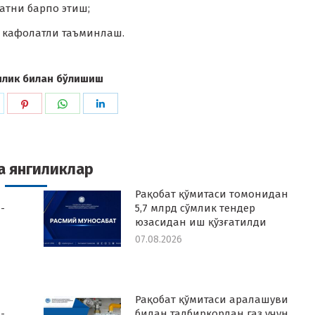
атни барпо этиш;
 кафолатли таъминлаш.
илик билан бўлишиш
hare
Share
Share
Share
n
on
on
on
k
witter
Pinterest
WhatsApp
LinkedIn
а янгиликлар
Рақобат қўмитаси томонидан
-
5,7 млрд сўмлик тендер
юзасидан иш қўзғатилди
07.08.2026
Рақобат қўмитаси аралашуви
-
билан тадбиркордан газ учун