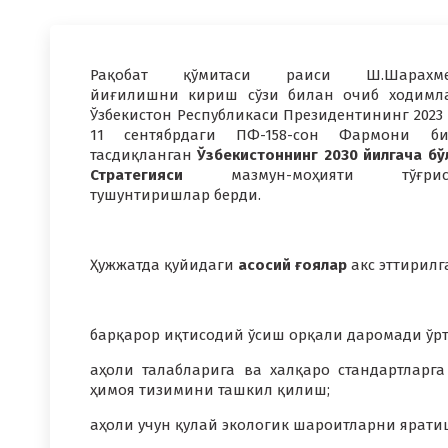
Рақобат қўмитаси раиси Ш.Шарахме
йиғилишни кириш сўзи билан очиб ходимл
Ўзбекистон Республикаси Президентининг 2023
11 сентябрдаги ПФ-158-сон Фармони би
тасдиқланган
Ўзбекистоннинг 2030 йилгача бў
Стратегияси
мазмун-моҳияти тўғрис
тушунтиришлар берди.
Ҳужжатда қуйидаги
асосий ғоялар
акс эттирилг
барқарор иқтисодий ўсиш орқали даромади ўрт
аҳоли талабларига ва халқаро стандартларг
ҳимоя тизимини ташкил қилиш;
аҳоли учун қулай экологик шароитларни ярати