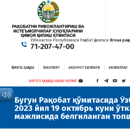
ҚЎМИТА ҲАҚИДА
ФАОЛИЯТ
АХБОРОТ ХИЗМАТИ
ХИЗМАТЛАР
Б
Ўзбекистон Республикаси Рақобат қўмитаси
Ягона рақ
71-207-47-00
ҚЎМИТА ҲАҚИДА
ФАОЛИЯТ
АХБОРОТ ХИЗМАТИ
ХИЗМАТЛАР
КАРТЕЛ ҲАҚИДА ХАБАР БЕРИНГ
FACEBOOK
TELEGRAM
YOUTUB
TWI
PAGE
PAGE
PAGE
PAG
OPENS
OPENS
OPENS
OP
Бугун Рақобат қўмитасида Ў
IN
IN
IN
IN
2023 йил 19 октябрь куни ўт
NEW
NEW
NEW
NE
WINDOW
WINDOW
WINDO
WI
мажлисида белгиланган топ