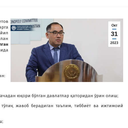
тов
Окт
арга
 йил
31
лан
2023
лган
ида
ан:
ачадан юқори бўлган давлатлар қаторидан ўрин олиш;
а тўлиқ жавоб берадиган таълим, тиббиёт ва ижтимоий
ш;