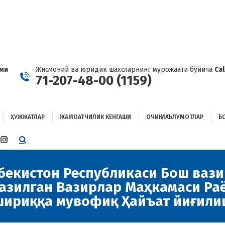
ҲУЖЖАТЛАР
ЖАМОАТЧИЛИК КЕНГАШИ
ОЧИҚ МАЪЛУМОТЛАР
ОҒЛАНИШ
ами
Жисмоний ва юридик шахсларнинг мурожаати бўйича
Ca
71-207-48-00 (1159)
ҲУЖЖАТЛАР
ЖАМОАТЧИЛИК КЕНГАШИ
ОЧИҚ МАЪЛУМОТЛАР
Б
E
TTER
INSTAGRAM
E
PAGE
ENS
OPENS
збекистон Республикаси Бош вази
IN
казилган Вазирлар Маҳкамаси Ра
W
NEW
W
NDOW
WINDOW
шириққа мувофиқ Ҳайъат йиғили