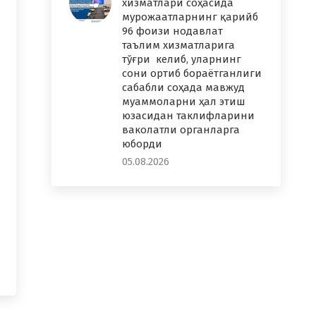
хизматлари соҳасида
мурожаатларнинг қарийб
96 фоизи нодавлат
таълим хизматларига
тўғри келиб, уларнинг
сони ортиб бораётганлиги
сабабли соҳада мавжуд
муаммоларни ҳал этиш
юзасидан таклифларини
ваколатли органларга
юборди
05.08.2026