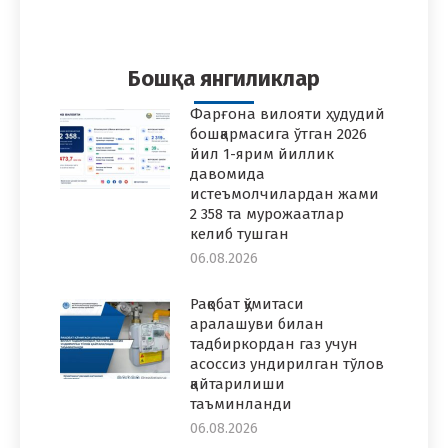
on
on
on
on
on
Facebook
Twitter
Pinterest
WhatsApp
LinkedIn
Бошқа янгиликлар
Фарғона вилояти ҳудудий
бошқармасига ўтган 2026
йил 1-ярим йиллик
давомида
истеъмолчилардан жами
2 358 та мурожаатлар
келиб тушган
06.08.2026
Рақобат қўмитаси
аралашуви билан
тадбиркордан газ учун
асоссиз ундирилган тўлов
қайтарилиши
таъминланди
06.08.2026