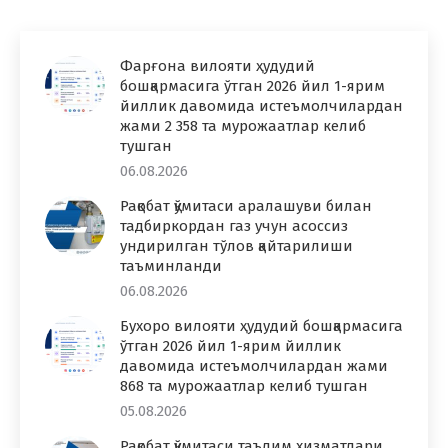
Фарғона вилояти ҳудудий
бошқармасига ўтган 2026 йил 1-ярим
йиллик давомида истеъмолчилардан
жами 2 358 та мурожаатлар келиб
тушган
06.08.2026
Рақобат қўмитаси аралашуви билан
тадбиркордан газ учун асоссиз
ундирилган тўлов қайтарилиши
таъминланди
06.08.2026
Бухоро вилояти ҳудудий бошқармасига
ўтган 2026 йил 1-ярим йиллик
давомида истеъмолчилардан жами
868 та мурожаатлар келиб тушган
05.08.2026
Рақобат қўмитаси таълим хизматлари