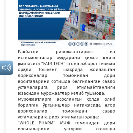
Рақобатни ривожлантириш ва
истеъмолчилар ҳуқуқларини ҳимоя қилиш
қўмитасига “FAIR TECH” ягона ахборот тизими
орқали Тошкент шаҳрида жойлашган
дорихоналар томонидан дори
воситаларини сотишда белгиланган савдо
устамаларига риоя этилмаётганлиги
юзасидан мурожаатлар келиб тушмоқда.
Мурожаатларга асосланган ҳолда олиб
борилган ўрганишлар натижасида қатор
дорихоналар томонидан савдо
устамаларига риоя этилмаган ҳолда:
“WHOLE PHARM” МЧЖ томонидан дори
воситаларини улгуржи сотишда