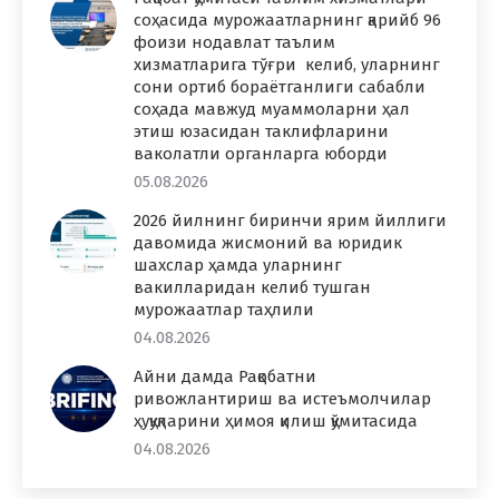
соҳасида мурожаатларнинг қарийб 96
фоизи нодавлат таълим
хизматларига тўғри келиб, уларнинг
сони ортиб бораётганлиги сабабли
соҳада мавжуд муаммоларни ҳал
этиш юзасидан таклифларини
ваколатли органларга юборди
05.08.2026
2026 йилнинг биринчи ярим йиллиги
давомида жисмоний ва юридик
шахслар ҳамда уларнинг
вакилларидан келиб тушган
мурожаатлар таҳлили
04.08.2026
Айни дамда Рақобатни
ривожлантириш ва истеъмолчилар
ҳуқуқларини ҳимоя қилиш қўмитасида
04.08.2026