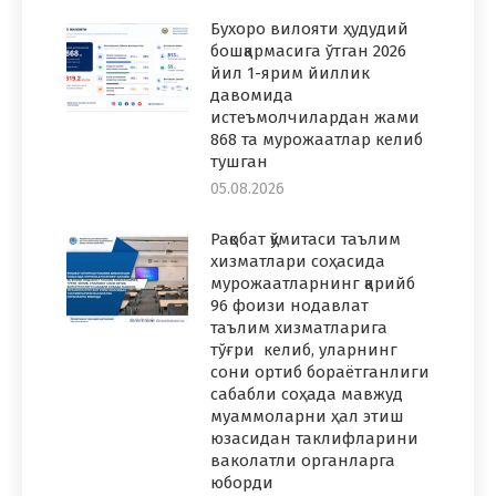
Бухоро вилояти ҳудудий
бошқармасига ўтган 2026
йил 1-ярим йиллик
давомида
истеъмолчилардан жами
868 та мурожаатлар келиб
тушган
05.08.2026
Рақобат қўмитаси таълим
хизматлари соҳасида
мурожаатларнинг қарийб
96 фоизи нодавлат
таълим хизматларига
тўғри келиб, уларнинг
сони ортиб бораётганлиги
сабабли соҳада мавжуд
муаммоларни ҳал этиш
юзасидан таклифларини
ваколатли органларга
юборди