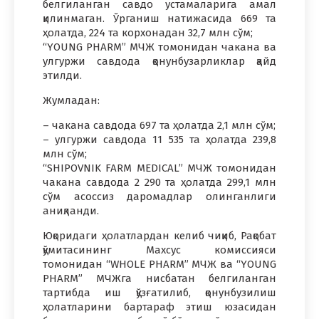
белгиланган савдо устамаларига амал
қилинмаган. Ўрганиш натижасида 669 та
ҳолатда, 224 та корхонадан 32,7 млн сўм;
“YOUNG PHARM” МЧЖ томонидан чакана ва
улгуржи савдода қонунбузарликлар қайд
этилди.
Жумладан:
– чакана савдода 697 та ҳолатда 2,1 млн сўм;
– улгуржи савдода 11 535 та ҳолатда 239,8
млн сўм;
“SHIPOVNIK FARM MEDICAL” МЧЖ томонидан
чакана савдода 2 290 та ҳолатда 299,1 млн
сўм асоссиз даромадлар олинганлиги
аниқланди.
Юқоридаги ҳолатлардан келиб чиқиб, Рақобат
қўмитасининг Махсус комиссияси
томонидан “WHOLE PHARM” МЧЖ ва “YOUNG
PHARM” МЧЖга нисбатан белгиланган
тартибда иш қўзғатилиб, қонунбузилиш
ҳолатларини бартараф этиш юзасидан