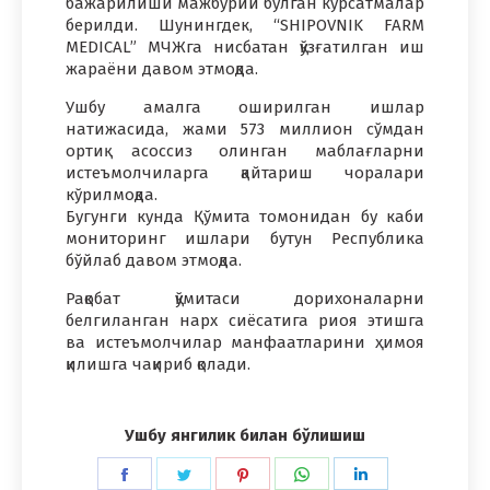
бажарилиши мажбурий бўлган кўрсатмалар
берилди. Шунингдек, “SHIPOVNIK FARM
MEDICAL” МЧЖга нисбатан қўзғатилган иш
жараёни давом этмоқда.
Ушбу амалга оширилган ишлар
натижасида, жами 573 миллион сўмдан
ортиқ асоссиз олинган маблағларни
истеъмолчиларга қайтариш чоралари
кўрилмоқда.
Бугунги кунда Қўмита томонидан бу каби
мониторинг ишлари бутун Республика
бўйлаб давом этмоқда.
Рақобат қўмитаси дорихоналарни
белгиланган нарх сиёсатига риоя этишга
ва истеъмолчилар манфаатларини ҳимоя
қилишга чақириб қолади.
Ушбу янгилик билан бўлишиш
Share
Share
Share
Share
Share