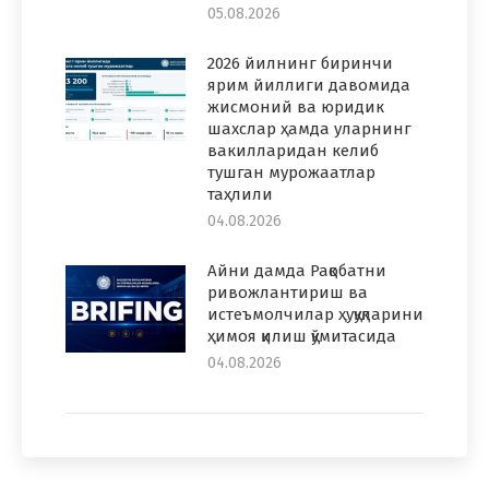
05.08.2026
2026 йилнинг биринчи
ярим йиллиги давомида
жисмоний ва юридик
шахслар ҳамда уларнинг
вакилларидан келиб
тушган мурожаатлар
таҳлили
04.08.2026
Айни дамда Рақобатни
ривожлантириш ва
истеъмолчилар ҳуқуқларини
ҳимоя қилиш қўмитасида
04.08.2026