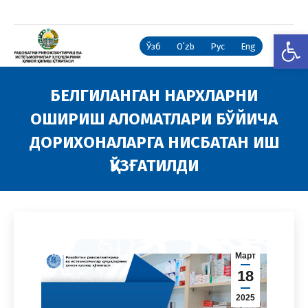
Open
Ўзб
Oʻzb
Рус
Eng
БЕЛГИЛАНГАН НАРХЛАРНИ
ОШИРИШ АЛОМАТЛАРИ БЎЙИЧА
ДОРИХОНАЛАРГА НИСБАТАН ИШ
ҚЎЗҒАТИЛДИ
You are here:
Март
18
2025