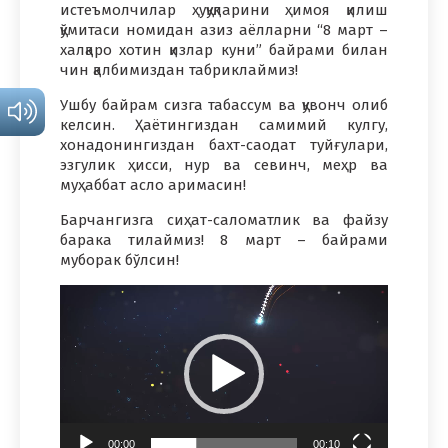
истеъмолчилар ҳуқуқларини ҳимоя қилиш
қўмитаси номидан азиз аёлларни “8 март –
халқаро хотин қизлар куни” байрами билан
чин қалбимиздан табриклаймиз!
Ушбу байрам сизга табассум ва қувонч олиб
келсин. Ҳаётингиздан самимий кулгу,
хонадонингиздан бахт-саодат туйғулари,
эзгулик ҳисси, нур ва севинч, меҳр ва
муҳаббат асло аримасин!
Барчангизга сиҳат-саломатлик ва файзу
барака тилаймиз! 8 март – байрами
муборак бўлсин!
Video
Pleyer
00:00
00:10