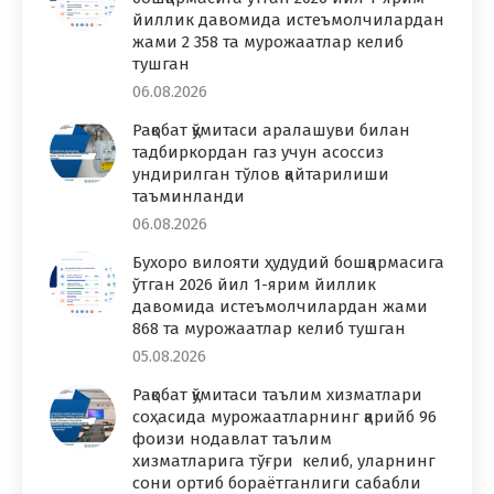
йиллик давомида истеъмолчилардан
жами 2 358 та мурожаатлар келиб
тушган
06.08.2026
Рақобат қўмитаси аралашуви билан
тадбиркордан газ учун асоссиз
ундирилган тўлов қайтарилиши
таъминланди
06.08.2026
Бухоро вилояти ҳудудий бошқармасига
ўтган 2026 йил 1-ярим йиллик
давомида истеъмолчилардан жами
868 та мурожаатлар келиб тушган
05.08.2026
Рақобат қўмитаси таълим хизматлари
соҳасида мурожаатларнинг қарийб 96
фоизи нодавлат таълим
хизматларига тўғри келиб, уларнинг
сони ортиб бораётганлиги сабабли