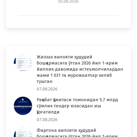
05.08.2026
Жиззах вилояти ҳудудий
бошқармасига ўтган 2026 йил 1-ярим
йиллик давомида истеъмолчилардан
жами 1 031 та мурожаатлар келиб
тушган
07.08.2026
Рақобат қўмитаси томонидан 5,7 млрд
сўмлик тендер юзасидан иш
қўзғатилди
07.08.2026
Фарғона вилояти ҳудудий
бошқармасига ўтган 2026 йил 1-ярим