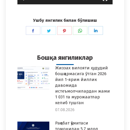
Ушбу янгилик билан бўлишиш
Share
Share
Share
Share
Share
on
on
on
on
on
Facebook
Twitter
Pinterest
WhatsApp
LinkedIn
Бошқа янгиликлар
Жиззах вилояти ҳудудий
бошқармасига ўтган 2026
йил 1-ярим йиллик
давомида
истеъмолчилардан жами
1 031 та мурожаатлар
келиб тушган
07.08.2026
Рақобат қўмитаси
томонидан 5,7 млрд