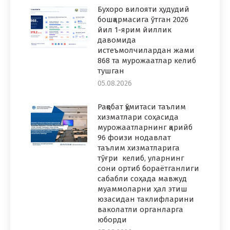
Бухоро вилояти ҳудудий
бошқармасига ўтган 2026
йил 1-ярим йиллик
давомида
истеъмолчилардан жами
868 та мурожаатлар келиб
тушган
05.08.2026
Рақобат қўмитаси таълим
хизматлари соҳасида
мурожаатларнинг қарийб
96 фоизи нодавлат
таълим хизматларига
тўғри келиб, уларнинг
сони ортиб бораётганлиги
сабабли соҳада мавжуд
муаммоларни ҳал этиш
юзасидан таклифларини
ваколатли органларга
юборди