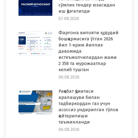
сўмлик тендер юзасидан
иш қўзғатилди
07.08.2026
Фарғона вилояти ҳудудий
бошқармасига ўтган 2026
йил 1-ярим йиллик
давомида
истеъмолчилардан жами
2 358 та мурожаатлар
келиб тушган
06.08.2026
Рақобат қўмитаси
аралашуви билан
тадбиркордан газ учун
асоссиз ундирилган тўлов
қайтарилиши
таъминланди
06.08.2026