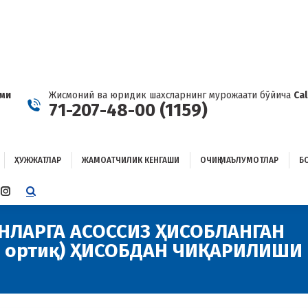
ҲУЖЖАТЛАР
ЖАМОАТЧИЛИК КЕНГАШИ
ОЧИҚ МАЪЛУМОТЛАР
ОҒЛАНИШ
ами
Жисмоний ва юридик шахсларнинг мурожаати бўйича
Ca
71-207-48-00 (1159)
ҲУЖЖАТЛАР
ЖАМОАТЧИЛИК КЕНГАШИ
ОЧИҚ МАЪЛУМОТЛАР
Б
E
TTER
INSTAGRAM
E
PAGE
ENS
OPENS
НЛАРГА АСОССИЗ ҲИСОБЛАНГАН
IN
н ортиқ) ҲИСОБДАН ЧИҚАРИЛИШИ
W
NEW
W
NDOW
WINDOW