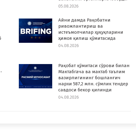
05.08.2026
Айни дамда Рақобатни
ривожлантириш ва
истеъмолчилар ҳуқуқларини
б
ҳимоя қилиш қўмитасида
04.08.2026
Рақобат қўмитаси сўрови билан
-
Мактабгача ва мактаб таълим
вазирлигининг бошланғич
нархи 587,2 млн. сўмлик тендер
савдоси бекор қилинди
04.08.2026