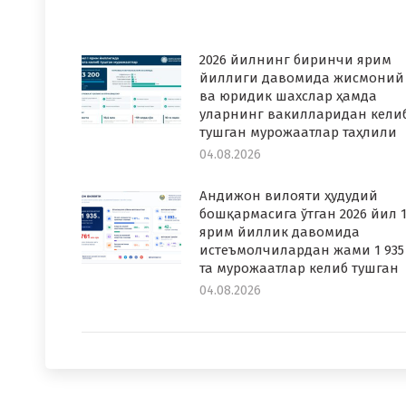
2026 йилнинг биринчи ярим
йиллиги давомида жисмоний
ва юридик шахслар ҳамда
уларнинг вакилларидан кели
тушган мурожаатлар таҳлили
04.08.2026
Андижон вилояти ҳудудий
бошқармасига ўтган 2026 йил 1
ярим йиллик давомида
истеъмолчилардан жами 1 935
та мурожаатлар келиб тушган
04.08.2026