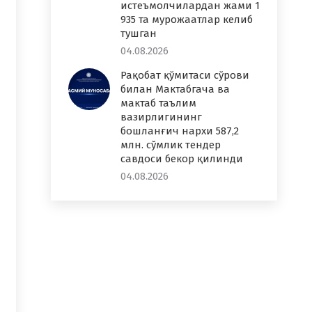
истеъмолчилардан жами 1
935 та мурожаатлар келиб
тушган
04.08.2026
Рақобат қўмитаси сўрови
билан Мактабгача ва
мактаб таълим
вазирлигининг
бошланғич нархи 587,2
млн. сўмлик тендер
савдоси бекор қилинди
04.08.2026