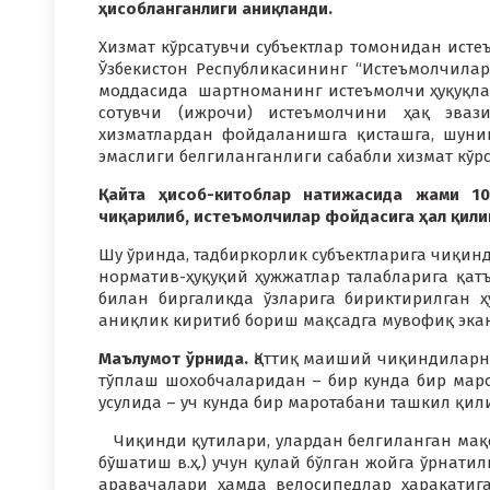
ҳисобланганлиги аниқланди.
Хизмат кўрсатувчи субъектлар томонидан ист
Ўзбекистон Республикасининг “Истеъмолчилар
моддасида шартноманинг истеъмолчи ҳуқуқлар
сотувчи (ижрочи) истеъмолчини ҳақ эва
хизматлардан фойдаланишга қисташга, шунин
эмаслиги белгиланганлиги сабабли хизмат кўр
Қайта ҳисоб-китоблар натижасида жами 10
чиқарилиб, истеъмолчилар фойдасига ҳал қил
Шу ўринда, тадбиркорлик субъектларига чиқи
норматив-ҳуқуқий ҳужжатлар талабларига қа
билан биргаликда ўзларига бириктирилган 
аниқлик киритиб бориш мақсадга мувофиқ экан
Маълумот ўрнида.
Қаттиқ маиший чиқиндиларн
тўплаш шохобчаларидан – бир кунда бир марот
усулида – уч кунда бир маротабани ташкил қил
Чиқинди қутилари, улардан белгиланган мақ
бўшатиш в.ҳ.) учун қулай бўлган жойга ўрнати
аравачалари ҳамда велосипедлар ҳаракатига