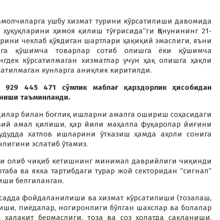
еъмолчиларга ушбу хизмат турини кўрсатилиши давомида
 ҳуқуқларини ҳимоя қилиш тўғрисида”ги Қонунининг 21-
ини чеклаб қўядиган шартлари ҳақиқий эмаслиги, яъни
зига қўшимча товарлар сотиб олишга ёки қўшимча
гдек кўрсатилмаган хизматлар учун ҳақ олишга ҳақли
сатилмаган кунларга аниқлик киритилди.
 929 445 471 сўмлик маблағ қарздорлик ҳисобидан
иниши таъминланди.
ндилар билан боғлиқ ишларни амалга ошириш соҳасидаги
тъий амал қилиши, ҳар йили маҳалла фуқаролар йиғини
ҳудудда хатлов ишларини ўтказиш ҳамда аҳоли сонига
лигини эслатиб ўтамиз.
и олиб чиқиб кетишнинг минимал даврийлиги чиқинди
аба ва якка тартибдаги турар жой секторидан “сигнал”
иши белгиланган.
садда фойдаланилиши ва хизмат кўрсатилиши (тозалаш,
лиши, пиёдалар, ногиронлиги бўлган шахслар ва болалар
 халақит бермаслиги, тоза ва соз ҳолатда сақланиши,