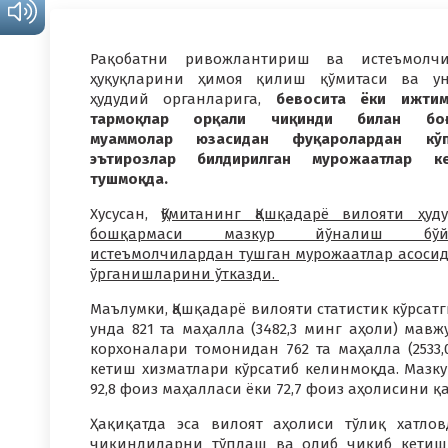
Рақобатни ривожлантириш ва истеъмолчи
ҳуқуқларини ҳимоя қилиш қўмитаси ва у
ҳудудий органларига,
бевосита ёки ижтим
тармоқлар орқали чиқинди билан боғ
муаммолар юзасидан фуқаролардан кўп
эътирозлар билдирилган мурожаатлар ке
тушмоқда.
Хусусан,
Қўмитанинг Қашқадарё вилояти ҳуд
бошқармаси мазкур йўналиш бўй
истеъмолчилардан тушган мурожаатлар асосид
ўрганишларини ўтказди.
Маълумки, Қашқадарё вилояти статистик кўрсатги
унда 821 та маҳалла (3482,3 минг аҳоли) ма
корхоналари томонидан 762 та маҳалла (2533
кетиш хизматлари кўрсатиб келинмоқда. Мазку
92,8 фоиз маҳалласи ёки 72,7 фоиз аҳолисини қ
Ҳақиқатда эса вилоят аҳолиси тўлиқ хатло
чиқиндиларни тўплаш ва олиб чиқиб кетиш