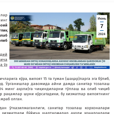
лар
Июнь
нинг
оий
7
лиқ
2024
лаб
либ
удий
ича
а ўз
чларига кўра, вилоят 15 та туман (шаҳар)ларга эга бўлиб,
вжуд. Ўрганишлар давомида айни дамда санитар тозалаш
,04 минг аҳоли)га чиқиндиларни тўплаш ва олиб чиқиб
р рақамлар шуни кўрсатадики, бу хизматлар вилоятнинг
амраб олган.
вдан ўтказилмаганлиги, санитар тозалаш корхоналари
 хизматлари бўйича шартномалар аҳоли хонадонлари