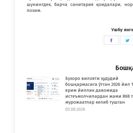
шунингдек, барча санитария қоидалари, н
лозим.
Ушбу янг
Share
S
on
o
Faceboo
T
Бошқ
Бухоро вилояти ҳудудий
бошқармасига ўтган 2026 йил 1
ярим йиллик давомида
истеъмолчилардан жами 868 т
мурожаатлар келиб тушган
05.08.2026