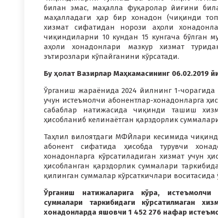
билан эмас, маҳалла фуқаролар йиғини бил
маҳалладаги ҳар бир хонадон (чиқинди топ
хизмат сифатидан норози аҳоли хонадонла
чиқиндиларни 10 кундан 15 кунгача бўлган м
аҳоли хонадонлари мазкур хизмат турид
эътирозлари кўпайганини кўрсатади.
Бу ҳолат Вазирлар Маҳкамасининг 06.02.2019 й
Ўрганиш жараёнида 2024 йилнинг 1-чорагида
учун истеъмолчи абонентлар-хонадонларга ҳис
сабаблар натижасида чиқинди ташиш хизма
ҳисобланиб келинаётган қарздорлик суммалари
Таҳлил вилоятдаги МФЙлари кесимида чиқинд
абонент сифатида ҳисобда турувчи хонад
хонадонларга кўрсатиладиган хизмат учун ҳи
ҳисобланган қарздорлик суммалари таркибида
қилинган суммалар кўрсаткичлари воситасида 
Ўрганиш натижаларига кўра, истеъмолчи 
суммалари таркибидаги кўрсатилмаган хиз
хонадонларда яшовчи 1 452 276 нафар истеъмол