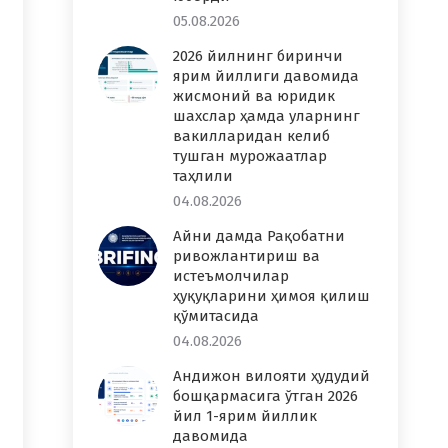
05.08.2026
2026 йилнинг биринчи
ярим йиллиги давомида
жисмоний ва юридик
шахслар ҳамда уларнинг
вакилларидан келиб
тушган мурожаатлар
таҳлили
04.08.2026
Айни дамда Рақобатни
ривожлантириш ва
истеъмолчилар
ҳуқуқларини ҳимоя қилиш
қўмитасида
04.08.2026
Андижон вилояти ҳудудий
бошқармасига ўтган 2026
йил 1-ярим йиллик
давомида