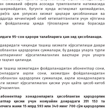
ан оммавий оферта асосида тузилганлиги натижасида
ширмайдиган, бугунги кунда истиқомат қилмайдиган,
ри)га ҳам узлуксиз хизмат ҳақлари ҳисобланиши ва
уддатда кечиктириб олиб кетилаётганлиги учун кўпгина
ан фойдаланиш ҳамда тўловларни қилиш борасида
илдаги 95-сон қарори талабларига ҳам зид ҳисобланади.
 давридаги чиқинди ташиш хизмати кўрсатилиши даври
обланган қарздорлик суммалари, бу даврда уларга турли
тларининг кўрсатилмаганлик вақтлари учун уларга
 таҳлил қилинди.
и ташиш хизматидан фойдаланадиган абонентлар сони,
онлардаги аҳоли сони, хизматдан фойдаланадиган
собланган қарздорлик суммалари, аҳоли хонадонларига
ги хизмат кўрсатилмаган қисми учун қайта ҳисоб-китоб
ўтказилган.
абонентлар хонадонларига ҳисобланган қарздорлик
матлар қисми учун номуайян доирадаги 351 153 та
чига жами 15 млрд 593 млн 340 минг 700 сўм қарздорлик