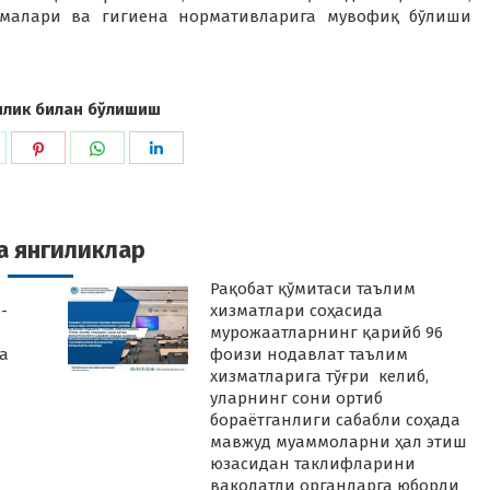
ормалари ва гигиена нормативларига мувофиқ бўлиши
илик билан бўлишиш
hare
Share
Share
Share
n
on
on
on
k
witter
Pinterest
WhatsApp
LinkedIn
а янгиликлар
Рақобат қўмитаси таълим
-
хизматлари соҳасида
мурожаатларнинг қарийб 96
а
фоизи нодавлат таълим
хизматларига тўғри келиб,
уларнинг сони ортиб
бораётганлиги сабабли соҳада
мавжуд муаммоларни ҳал этиш
юзасидан таклифларини
ваколатли органларга юборди