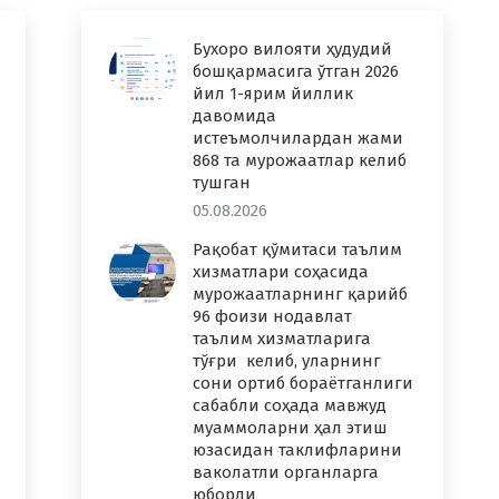
Бухоро вилояти ҳудудий
бошқармасига ўтган 2026
йил 1-ярим йиллик
давомида
истеъмолчилардан жами
868 та мурожаатлар келиб
тушган
05.08.2026
Рақобат қўмитаси таълим
хизматлари соҳасида
мурожаатларнинг қарийб
96 фоизи нодавлат
таълим хизматларига
тўғри келиб, уларнинг
сони ортиб бораётганлиги
сабабли соҳада мавжуд
муаммоларни ҳал этиш
юзасидан таклифларини
ваколатли органларга
юборди