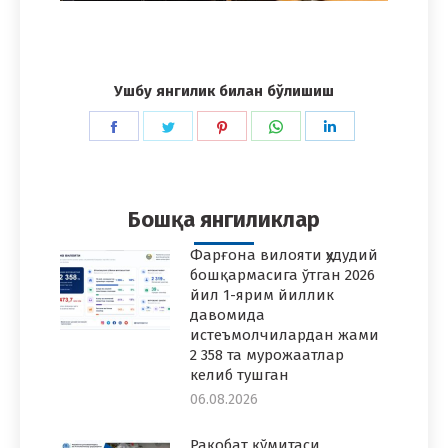
Ушбу янгилик билан бўлишиш
Share
Share
Share
Share
Share
on
on
on
on
on
Facebook
Twitter
Pinterest
WhatsApp
LinkedIn
Бошқа янгиликлар
Фарғона вилояти ҳудудий
бошқармасига ўтган 2026
йил 1-ярим йиллик
давомида
истеъмолчилардан жами
2 358 та мурожаатлар
келиб тушган
06.08.2026
Рақобат қўмитаси