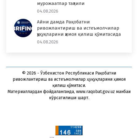
мурожаатлар таҳлили
04.08.2026
Айни дамда Рақобатни
ривожлантириш ва истеъмолчилар
ҳуқуқларини ҳимоя қилиш қўмитасида
04.08.2026
© 2026 - Ўзбекистон Республикаси Рақобатни
ривожлантириш ва истеъмолчилар ҳуқуқларини ҳимоя
қилиш қўмитаси.
Материаллардан фойдаланганда, www.raqobat.gov.uz манбаи
кўрсатилиши шарт.