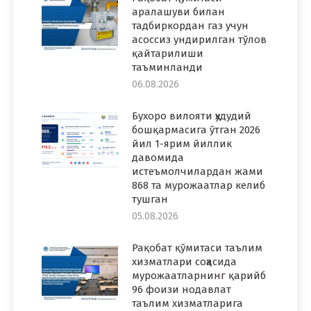
аралашуви билан
тадбиркордан газ учун
асоссиз ундирилган тўлов
қайтарилиши
таъминланди
06.08.2026
Бухоро вилояти ҳудудий
бошқармасига ўтган 2026
йил 1-ярим йиллик
давомида
истеъмолчилардан жами
868 та мурожаатлар келиб
тушган
05.08.2026
Рақобат қўмитаси таълим
хизматлари соҳасида
мурожаатларнинг қарийб
96 фоизи нодавлат
таълим хизматларига