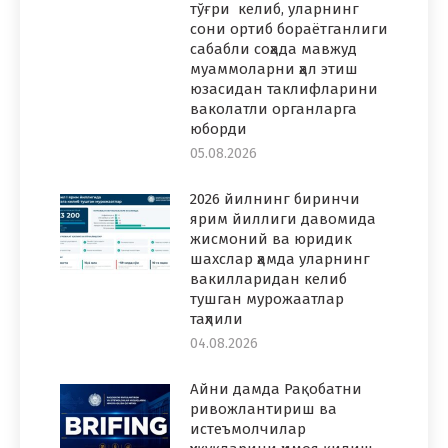
тўғри келиб, уларнинг
сони ортиб бораётганлиги
сабабли соҳада мавжуд
муаммоларни ҳал этиш
юзасидан таклифларини
ваколатли органларга
юборди
05.08.2026
2026 йилнинг биринчи
ярим йиллиги давомида
жисмоний ва юридик
шахслар ҳамда уларнинг
вакилларидан келиб
тушган мурожаатлар
таҳлили
04.08.2026
Айни дамда Рақобатни
ривожлантириш ва
истеъмолчилар