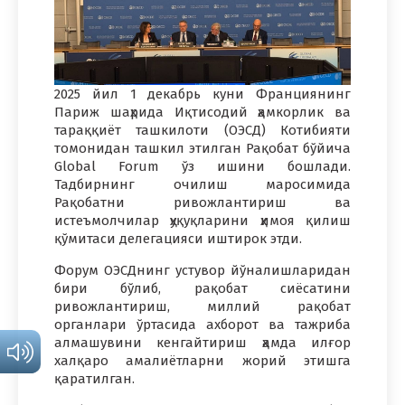
2025 йил 1 декабрь куни Франциянинг
Париж шаҳрида Иқтисодий ҳамкорлик ва
тараққиёт ташкилоти (ОЭCД) Котибияти
томонидан ташкил этилган Рақобат бўйича
Global Forum ўз ишини бошлади.
Тадбирнинг очилиш маросимида
Рақобатни ривожлантириш ва
истеъмолчилар ҳуқуқларини ҳимоя қилиш
қўмитаси делегацияси иштирок этди.
Форум ОЭCДнинг устувор йўналишларидан
бири бўлиб, рақобат сиёсатини
ривожлантириш, миллий рақобат
органлари ўртасида ахборот ва тажриба
алмашувини кенгайтириш ҳамда илғор
халқаро амалиётларни жорий этишга
қаратилган.