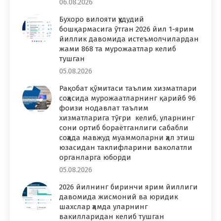
06.08.2026
Бухоро вилояти ҳудудий
бошқармасига ўтган 2026 йил 1-ярим
йиллик давомида истеъмолчилардан
жами 868 та мурожаатлар келиб
тушган
05.08.2026
Рақобат қўмитаси таълим хизматлари
соҳасида мурожаатларнинг қарийб 96
фоизи нодавлат таълим
хизматларига тўғри келиб, уларнинг
сони ортиб бораётганлиги сабабли
соҳада мавжуд муаммоларни ҳал этиш
юзасидан таклифларини ваколатли
органларга юборди
05.08.2026
2026 йилнинг биринчи ярим йиллиги
давомида жисмоний ва юридик
шахслар ҳамда уларнинг
вакилларидан келиб тушган