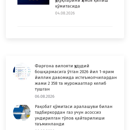
ҳуқуқларини ҳимоя қилиш
қўмитасида
04.08.2026
Фарғона вилояти ҳудудий
бошқармасига ўтган 2026 йил 1-ярим
йиллик давомида истеъмолчилардан
жами 2 358 та мурожаатлар келиб
тушган
06.08.2026
Рақобат қўмитаси аралашуви билан
тадбиркордан газ учун асоссиз
ундирилган тўлов қайтарилиши
таъминланди