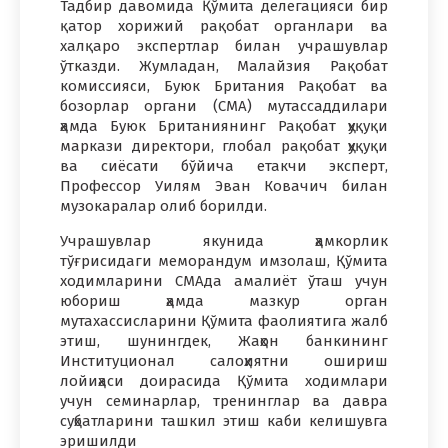
Тадбир давомида Қўмита делегацияси бир
қатор хорижий рақобат органлари ва
халқаро экспертлар билан учрашувлар
ўтказди. Жумладан, Малайзия Рақобат
комиссияси, Буюк Британия Рақобат ва
бозорлар органи (CМА) мутассаддилари
ҳамда Буюк Британиянинг Рақобат ҳуқуқи
маркази директори, глобал рақобат ҳуқуқи
ва сиёсати бўйича етакчи эксперт,
Профессор Уилям Эван Ковачич билан
музокаралар олиб борилди.
Учрашувлар якунида ҳамкорлик
тўғрисидаги меморандум имзолаш, Қўмита
ходимларини CМАда амалиёт ўташ учун
юбориш ҳамда мазкур орган
мутахассисларини Қўмита фаолиятига жалб
этиш, шунингдек, Жаҳон банкининг
Институционал салоҳиятни ошириш
лойиҳаси доирасида Қўмита ходимлари
учун семинарлар, тренинглар ва давра
суҳбатларини ташкил этиш каби келишувга
эришилди