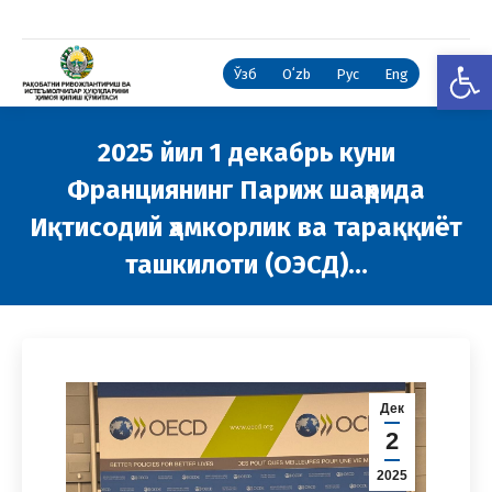
Open
Ўзб
Oʻzb
Рус
Eng
2025 йил 1 декабрь куни
Франциянинг Париж шаҳрида
Иқтисодий ҳамкорлик ва тараққиёт
ташкилоти (ОЭCД)…
You are here:
Дек
2
2025