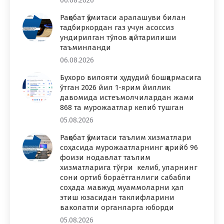
Рақобат қўмитаси аралашуви билан
тадбиркордан газ учун асоссиз
ундирилган тўлов қайтарилиши
таъминланди
06.08.2026
Бухоро вилояти ҳудудий бошқармасига
ўтган 2026 йил 1-ярим йиллик
давомида истеъмолчилардан жами
868 та мурожаатлар келиб тушган
05.08.2026
Рақобат қўмитаси таълим хизматлари
соҳасида мурожаатларнинг қарийб 96
фоизи нодавлат таълим
хизматларига тўғри келиб, уларнинг
сони ортиб бораётганлиги сабабли
соҳада мавжуд муаммоларни ҳал
этиш юзасидан таклифларини
ваколатли органларга юборди
05.08.2026