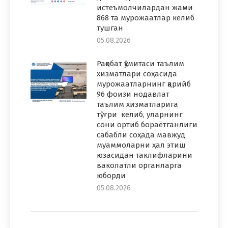
истеъмолчилардан жами
868 та мурожаатлар келиб
тушган
05.08.2026
Рақобат қўмитаси таълим
хизматлари соҳасида
мурожаатларнинг қарийб
96 фоизи нодавлат
таълим хизматларига
тўғри келиб, уларнинг
сони ортиб бораётганлиги
сабабли соҳада мавжуд
муаммоларни ҳал этиш
юзасидан таклифларини
ваколатли органларга
юборди
05.08.2026