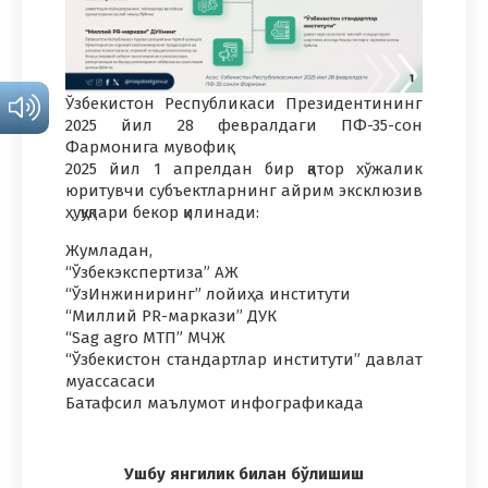
Ўзбекистон Республикаси Президентининг
2025 йил 28 февралдаги ПФ-35-сон
Фармонига мувофиқ
2025 йил 1 апрелдан бир қатор хўжалик
юритувчи субъектларнинг айрим эксклюзив
ҳуқуқлари бекор қилинади:
Жумладан,
“Ўзбекэкспертиза” АЖ
“ЎзИнжиниринг” лойиҳа институти
“Миллий PR-маркази” ДУК
“Sag agro МТП” МЧЖ
“Ўзбекистон стандартлар институти” давлат
муассасаси
Батафсил маълумот инфографикада
Ушбу янгилик билан бўлишиш