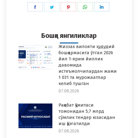
Share
Share
Share
Share
Share
on
on
on
on
on
Facebook
Twitter
Pinterest
WhatsApp
LinkedIn
Бошқа янгиликлар
Жиззах вилояти ҳудудий
бошқармасига ўтган 2026
йил 1-ярим йиллик
давомида
истеъмолчилардан жами
1 031 та мурожаатлар
келиб тушган
07.08.2026
Рақобат қўмитаси
томонидан 5,7 млрд
сўмлик тендер юзасидан
иш қўзғатилди
07.08.2026