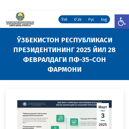
Open
Ўзб
Oʻzb
Рус
Eng
ЎЗБЕКИСТОН РЕСПУБЛИКАСИ
ПРЕЗИДЕНТИНИНГ 2025 ЙИЛ 28
ФЕВРАЛДАГИ ПФ-35-СОН
ФАРМОНИ
You are here:
Март
3
2025