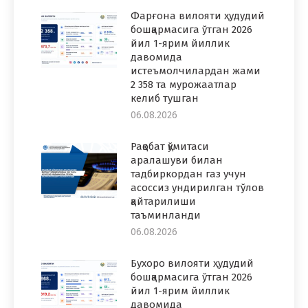
Фарғона вилояти ҳудудий
бошқармасига ўтган 2026
йил 1-ярим йиллик
давомида
истеъмолчилардан жами
2 358 та мурожаатлар
келиб тушган
06.08.2026
Рақобат қўмитаси
аралашуви билан
тадбиркордан газ учун
асоссиз ундирилган тўлов
қайтарилиши
таъминланди
06.08.2026
Бухоро вилояти ҳудудий
бошқармасига ўтган 2026
йил 1-ярим йиллик
давомида