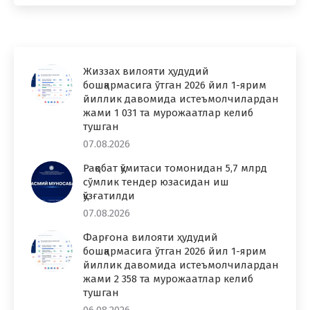
Жиззах вилояти ҳудудий
бошқармасига ўтган 2026 йил 1-ярим
йиллик давомида истеъмолчилардан
жами 1 031 та мурожаатлар келиб
тушган
07.08.2026
Рақобат қўмитаси томонидан 5,7 млрд
сўмлик тендер юзасидан иш
қўзғатилди
07.08.2026
Фарғона вилояти ҳудудий
бошқармасига ўтган 2026 йил 1-ярим
йиллик давомида истеъмолчилардан
жами 2 358 та мурожаатлар келиб
тушган
06.08.2026