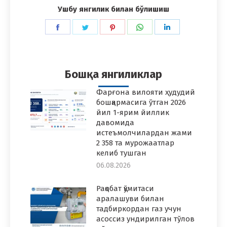
Ушбу янгилик билан бўлишиш
Share
Share
Share
Share
Share
on
on
on
on
on
Facebook
Twitter
Pinterest
WhatsApp
LinkedIn
Бошқа янгиликлар
Фарғона вилояти ҳудудий
бошқармасига ўтган 2026
йил 1-ярим йиллик
давомида
истеъмолчилардан жами
2 358 та мурожаатлар
келиб тушган
06.08.2026
Рақобат қўмитаси
аралашуви билан
тадбиркордан газ учун
асоссиз ундирилган тўлов