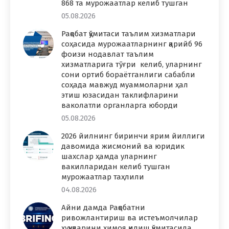
868 та мурожаатлар келиб тушган
05.08.2026
Рақобат қўмитаси таълим хизматлари
соҳасида мурожаатларнинг қарийб 96
фоизи нодавлат таълим
хизматларига тўғри келиб, уларнинг
сони ортиб бораётганлиги сабабли
соҳада мавжуд муаммоларни ҳал
этиш юзасидан таклифларини
ваколатли органларга юборди
05.08.2026
2026 йилнинг биринчи ярим йиллиги
давомида жисмоний ва юридик
шахслар ҳамда уларнинг
вакилларидан келиб тушган
мурожаатлар таҳлили
04.08.2026
Айни дамда Рақобатни
ривожлантириш ва истеъмолчилар
ҳуқуқларини ҳимоя қилиш қўмитасида