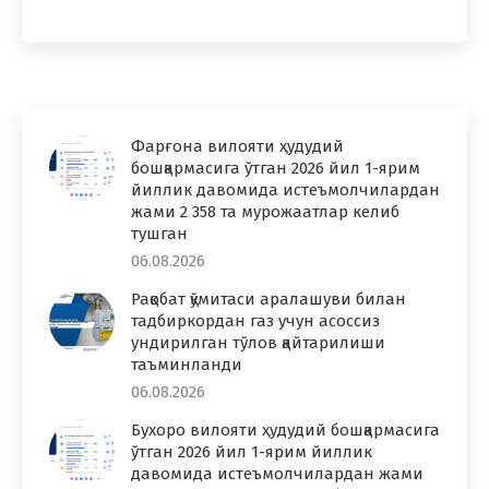
Фарғона вилояти ҳудудий
бошқармасига ўтган 2026 йил 1-ярим
йиллик давомида истеъмолчилардан
жами 2 358 та мурожаатлар келиб
тушган
06.08.2026
Рақобат қўмитаси аралашуви билан
тадбиркордан газ учун асоссиз
ундирилган тўлов қайтарилиши
таъминланди
06.08.2026
Бухоро вилояти ҳудудий бошқармасига
ўтган 2026 йил 1-ярим йиллик
давомида истеъмолчилардан жами