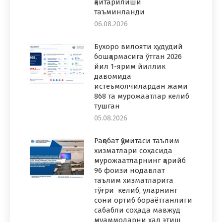
қайтарилиши
таъминланди
06.08.2026
Бухоро вилояти ҳудудий
бошқармасига ўтган 2026
йил 1-ярим йиллик
давомида
истеъмолчилардан жами
868 та мурожаатлар келиб
тушган
05.08.2026
Рақобат қўмитаси таълим
хизматлари соҳасида
мурожаатларнинг қарийб
96 фоизи нодавлат
таълим хизматларига
тўғри келиб, уларнинг
сони ортиб бораётганлиги
сабабли соҳада мавжуд
муаммоларни ҳал этиш