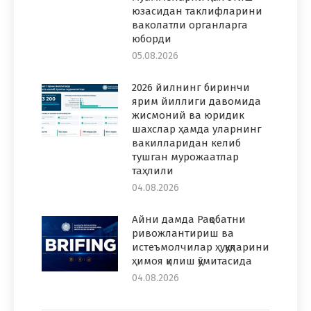
юзасидан таклифларини
ваколатли органларга
юборди
05.08.2026
2026 йилнинг биринчи
ярим йиллиги давомида
жисмоний ва юридик
шахслар ҳамда уларнинг
вакилларидан келиб
тушган мурожаатлар
таҳлили
04.08.2026
Айни дамда Рақобатни
ривожлантириш ва
истеъмолчилар ҳуқуқларини
ҳимоя қилиш қўмитасида
04.08.2026