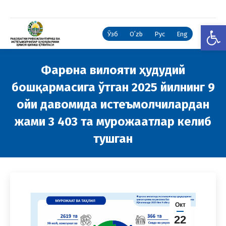
Open
Ўзб
Oʻzb
Рус
Eng
Фарғона вилояти ҳудудий
бошқармасига ўтган 2025 йилнинг 9
ойи давомида истеъмолчилардан
жами 3 403 та мурожаатлар келиб
тушган
You are here:
Окт
22