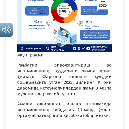
2025
#Кун_рақами
Рақобатни ривожлантириш ва
истеъмолчилар ҳуқуқларини ҳимоя қилиш
қўмитаси Фарғона вилояти ҳудудий
бошқармасига ўтган 2025 йилнинг 9 ойи
давомида истеъмолчилардан жами 3 403 та
мурожаатлар келиб тушган.
Амалга оширилган ишлар натижасида
истеъмолчилар фойдасига 1,1 млрд сўмдан
ортиқ маблағлар қайта ҳисоб-китоб қилинган.