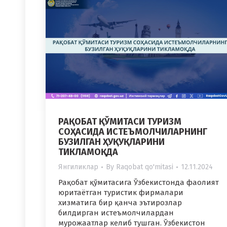
РАҚОБАТ ҚЎМИТАСИ ТУРИЗМ
СОҲАСИДА ИСТЕЪМОЛЧИЛАРНИНГ
БУЗИЛГАН ҲУҚУҚЛАРИНИ
ТИКЛАМОҚДА
Янгиликлар
By
Raqobat qo'mitasi
12.11.2024
Рақобат қўмитасига Ўзбекистонда фаолият
юритаётган туристик фирмалари
хизматига бир қанча эътирозлар
билдирган истеъмолчилардан
мурожаатлар келиб тушган. Ўзбекистон