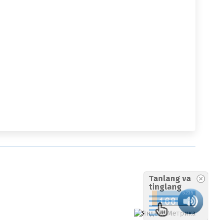
Tanlang va
tinglang