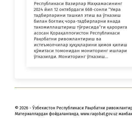
Республикаси Вазирлар Маҳкамасининг
2024 йил 12 октябрдаги 668-сонли “Умра
тадбирларини ташкил этиш ва ўтказиш
билан боғлиқ чора-тадбирларни янада
такомиллаштириш тўғрисида”ги қарорига
асосан Қорақалпоғистон Республикаси
Рақобатни ривожлантириш ва
истеъмолчилар ҳуқуқларини ҳимоя қилиш
қўмитаси томонидан мониторинг ишлари
ўтказилди. Мониторинг ўтказиш…
© 2026 - Ўзбекистон Республикаси Рақобатни ривожлантир
Материаллардан фойдаланганда, www.raqobat.gov.uz манба