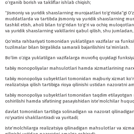
o‘rganib borish va takliflar ishlab chiqish;
“Jismoniy va yuridik shaxslarning murojaatlari to‘g‘risida”gi
muddatlarda va tartibda jismoniy va yuridik shaxslarning muroj
tashkil etish, aholi bilan to‘g‘ridan to‘g‘ri va ochiq muloqotla
va yuridik shaxslarning vakillarini qabul qilish, shu jumladan, 
Qo‘mita rahbariyati tomonidan yuklatilgan vazifalar va funksi
tuzilmalar bilan birgalikda samarali bajarilishini ta’minlash.
Bo‘lim o‘ziga yuklatilgan vazifalarga muvofiq quyidagi funksiy
tabiiy monopoliyalar mahsulotlari hamda xizmatlarining narxlar
tabiiy monopoliya subyektlari tomonidan majburiy xizmat ko‘rs
realizatsiya qilish tartibiga rioya qilinishi ustidan nazoratni a
tabiiy monopoliya subyektlari tomonidan taqdim etilayotgan 
oshirilishi hamda sifatining pasayishidan iste’molchilar huquq
davlat tomonidan tartibga solinadigan va nazorat qilinadigan
ro‘yxatini shakllantiradi va yuritadi;
iste’molchilarga realizatsiya qilinadigan mahsulotlar va xizm