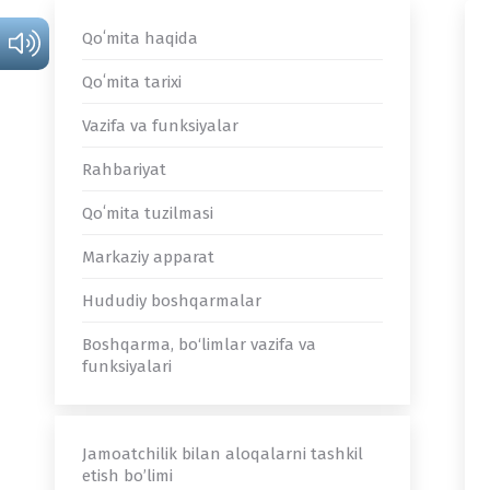
Qoʻmita haqida
Qoʻmita tarixi
Vazifa va funksiyalar
Rahbariyat
Qoʻmita tuzilmasi
Markaziy apparat
Hududiy boshqarmalar
Boshqarma, bo‘limlar vazifa va
funksiyalari
Jamoatchilik bilan aloqalarni tashkil
etish bo’limi