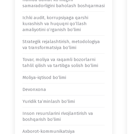
samaradorligini baholash boshqarmasi
Ichki audit, korrupsiyaga qarshi
kurashish va huquqni qoʼllash
amaliyotini oʼrganish bo‘limi
Strategik rejalashtirish, metodologiya
va transformatsiya bo‘limi
Tovar, moliya va raqamli bozorlarni
tahlil qilish va tartibga solish bo‘limi
Moliya-iqtisod bo‘limi
Devonxona
Yuridik ta’minlash bo‘limi
Inson resurslarini rivojlantirish va
boshqarish bo‘limi
Axborot-kommunikatsiya