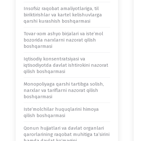
Insofsiz raqobat amaliyotlariga, til
biriktirishlar va kartel kelishuvlarga
qarshi kurashish boshqarmasi
Tovar-xom ashyo birjalari va iste’mol
bozorida narxlarni nazorat qilish
boshqarmasi
Iqtisodiy konsentratsiyasi va
iqtisodiyotda davlat ishtirokini nazorat
qilish boshqarmasi
Monopoliyaga qarshi tartibga solish,
narxlar va tariflarni nazorat qilish
boshqarmasi
Iste’molchilar huquqlarini himoya
qilish boshqarmasi
Qonun hujjatlari va davlat organlari
qarorlarining raqobat muhitiga ta’sirini
hamda davlat ko‘magini