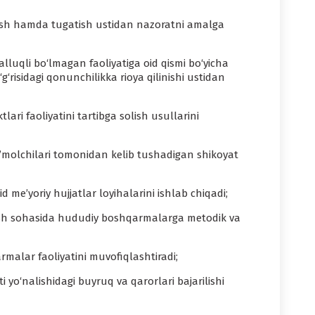
 etish hamda tugatish ustidan nazoratni amalga
alluqli bo‘lmagan faoliyatiga oid qismi bo‘yicha
isidagi qonunchilikka rioya qilinishi ustidan
ari faoliyatini tartibga solish usullarini
ste’molchilari tomonidan kelib tushadigan shikoyat
d me’yoriy hujjatlar loyihalarini ishlab chiqadi;
qilish sohasida hududiy boshqarmalarga metodik va
malar faoliyatini muvofiqlashtiradi;
yo‘nalishidagi buyruq va qarorlari bajarilishi