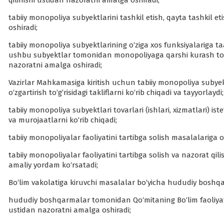
qilinishi ustidan nazoratni amalga oshiradi;
tabiiy monopoliya subyektlarini tashkil etish, qayta tashkil
oshiradi;
tabiiy monopoliya subyektlarining o‘ziga xos funksiyalariga ta
ushbu subyektlar tomonidan monopoliyaga qarshi kurash to‘g‘r
nazoratni amalga oshiradi;
Vazirlar Mahkamasiga kiritish uchun tabiiy monopoliya subyektl
o‘zgartirish to‘g‘risidagi takliflarni ko‘rib chiqadi va tayyorlaydi;
tabiiy monopoliya subyektlari tovarlari (ishlari, xizmatlari) i
va murojaatlarni ko‘rib chiqadi;
tabiiy monopoliyalar faoliyatini tartibga solish masalalariga oi
tabiiy monopoliyalar faoliyatini tartibga solish va nazorat 
amaliy yordam ko‘rsatadi;
Bo‘lim vakolatiga kiruvchi masalalar bo‘yicha hududiy boshqar
hududiy boshqarmalar tomonidan Qo‘mitaning Bo‘lim faoliyati 
ustidan nazoratni amalga oshiradi;