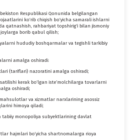
 O‘zbekiston Respublikasi Qonunida belgilangan
aatlarini ko‘rib chiqish bo‘yicha samarali ishlarni
rda qatnashish, rahbariyat topshirig‘i bilan jismoniy
joylarga borib qabul qilish;
yalarni hududiy boshqarmalar va tegishli tarkibiy
alarni amalga oshiradi:
i (tariflari) nazoratini amalga oshiradi;
atilishi kerak bo‘lgan iste’molchilarga tovarlarni
malga oshiradi;
mahsulotlar va xizmatlar narxlarining asossiz
larini himoya qiladi;
 tabiiy monopoliya subyektlarining davlat
atlar hajmlari bo‘yicha shartnomalarga rioya