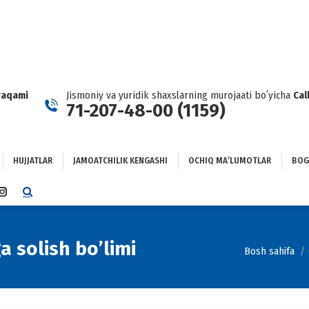
HUJJATLAR
JAMOATCHILIK KENGASHI
OCHIQ MAʼLUMOTLAR
GʻLANISH
raqami
Jismoniy va yuridik shaxslarning murojaati boʻyicha
Cal
71-207-48-00 (1159)
HUJJATLAR
JAMOATCHILIK KENGASHI
OCHIQ MAʼLUMOTLAR
BOG
TTER
INSTAGRAM
E
PAGE
NS
OPENS
IN
a solish bo’limi
You are here:
Bosh sahifa
NEW
DOW
WINDOW