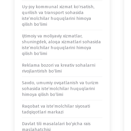
Uy-joy kommunal xizmat ko‘rsatish,
qurilish va transport sohasida
iste’molchilar huquqlarini himoya
qilish bo‘limi
Ijtimoiy va moliyaviy xizmatlar,
shuningdek, aloqa xizmatlari sohasida
iste’molchilar huquqlarini himoya
qilish bo‘limi
Reklama bozori va kreativ sohalarni
rivojlantirish bo‘limi
Savdo, umumiy ovqatlanish va turizm
sohasida iste’molchilar huquqlarini
himoya qilish bo’limi
Raqobat va iste’molchilar siyosati
tadqiqotlari markazi
Davlat tili masalalari bo’yicha rais
maslahatchisi