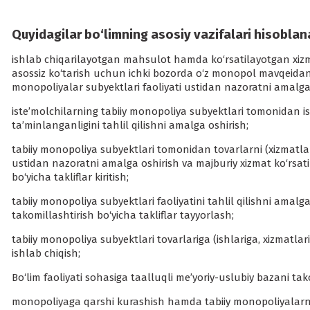
Quyidagilar bo‘limning asosiy vazifalari hisoblan
ishlab chiqarilayotgan mahsulot hamda ko‘rsatilayotgan xizm
asossiz ko‘tarish uchun ichki bozorda o‘z monopol mavqeidan 
monopoliyalar subyektlari faoliyati ustidan nazoratni amalga 
iste’molchilarning tabiiy monopoliya subyektlari tomonidan ish
ta’minlanganligini tahlil qilishni amalga oshirish;
tabiiy monopoliya subyektlari tomonidan tovarlarni (xizmatlarni)
ustidan nazoratni amalga oshirish va majburiy xizmat ko‘rsatil
bo‘yicha takliflar kiritish;
tabiiy monopoliya subyektlari faoliyatini tahlil qilishni amalg
takomillashtirish bo‘yicha takliflar tayyorlash;
tabiiy monopoliya subyektlari tovarlariga (ishlariga, xizmatlari
ishlab chiqish;
Bo‘lim faoliyati sohasiga taalluqli me’yoriy-uslubiy bazani tak
monopoliyaga qarshi kurashish hamda tabiiy monopoliyalarni tar