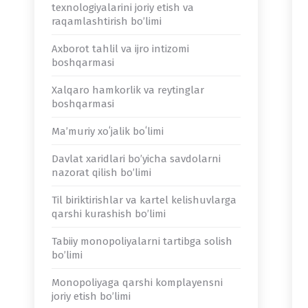
texnologiyalarini joriy etish va
raqamlashtirish bo’limi
Axborot tahlil va ijro intizomi
boshqarmasi
Xalqaro hamkorlik va reytinglar
boshqarmasi
Maʼmuriy xoʻjalik boʻlimi
Davlat xaridlari bo’yicha savdolarni
nazorat qilish bo’limi
Til biriktirishlar va kartel kelishuvlarga
qarshi kurashish bo’limi
Tabiiy monopoliyalarni tartibga solish
bo’limi
Monopoliyaga qarshi komplayensni
joriy etish bo’limi