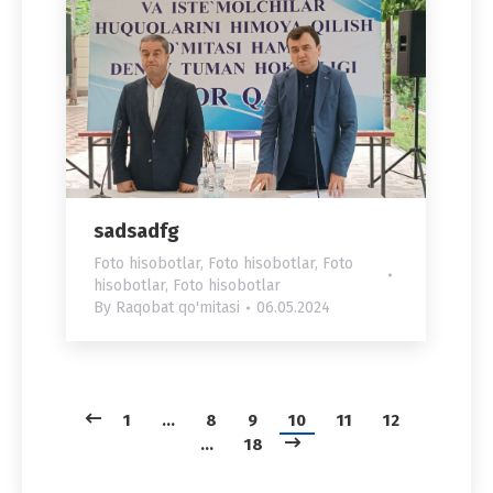
sadsadfg
Foto hisobotlar
,
Foto hisobotlar
,
Foto
hisobotlar
,
Foto hisobotlar
By
Raqobat qo'mitasi
06.05.2024
1
…
8
9
10
11
12
…
18