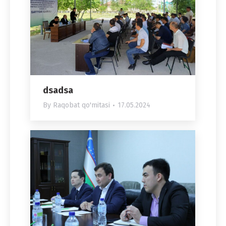
dsadsa
By
Raqobat qo'mitasi
17.05.2024