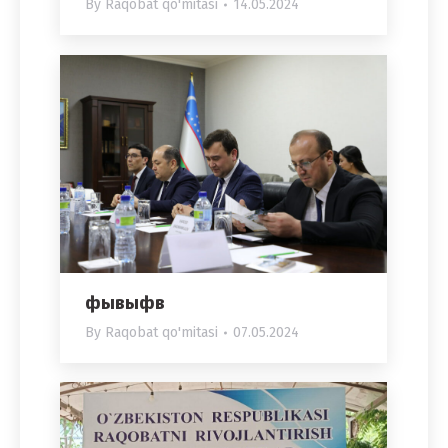
By
Raqobat qo'mitasi
14.05.2024
фывыфв
By
Raqobat qo'mitasi
07.05.2024