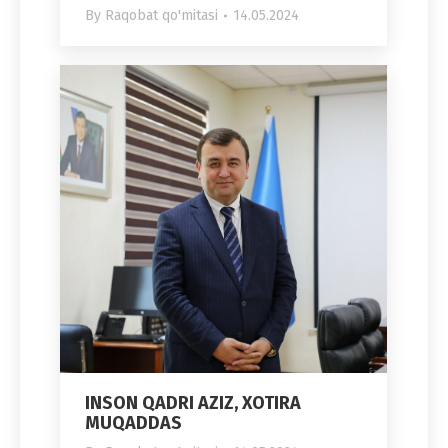
By
Raqobat qo'mitasi
14.05.2024
INSON QADRI AZIZ, XOTIRA
MUQADDAS