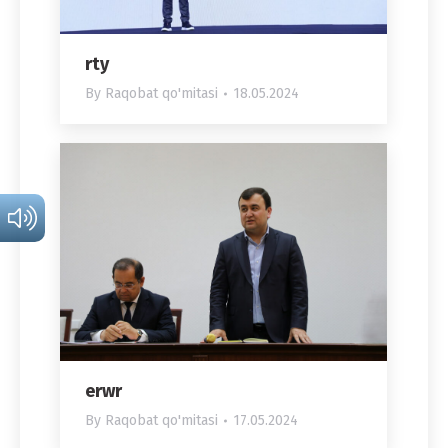
rty
By
Raqobat qo'mitasi
18.05.2024
erwr
By
Raqobat qo'mitasi
17.05.2024