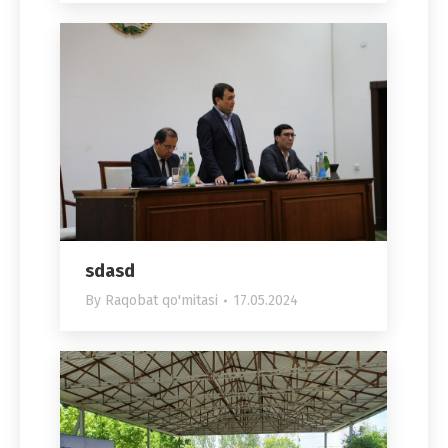
sdasd
By
Raqobat qo'mitasi
17.05.2024