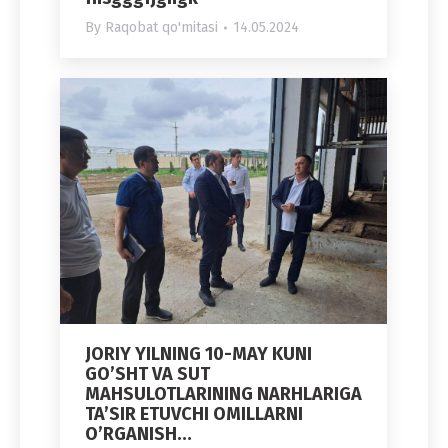
By
Raqobat qo'mitasi
14.05.2024
JORIY YILNING 10-MAY KUNI
GO’SHT VA SUT
MAHSULOTLARINING NARHLARIGA
TA’SIR ETUVCHI OMILLARNI
O’RGANISH…