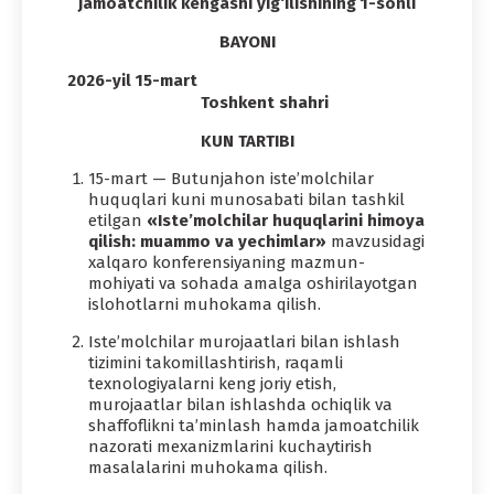
jamoatchilik kengashi yig‘ilishining 1-sonli
BAYONI
2026-yil 15-mart
Toshkent shahri
KUN TARTIBI
15-mart — Butunjahon iste’molchilar
huquqlari kuni munosabati bilan tashkil
etilgan
«Iste’molchilar huquqlarini himoya
qilish: muammo va yechimlar»
mavzusidagi
xalqaro konferensiyaning mazmun-
mohiyati va sohada amalga oshirilayotgan
islohotlarni muhokama qilish.
Iste’molchilar murojaatlari bilan ishlash
tizimini takomillashtirish, raqamli
texnologiyalarni keng joriy etish,
murojaatlar bilan ishlashda ochiqlik va
shaffoflikni ta’minlash hamda jamoatchilik
nazorati mexanizmlarini kuchaytirish
masalalarini muhokama qilish.