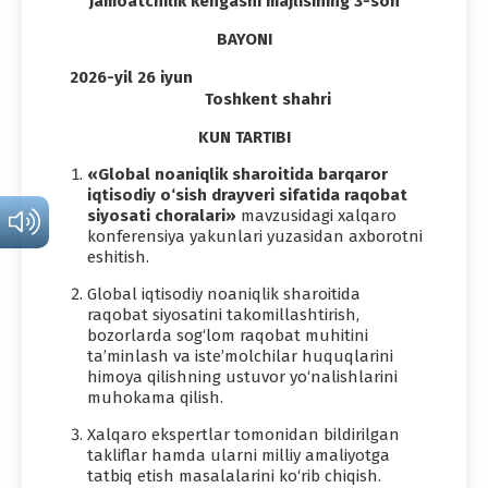
Jamoatchilik kengashi majlisining 3-son
BAYONI
2026-yil 26 iyun
Toshkent shahri
KUN TARTIBI
«Global noaniqlik sharoitida barqaror
iqtisodiy o‘sish drayveri sifatida raqobat
siyosati choralari»
mavzusidagi xalqaro
konferensiya yakunlari yuzasidan axborotni
eshitish.
Global iqtisodiy noaniqlik sharoitida
raqobat siyosatini takomillashtirish,
bozorlarda sog‘lom raqobat muhitini
ta’minlash va iste’molchilar huquqlarini
himoya qilishning ustuvor yo‘nalishlarini
muhokama qilish.
Xalqaro ekspertlar tomonidan bildirilgan
takliflar hamda ularni milliy amaliyotga
tatbiq etish masalalarini ko‘rib chiqish.