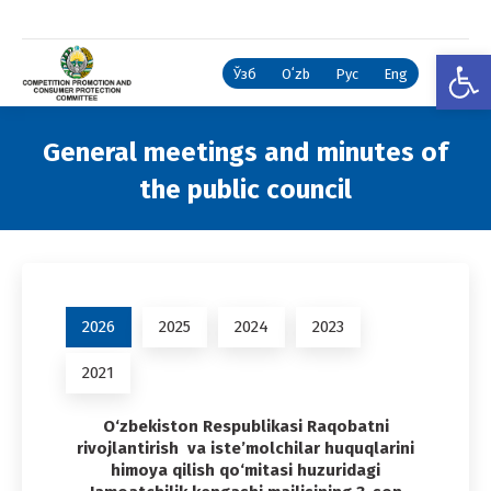
Open
Ўзб
Oʻzb
Рус
Eng
General meetings and minutes of
the public council
You are here:
2026
2025
2024
2023
2021
O‘zbekiston Respublikasi Raqobatni
rivojlantirish va iste’molchilar huquqlarini
himoya qilish qo‘mitasi huzuridagi