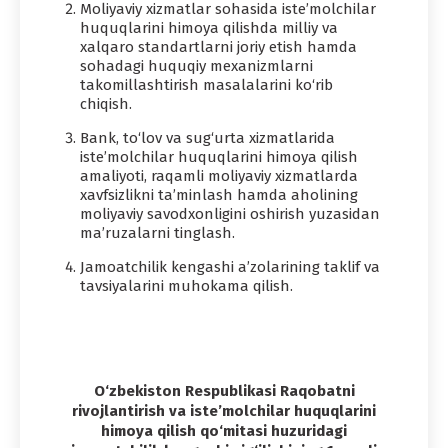
Moliyaviy xizmatlar sohasida iste’molchilar
huquqlarini himoya qilishda milliy va
xalqaro standartlarni joriy etish hamda
sohadagi huquqiy mexanizmlarni
takomillashtirish masalalarini ko‘rib
chiqish.
Bank, to‘lov va sug‘urta xizmatlarida
iste’molchilar huquqlarini himoya qilish
amaliyoti, raqamli moliyaviy xizmatlarda
xavfsizlikni ta’minlash hamda aholining
moliyaviy savodxonligini oshirish yuzasidan
ma’ruzalarni tinglash.
Jamoatchilik kengashi a’zolarining taklif va
tavsiyalarini muhokama qilish.
O‘zbekiston Respublikasi Raqobatni
rivojlantirish va iste’molchilar huquqlarini
himoya qilish qo‘mitasi huzuridagi