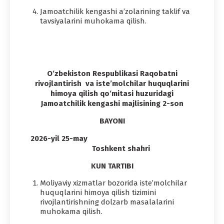
Jamoatchilik kengashi a’zolarining taklif va
tavsiyalarini muhokama qilish.
O‘zbekiston Respublikasi Raqobatni
rivojlantirish va iste’molchilar huquqlarini
himoya qilish qo‘mitasi huzuridagi
Jamoatchilik kengashi majlisining 2-son
BAYONI
2026-yil 25-may
Toshkent shahri
KUN TARTIBI
Moliyaviy xizmatlar bozorida iste’molchilar
huquqlarini himoya qilish tizimini
rivojlantirishning dolzarb masalalarini
muhokama qilish.