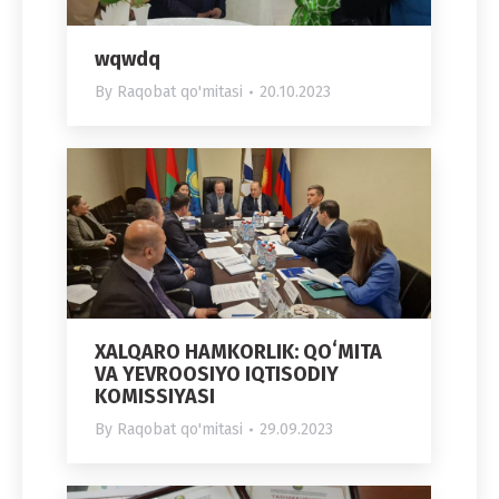
wqwdq
By
Raqobat qo'mitasi
20.10.2023
XALQARO HAMKORLIK: QOʻMITA
VA YEVROOSIYO IQTISODIY
KOMISSIYASI
By
Raqobat qo'mitasi
29.09.2023