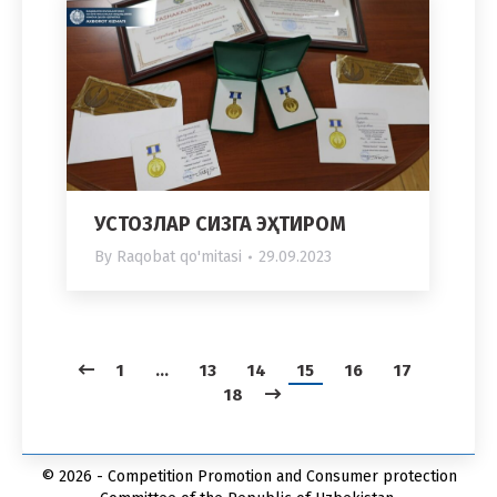
УСТОЗЛАР СИЗГА ЭҲТИРОМ
By
Raqobat qo'mitasi
29.09.2023
1
…
13
14
15
16
17
18
© 2026 - Competition Promotion and Сonsumer protection