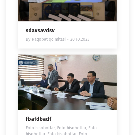
sdavsavdsv
By
Raqobat qo'mitasi
20.10.2023
fbafdbadf
Foto hisobotlar
,
Foto hisobotlar
,
Foto
hisobotlar
,
Foto hisobotlar
,
Foto