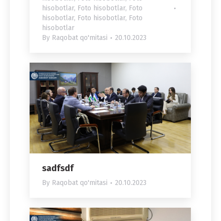
hisobotlar
,
Foto hisobotlar
,
Foto
hisobotlar
,
Foto hisobotlar
,
Foto
hisobotlar
By
Raqobat qo'mitasi
20.10.2023
sadfsdf
By
Raqobat qo'mitasi
20.10.2023