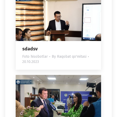
sdadsv
Foto hisobotlar
By
Raqobat qo'mitasi
20.10.2023