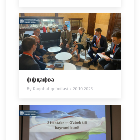
фқфқвақфва
By
Raqobat qo'mitasi
20.10.2023