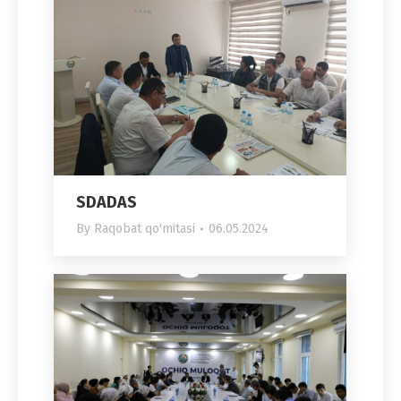
SDADAS
By
Raqobat qo'mitasi
06.05.2024