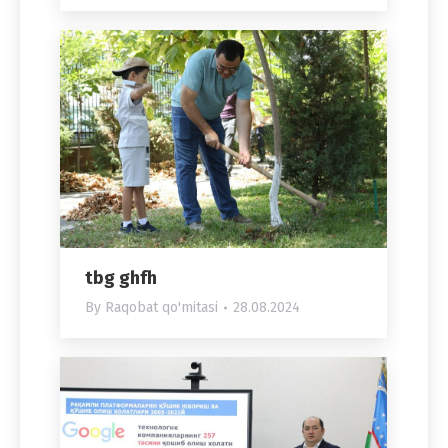
tbg ghfh
By
Raqobat qo'mitasi
28.08.2024