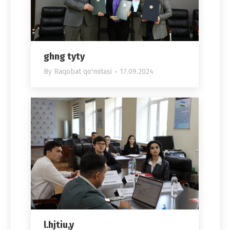
ghng tyty
By
Raqobat qo'mitasi
17.09.2024
l.hjtiu,y