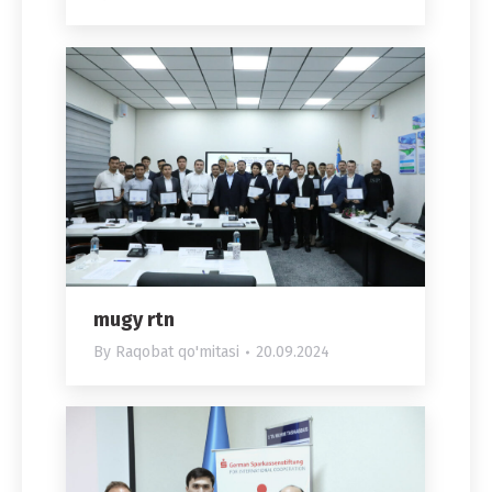
mugy rtn
By
Raqobat qo'mitasi
20.09.2024