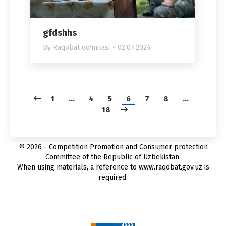
gfdshhs
By
Raqobat qo'mitasi
02.07.2024
1
…
4
5
6
7
8
…
18
© 2026 - Competition Promotion and Сonsumer protection
Committee of the Republic of Uzbekistan.
When using materials, a reference to www.raqobat.gov.uz is
required.