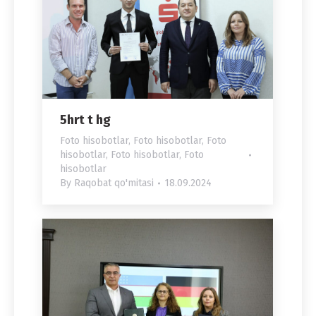
5hrt t hg
Foto hisobotlar
,
Foto hisobotlar
,
Foto
hisobotlar
,
Foto hisobotlar
,
Foto
hisobotlar
By
Raqobat qo'mitasi
18.09.2024