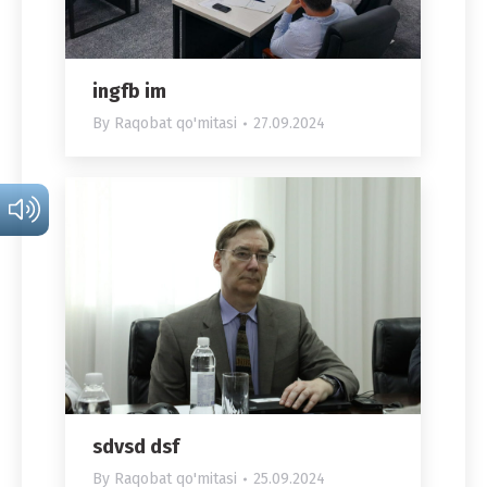
ingfb im
By
Raqobat qo'mitasi
27.09.2024
sdvsd dsf
By
Raqobat qo'mitasi
25.09.2024