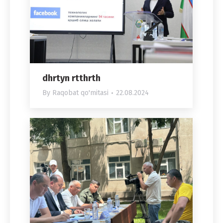
dhrtyn rtthrth
By
Raqobat qo'mitasi
22.08.2024