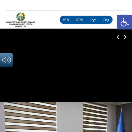
Open
Ўзб
Oʻzb
Рус
Eng