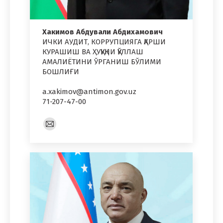
Хакимов Абдували Абдихамович
ИЧКИ АУДИТ, КОРРУПЦИЯГА ҚАРШИ
КУРАШИШ ВА ҲУҚУҚНИ ҚЎЛЛАШ
АМАЛИЁТИНИ ЎРГАНИШ БЎЛИМИ
БОШЛИҒИ
a.xakimov@antimon.gov.uz
71-207-47-00
E-
mail