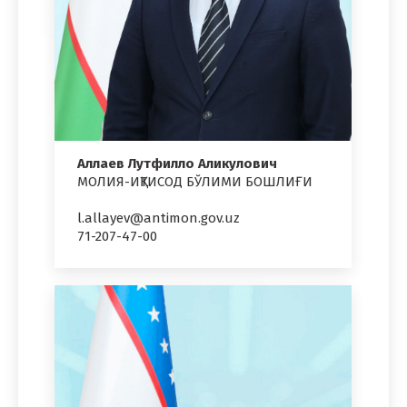
Аллаев Лутфилло Аликулович
МОЛИЯ-ИҚТИСОД БЎЛИМИ БОШЛИҒИ
l.allayev@antimon.gov.uz
71-207-47-00