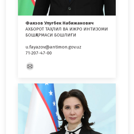
Фаязов Улуғбек Набижанович
АХБОРОТ ТАҲЛИЛ ВА ИЖРО ИНТИЗОМИ
БОШҚАРМАСИ БОШЛИҒИ
u.fayazov@antimon.gov.uz
71-207-47-00
E-
mail