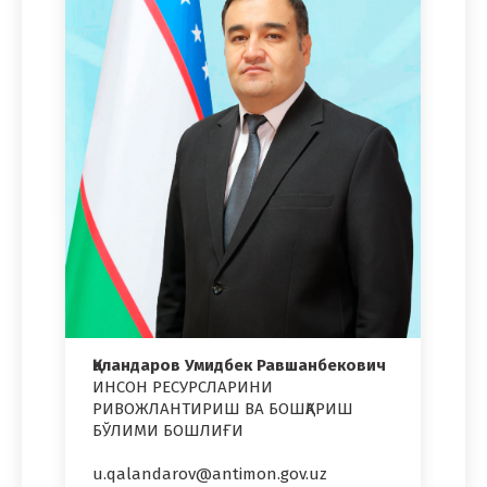
Қаландаров Умидбек Равшанбекович
ИНСОН РЕСУРСЛАРИНИ
РИВОЖЛАНТИРИШ ВА БОШҚАРИШ
БЎЛИМИ БОШЛИҒИ
u.qalandarov@antimon.gov.uz