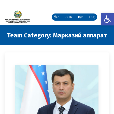
Open
Ўзб
Oʻzb
Рус
Eng
Team Category:
Марказий аппарат
You are here: