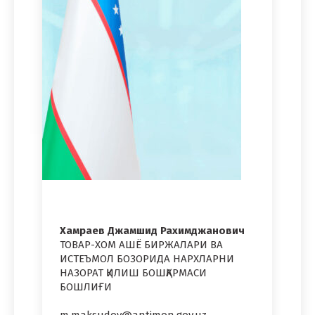
Хамраев Джамшид Рахимджанович
ТОВАР-ХОМ АШЁ БИРЖАЛАРИ ВА
ИСТЕЪМОЛ БОЗОРИДА НАРХЛАРНИ
НАЗОРАТ ҚИЛИШ БОШҚАРМАСИ
БОШЛИҒИ