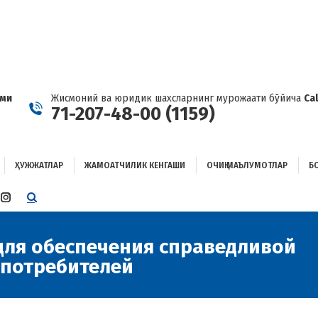
ҲУЖЖАТЛАР
ЖАМОАТЧИЛИК КЕНГАШИ
ОЧИҚ МАЪЛУМОТЛАР
ОҒЛАНИШ
ами
Жисмоний ва юридик шахсларнинг мурожаати бўйича
Ca
71-207-48-00 (1159)
ҲУЖЖАТЛАР
ЖАМОАТЧИЛИК КЕНГАШИ
ОЧИҚ МАЪЛУМОТЛАР
Б
E
TTER
INSTAGRAM
E
PAGE
ENS
OPENS
для обеспечения справедливой
IN
 потребителей
W
NEW
W
NDOW
WINDOW