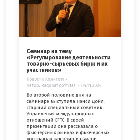
Семинар на тему
«Регулирование деятельности
товарно-сырьевых бирж и их
участников»
Новости Комитета
Автор:
Raqobat qo'mitasi
04.11.2024
Во второй половине дня на
семинаре выступила Нэнси Дойл,
старший специальный советник
Управления международных
отношений CFTC. В своей
презентации она рассказала о
фьючерсных рынках и фьючерсных
контрактах как один из видов