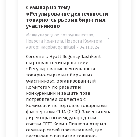
Семинар на тему
«Регулирование деятельности
товарно-сырьевых бирж и их
участников»
Международное сотрудничество
,
Новости Комитета
,
Новости Комитета
Автор:
Raqobat qo'mitasi
04.11.2024
Сегодня в Hyatt Regency Tashkent
стартовал семинар на тему
«Регулирование деятельности
товарно-сырьевых бирж и их
участников», организованный
Комитетом по развитию
конкуренции и защите прав
потребителей совместно с
Комиссией по торговле товарными
фьючерсами США (CFTC). Заместитель
директора по международным
связям CFTC Кевин Пикколи открыл
семинар своей презентацией, где
рассказал о развитии товарно-