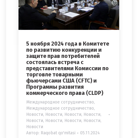
5 ноября 2024 года в Комитете
по развитию конкуренции и
защите прав потребителей
состоялась встреча с
представителями Комиссии по
торговле товарными
фьючерсами США (CFTC) и
Программы развития
коммерческого права (CLDP)
Международное сотрудничество
,
Международное сотрудничество
,
Новости
,
Новости
,
Новости
,
Новости
,
Новости
,
Новости
,
Новости
,
Новости
,
Новости
Автор:
Raqobat qo'mitasi
05.11.2024