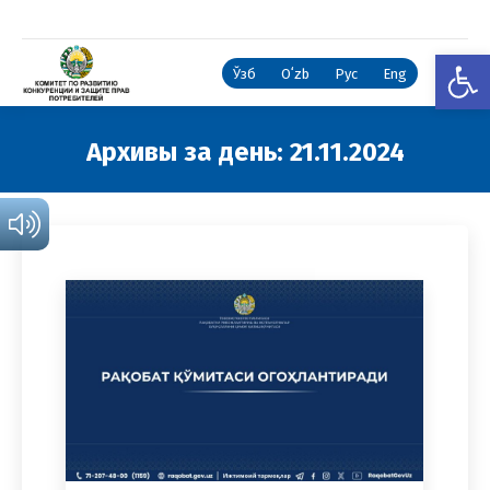
Откры
Ўзб
Oʻzb
Рус
Eng
Архивы за день:
21.11.2024
Вы здесь: