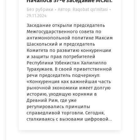
Началось 57-е заседание МСАП.
Без рубрики
Автор:
Raqobat qo'mitasi
29.11.2024
Заседание открыли председатель
Межгосударственного совета по
антимонопольной политике Максим
Шаскольский и председатель
Комитета по развитию конкуренции
и защиты прав потребителей
Республики Узбекистан Халилилло
Турахужаев. В своей приветственной
речи председатель подчеркнул:
«Конкуренция как важнейшая часть
рыночной экономики имеет долгую
историю, уходящую корнями в
Древний Рим, где уже
регулировались принципы
справедливой торговли. Сегодня,
сталкиваясь с вызовами цифровой…