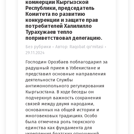
коммерции Кыргызской
Республики, председатель
Комитета по развитию
конкуренции и защите прав
потребителей Халилилло
Турахужаев тепло
поприветствовал делегацию.
Без рубрики
Автор:
Raqobat qo'mitasi
29.11.2024
Господин Орозбаев поблагодарил за
радушный прием в Узбекистане и
представил основные направления
деятельности Службы
антимонопольного регулирования
Кыргызстана. В ходе беседы он
подчеркнул важность сохранения
связей между двумя народами,
основанных на общей истории и
многовековых традициях. Особо
была отмечена роль тюркского
единства как фундамента для
укрепления братских отношений