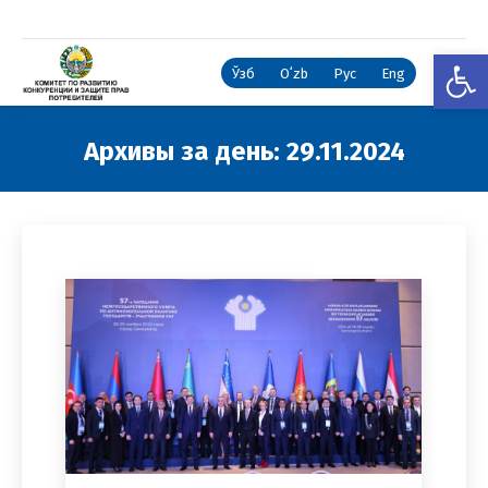
Откры
Ўзб
Oʻzb
Рус
Eng
Архивы за день:
29.11.2024
Вы здесь: