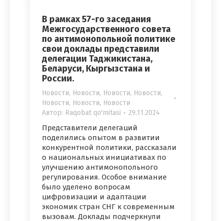
В рамках 57-го заседания
Межгосударственного совета
по антимонопольной политике
свои доклады представили
делегации Таджикистана,
Беларуси, Кыргызстана и
России.
Новости
,
Новости
,
Новости
,
Новости
,
Новости
,
Новости
,
Новости
Автор:
Raqobat qo'mitasi
29.11.2024
Представители делегаций
поделились опытом в развитии
конкурентной политики, рассказали
о национальных инициативах по
улучшению антимонопольного
регулирования. Особое внимание
было уделено вопросам
цифровизации и адаптации
экономик стран СНГ к современным
вызовам. Доклады подчеркнули