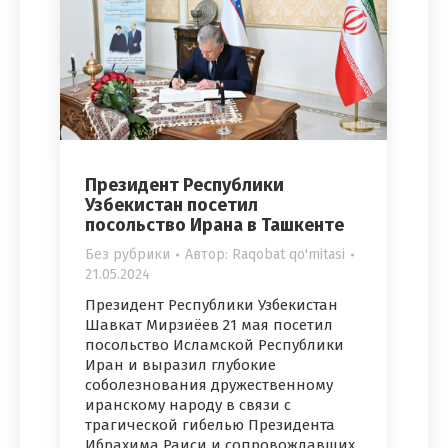
Президент Республики
Узбекистан посетил
посольство Ирана в Ташкенте
Без рубрики
Автор:
Raqobat qo'mitasi
21.05.2024
Президент Республики Узбекистан
Шавкат Мирзиёев 21 мая посетил
посольство Исламской Республики
Иран и выразил глубокие
соболезнования дружественному
иранскому народу в связи с
трагической гибелью Президента
Ибрахима Раиси и сопровождавших