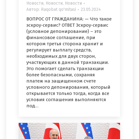
Новости
,
Новости
,
Новости
Автор:
Raqobat qo'mitasi
23.05.2024
ВОПРОС ОТ ГРАЖДАНИНА: — Что такое
эскроу-сервис? ОТВЕТ Эскроу-сервис
(условное депонирование) – это
финансовое соглашение, при
котором третья сторона хранит и
регулирует выплату средств,
необходимых для двух сторон,
участвующих в данной транзакции.
Это помогает сделать транзакции
более безопасными, сохраняя
платеж на защищенном счете
условного депонирования, который
открывается только тогда, когда все
условия соглашения выполняются
под…