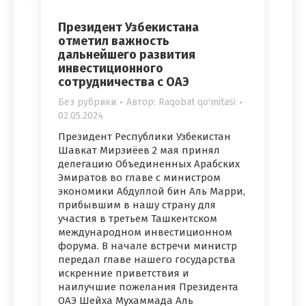
Президент Узбекистана
отметил важность
дальнейшего развития
инвестиционного
сотрудничества с ОАЭ
Без рубрики
Автор:
Raqobat qo'mitasi
02.05.2024
Президент Республики Узбекистан
Шавкат Мирзиёев 2 мая принял
делегацию Объединенных Арабских
Эмиратов во главе с министром
экономики Абдуллой бин Аль Марри,
прибывшим в нашу страну для
участия в третьем Ташкентском
международном инвестиционном
форума. В начале встречи министр
передал главе нашего государства
искренние приветствия и
наилучшие пожелания Президента
ОАЭ Шейха Мухаммада Аль