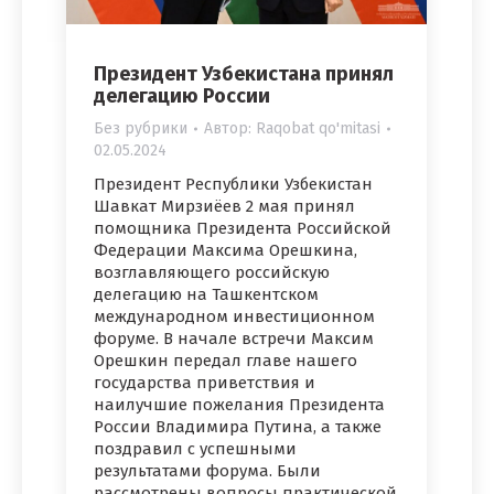
Президент Узбекистана принял
делегацию России
Без рубрики
Автор:
Raqobat qo'mitasi
02.05.2024
Президент Республики Узбекистан
Шавкат Мирзиёев 2 мая принял
помощника Президента Российской
Федерации Максима Орешкина,
возглавляющего российскую
делегацию на Ташкентском
международном инвестиционном
форуме. В начале встречи Максим
Орешкин передал главе нашего
государства приветствия и
наилучшие пожелания Президента
России Владимира Путина, а также
поздравил с успешными
результатами форума. Были
рассмотрены вопросы практической