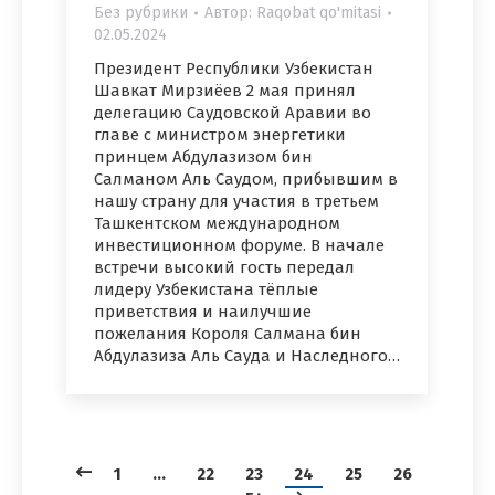
Без рубрики
Автор:
Raqobat qo'mitasi
02.05.2024
Президент Республики Узбекистан
Шавкат Мирзиёев 2 мая принял
делегацию Саудовской Аравии во
главе с министром энергетики
принцем Абдулазизом бин
Салманом Аль Саудом, прибывшим в
нашу страну для участия в третьем
Ташкентском международном
инвестиционном форуме. В начале
встречи высокий гость передал
лидеру Узбекистана тёплые
приветствия и наилучшие
пожелания Короля Салмана бин
Абдулазиза Аль Сауда и Наследного…
1
…
22
23
24
25
26