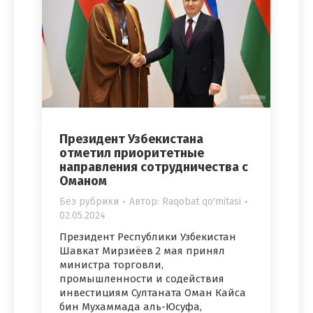
Президент Узбекистана
отметил приоритетные
направления сотрудничества с
Оманом
Без рубрики
Автор:
Raqobat qo'mitasi
02.05.2024
Президент Республики Узбекистан
Шавкат Мирзиёев 2 мая принял
министра торговли,
промышленности и содействия
инвестициям Султаната Оман Кайса
бин Мухаммада аль-Юсуфа,