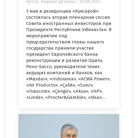
Автор:
Raqobat qo'mitasi
03.05.2024
3 мая в резиденции «Куксарой»
состоялась вторая пленарная сессия
Совета иностранных инвесторов при
Президенте Республики Узбекистан. В
мероприятии под
председательством главы нашего
государства приняли участие
президент Европейского банка
реконструкции и развития Одиль
Рено-Бассо, руководители таких
ведущих компаний и банков, как
«Masdar», «Indorama», «ACWA Power»,
«Air Products», «Çalik», «Suez»,
«Orascom», «Çengiz», «Aksa», «HP»,
«Linde», «Procter&Gamble», «Visa»,…