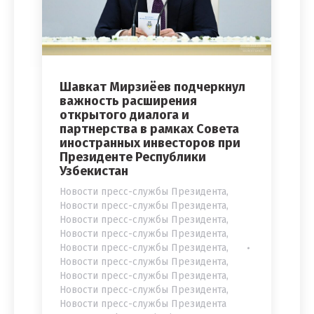
Шавкат Мирзиёев подчеркнул
важность расширения
открытого диалога и
партнерства в рамках Совета
иностранных инвесторов при
Президенте Республики
Узбекистан
Новости пресс-службы Президента
,
Новости пресс-службы Президента
,
Новости пресс-службы Президента
,
Новости пресс-службы Президента
,
Новости пресс-службы Президента
,
Новости пресс-службы Президента
,
Новости пресс-службы Президента
,
Новости пресс-службы Президента
,
Новости пресс-службы Президента