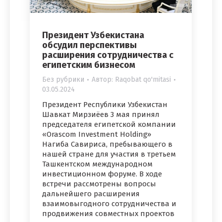
Президент Узбекистана
обсудил перспективы
расширения сотрудничества с
египетским бизнесом
Без рубрики
Автор:
Raqobat qo'mitasi
03.05.2024
Президент Республики Узбекистан
Шавкат Мирзиёев 3 мая принял
председателя египетской компании
«Orascom Investment Holding»
Нагиба Савириса, пребывающего в
нашей стране для участия в третьем
Ташкентском международном
инвестиционном форуме. В ходе
встречи рассмотрены вопросы
дальнейшего расширения
взаимовыгодного сотрудничества и
продвижения совместных проектов